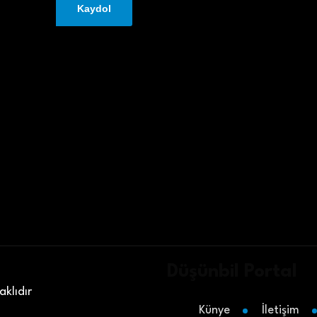
Düşünbil Portal
klıdır
Künye
İletişim