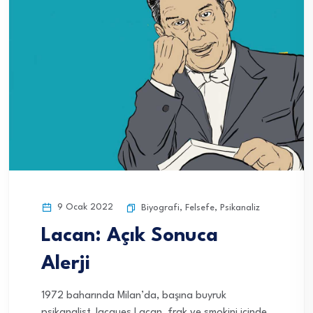
9 Ocak 2022
Biyografi
,
Felsefe
,
Psikanaliz
Lacan: Açık Sonuca
Alerji
1972 baharında Milan’da, başına buyruk
psikanalist Jacques Lacan, frak ve smokini içinde