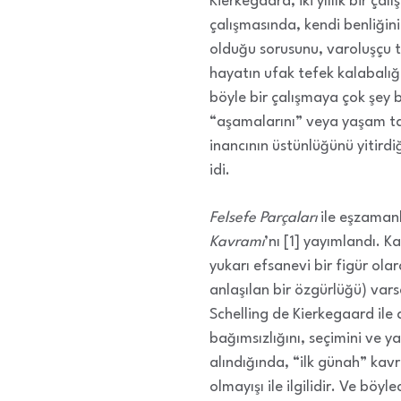
Kierkegaard, iki yıllık bir ça
çalışmasında, kendi benliğin
olduğu sorusunu, varoluşçu t
hayatın ufak tefek kalabalığ
böyle bir çalışmaya çok şey 
“aşamalarını” veya yaşam tarz
inancının üstünlüğünü yitird
idi.
Felsefe Parçaları
ile eşzamanl
Kavramı
’nı [1] yayımlandı. 
yukarı efsanevi bir figür ola
anlaşılan bir özgürlüğü) vars
Schelling de Kierkegaard ile a
bağımsızlığını, seçimini ve y
alındığında, “ilk günah” kavr
olmayışı ile ilgilidir. Ve böy