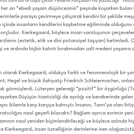
lışma sonrası ortaya çıkan
Felsefe Parçaları
’na yazacağı “
Posts
i her an “ebedi yaşam düşüncesinin” peşinde koşarken bulan
erimlerle paraya çevirmeye çalışarak kendini bir şekilde meş
ı içinde insanların kendilerini kaybetme eğiliminde olduğunu
borçludur. Kierkegaard, böylece insan varoluşunun çerçevele
larını (estetik, etik ve dini potansiyel taşıyan) betimledi. 
iği ve ardında hiçbir kalıntı bırakmadan salt medeni yaşama 
ı olarak Kierkegaard, oldukça farklı ve fenomenolojik bir 
Kant, Hegel ve büyük ilahiyatçı Friedrich Schleiermacher, onla
rak görmüşlerdi. Lüteryen geleneği “pozitif” bir özgürlüğü (Ta
ayarken Düşüşün itaatsizliği de ayrılığı ve beraberinde gelen
ynı ikilemle karşı karşıya kalmıştı: İnsanın, Tanrı’ya olan iht
aratıcılığını nasıl geçerli kılacaktı? Bağlam ayrıca evrimin y
amının nasıl yeniden biçimlendirileceği ve böylece aslında h
lece Kierkeegard, insan öznelliğinin derinlerine inen olağanüstü