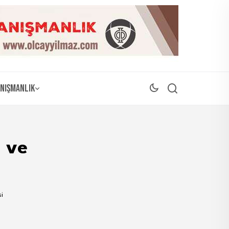
nışmanlık
 ve
esi