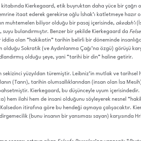
i kitabında Kierkegaard, etik buyruktan daha yüce bir çağrı
 emrine itaat ederek gerekirse oğlu İshak’ı katletmeye hazır o
ın muhtemelen biliyor olduğu bir pasaj içerisinde,
akedah’ı
(İ
, suyu bulandırmıştır. Benzer bir şekilde Kierkegaard da
Felse
ir iddia olan “hakikatin” tarihin belirli bir döneminde insanlı
in olduğu Sokratik (ve Aydınlanma Çağı’na özgü) görüşü karşıl
landırmış olduğu şeye, yani “tarihi bir din” haline getirir.
 sekizinci yüzyıldan türemiştir. Leibniz’in mutlak ve tarihsel
anın (Tanrı), tarihin olumsallıklarından (insan olan İsa Mesih
bahsetmiştir. Kierkegaard, bu düşünceyle uyum içerisindedir
ta) hem ilahi hem de insani olduğunu söyleyerek nesnel “hak
n Kalsedon itirafına göre bu hendeği aşmaya çalışacaktır. Ki
dirgemecilik (bunu insanın bir yansıması sayan) karşısında Hr