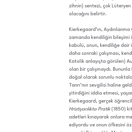
zihnin) sentezi, çok Lüteryen
olacağını belirtir.
Kierkegaard’ın, Aydınlanma Çağ
zamanda kendiliğin bileşimi 
kabulü, onun, kendiliğe dair 
daha sonraki çalışması, kendi
Katolik anlayışta görülen) Au
olan bir çalışmaydı. Bununla b
doğal olarak sorunlu noktalar
Tanrı’nın sevgilisi haline gel
yitirdiğini iddia etmesi, yaş
Kierkegaard, gerçek öğrencil
Hristiyanlıkta Pratik
(1850) ki
adetleri kınayarak onlara me
ediyordu ve onun öfkesini öz