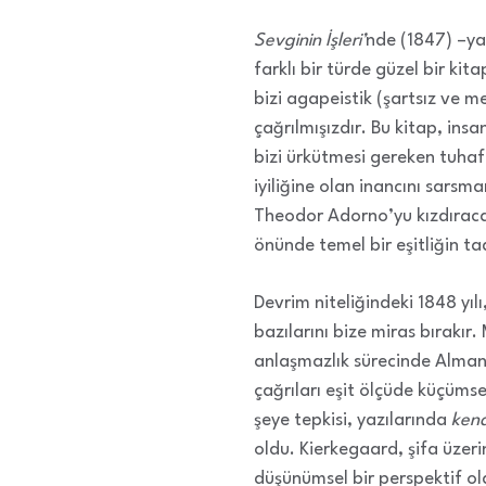
Sevginin İşleri’
nde (1847) –ya 
farklı bir türde güzel bir kit
bizi agapeistik (şartsız ve 
çağrılmışızdır. Bu kitap, insan
bizi ürkütmesi gereken tuhaf b
iyiliğine olan inancını sars
Theodor Adorno’yu kızdıracak
önünde temel bir eşitliğin ta
Devrim niteliğindeki 1848 yıl
bazılarını bize miras bırakı
anlaşmazlık sürecinde Almanya
çağrıları eşit ölçüde küçümse
şeye tepkisi, yazılarında
kend
oldu. Kierkegaard, şifa üzeri
düşünümsel bir perspektif ol