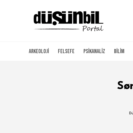
Arkeoloji
Felsefe
Psikanaliz
Bilim
Sø
Dü