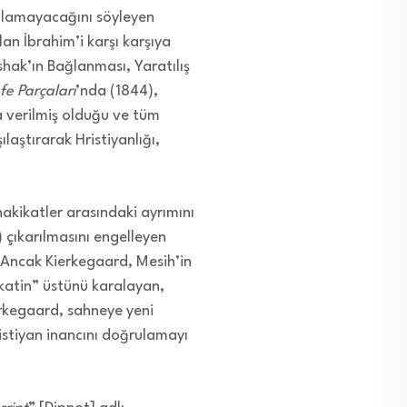
 olamayacağını söyleyen
lan İbrahim’i karşı karşıya
shak’ın Bağlanması, Yaratılış
fe Parçaları
’nda (1844),
ğa verilmiş olduğu ve tüm
aştırarak Hristiyanlığı,
 hakikatler arasındaki ayrımını
) çıkarılmasını engelleyen
. Ancak Kierkegaard, Mesih’in
ikatin” üstünü karalayan,
erkegaard, sahneye yeni
istiyan inancını doğrulamayı