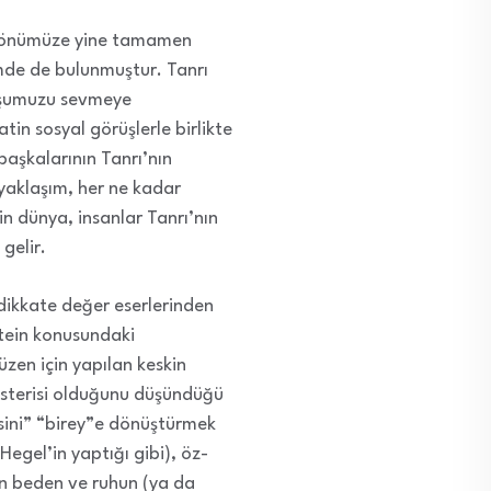
 önümüze yine tamamen
lemde de bulunmuştur. Tanrı
komşumuzu sevmeye
atin sosyal görüşlerle birlikte
 başkalarının Tanrı’nın
 yaklaşım, her ne kadar
n dünya, insanlar Tanrı’nın
gelir.
 dikkate değer eserlerinden
stein konusundaki
üzen için yapılan keskin
 histerisi olduğunu düşündüğü
isini” “birey”e dönüştürmek
(Hegel’in yaptığı gibi), öz-
an beden ve ruhun (ya da