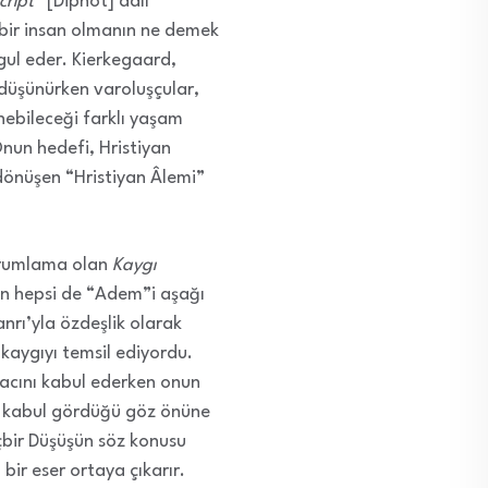
cript
” [Dipnot] adlı
 bir insan olmanın ne demek
gul eder. Kierkegaard,
 düşünürken varoluşçular,
nebileceği farklı yaşam
Onun hedefi, Hristiyan
dönüşen “Hristiyan Âlemi”
yorumlama olan
Kaygı
rın hepsi de “Adem”i aşağı
nrı’yla özdeşlik olarak
 kaygıyı temsil ediyordu.
iyacını kabul ederken onun
eni kabul gördüğü göz önüne
içbir Düşüşün söz konusu
 bir eser ortaya çıkarır.