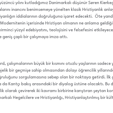
yüzüncü yılını kutladığımız Danimarkalı düşünür Søren Kierke
alarını inancını benimsemeye yönelten klasik Hristiyanlık anlayış
iyanlığın iddialarının doğruluğuna işaret edecekti. Öte yan
odernitenin içerisinde Hristiyan olmanın ne anlama geldiği
minci yüzyıl edebiyatını, teolojisini ve felsefesini etkileyece
e geniş çaplı bir çalışmaya imza attı.
d, çalışmalarının büyük bir kısmını otuzlu yaşlarının sadece 
ik bir geçmişe sahip olmasından dolayı öğrencilik yılların
oğruluğunu sorgulamasına sebep olan bir noktaya getirdi. İlk ç
a da Kantçı bakış arasındaki bir diyalog üstüne olacaktı. Bu
nlik olarak çevirerek iki kavramı birbirine karıştıran şeytan k
kalı Hegelcilere ve Hristiyanlığı, Hristiyanlaştırılmış bir kült