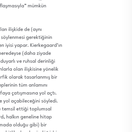
ffaflaşmasıyla” mümkün
lan ilişkide de (aynı
 söylenmesi gerektiğinin
en iyisi yapar. Kierkegaard’ın
n neredeyse (daha ziyade
duyarlı ve ruhsal derinliği
larla olan ilişkisine yönelik
rfik olarak tasarlanmış bir
leplerinin tüm anlamını
afaya çatışmasına yol açtı.
yol açabileceğini söyledi.
e temsil ettiği toplumsal
d, halkın geneline hitap
şmada olduğu gibi) bir