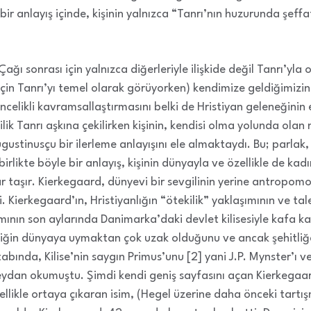
 bir anlayış içinde, kişinin yalnızca “Tanrı’nın huzurunda şe
ı sonrası için yalnızca diğerleriyle ilişkide değil Tanrı’yla o
için Tanrı’yı temel olarak görüyorken) kendimize geldiğimizin
incelikli kavramsallaştırmasını belki de Hristiyan geleneğinin 
lik Tanrı aşkına çekilirken kişinin, kendisi olma yolunda ola
gustinusçu bir ilerleme anlayışını ele almaktaydı. Bu; parlak, 
irlikte böyle bir anlayış, kişinin dünyayla ve özellikle de kadın
 taşır. Kierkegaard, dünyevi bir sevgilinin yerine antropomo
di. Kierkegaard’ın, Hristiyanlığın “ötekilik” yaklaşımının ve ta
amının son aylarında Danimarka’daki devlet kilisesiyle kafa k
iğin dünyaya uymaktan çok uzak olduğunu ve ancak şehitliğe 
tabında, Kilise’nin saygın Primus’unu [2] yani J.P. Mynster’ı v
ydan okumuştu. Şimdi kendi geniş sayfasını açan Kierkegaar
ellikle ortaya çıkaran isim, (Hegel üzerine daha önceki tartı