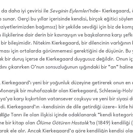
da daha iyi çevirisi ile
Sevginin Eylemleri’
nde– Kierkegaard,
ap sunar. Gerçi bu yıllar içerisinde kendisi, birçok eğitici söy
meziyetlerimizden bağımsız) bir şekilde sevdiği için biz de 
 ilişkilerine dair derin bir kavrayışın ve başkalarına karşı şefk
ir bileşimidir. Nitekim Kierkegaard, bir dilencinin varlığının
maması için ortalarda görünmemesi gerektiğini de düşünür. Bu
 bir duruş içerse de Kierkegaard duygusuz değildir. Onun içi
dını çıkarırken O’nun sonsuzluğunun ışığındaki bir “an” haline 
ı, Kierkegaard’ı yeni bir yoğunluk düzeyine getirerek onun en
r. Monarşik bir muhafazakâr olan Kierkegaard, Schleswig-Hol
’ya karşı kışkırtılan vatansever coşkuyu ve yeni bir siyasi d
di. Kierkegaard’ın –kendisinin de dile getirdiği üzere– kitle
iliğe
Tanrı ile olan ilişkisi içinde odaklanarak “kendi kategor
ne bir kitap olan
Ölüme Götüren Hastalık’
ta (1849) kendiliği 
arak ele alır. Ancak Kierkegaard’a göre kendiliğin kendisi ol