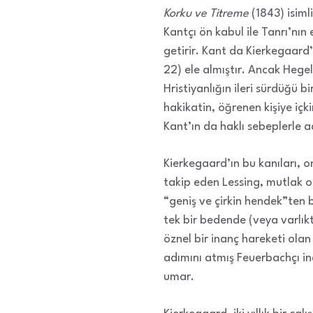
Korku ve Titreme
(1843) isiml
Kantçı ön kabul ile Tanrı’nın
getirir. Kant da Kierkegaard’
22) ele almıştır. Ancak Hegel
Hristiyanlığın ileri sürdüğü b
hakikatin, öğrenen kişiye içk
Kant’ın da haklı sebeplerle ad
Kierkegaard’ın bu kanıları, on
takip eden Lessing, mutlak ol
“geniş ve çirkin hendek”ten 
tek bir bedende (veya varlık
öznel bir inanç hareketi ola
adımını atmış Feuerbachçı in
umar.