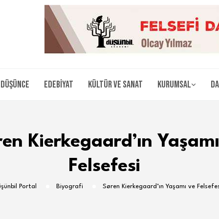
Düşünce
Edebiyat
Kültür ve Sanat
Kurumsal
Da
ren Kierkegaard’ın Yaşamı
Felsefesi
şünbil Portal
Biyografi
Søren Kierkegaard’ın Yaşamı ve Felsef