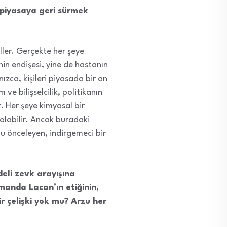
e piyasaya geri sürmek
ler. Gerçekte her şeye
nin endişesi, yine de hastanın
nızca, kişileri piyasada bir an
ve bilişselcilik, politikanın
. Her şeye kimyasal bir
ı olabilir. Ancak buradaki
udu önceleyen, indirgemeci bir
eli zevk arayışına
manda Lacan’ın etiğinin,
r çelişki yok mu? Arzu her