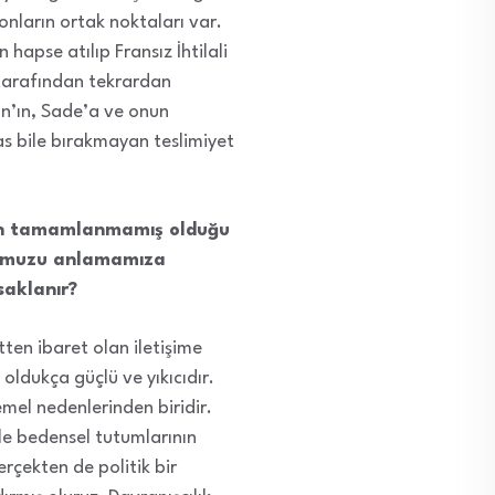
nların ortak noktaları var.
hapse atılıp Fransız İhtilali
 tarafından tekrardan
an’ın, Sade’a ve onun
ras bile bırakmayan teslimiyet
emin tamamlanmamış olduğu
lumumuzu anlamamıza
saklanır?
tten ibaret olan iletişime
 oldukça güçlü ve yıkıcıdır.
emel nedenlerinden biridir.
 ile bedensel tutumlarının
rçekten de politik bir