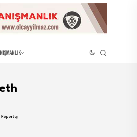
nışmanlık
beth
e Röportaj