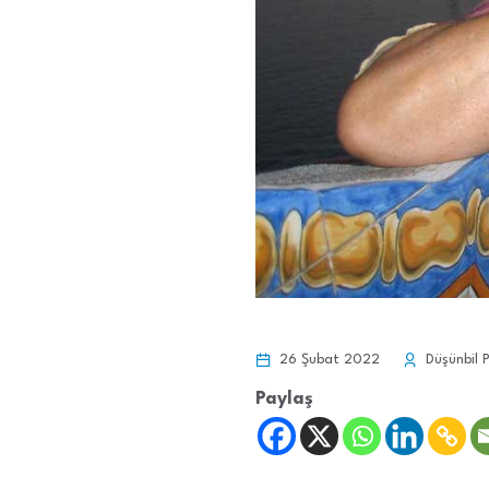
26 Şubat 2022
Düşünbil P
Paylaş