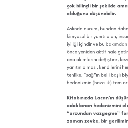
çok bilinçli bir şekilde a
olduğunu düşünebilir.
Aslında durum, bundan daha 
kimyasal bir yanıtı olan, insa
iyiliği içindir ve bu bakımdan
önce yeniden aktif hale getir
ana akımlarını değiştirir, k
yanıtın olması, kendilerini he
tehlike, “sağ”ın belli başlı 
hedonizmin (hazcılık) tam or
Kitabınızda Lacan’ın düşü
odaklanan hedonizmini ele
“arzundan vazgeçme” formü
zaman zevke, bir gerilimi