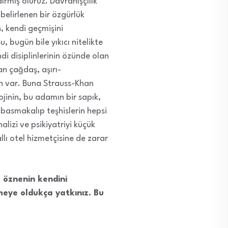
ırmış oluruz. Davranışçılık
 belirlenen bir özgürlük
, kendi geçmişini
, bugün bile yıkıcı nitelikte
ndi disiplinlerinin özünde olan
n çağdaş, aşırı-
n var. Buna Strauss-Khan
ojinin, bu adamın bir sapık,
u basmakalıp teşhislerin hepsi
nalizi ve psikiyatriyi küçük
llı otel hizmetçisine de zarar
k öznenin kendini
meye oldukça yatkınız. Bu