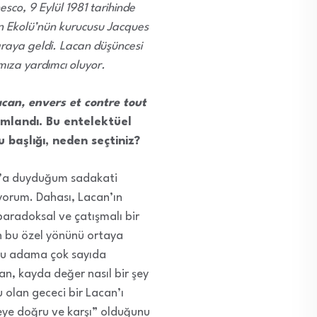
sco, 9 Eylül 1981 tarihinde
yen Ekolü’nün kurucusu Jacques
 araya geldi. Lacan düşüncesi
mıza yardımcı oluyor.
can, envers et contre tout
mlandı. Bu entelektüel
başlığı, neden seçtiniz?
an’a duyduğum sadakati
iyorum. Dahası, Lacan’ın
paradoksal ve çatışmalı bir
n bu özel yönünü ortaya
 Bu adama çok sayıda
, kayda değer nasıl bir şey
u olan gececi bir Lacan’ı
 şeye doğru ve karşı” olduğunu