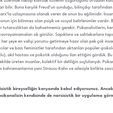
ık üzerinde takılıp kalırsak öznenin özgürlüğünü ortadan kald
rı bilir. Buna karşılık Freud’un sunduğu, bilinçdışı tarafından
Marx’la uzlaşmasına olanak veren de onun bu eğilimidir. İnsan
n için bilinmez olan psişik ve sosyal belirlenimler vardır. Bu
 bir tutarsızlıktan da bahsetmemiz gerekir. Psikanalistlerin, ke
 kavrayamamaları sık görülür. Sapıklara ve sahtekarlara tapa
her şeye en vahşi yorumu getirmeye hazır olan pek çok insa
acılar ve bazı feministler tarafından aktarılan popüler-psikol
lu), akıl hastası ve psikotik olduğunu ilan ettiğini gördük. B
şekilde üreten insanlar, kolektif bir deliliğin suçlularıydı. Psika
m kahramanlarına yani Strauss-Kahn ve ailesiyle birlikte zava
isistik
bireyselliğin karşısında kabul ediyorsunuz. Anca
sikanalizin kendisinde de narsisistik bir uygulama gör