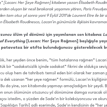
g” [Lacan: Her Şeye Rağmen] kitabının yazarı Élisabeth Roudine
lerden oluşan bir nesil bırakarak yaşamını yitiren, Paris Freud
en tam otuz yıl sonra yani 9 Eylül 2011’de Laurent Etre ile bir
lan Élisabeth Roudinesco, Lacan’ın günümüzle ilişkisini kavrama
uzuncu ölüm yıl dönümü için yayımlanan son kitabınız
La
 of Everything
[Lacan: Her Şeye Rağmen] başlığıyla yayı
 patavatsız bir atıfta bulunduğunuzu gösterebilecek bu 
şlık, her şeyden önce benim, “tüm hatalarına rağmen” Lac
rtük bir “sadakatsizlik içinde sadakat” fikrini de oldukça sev
ucu olup hem de tahribatı temsil eden biri olarak her zaman 
a dek uzanan “her şeye rağmen” formülü, Lacan’ın kişiliğini
 Bu da yine, son kitabımda yapmayı amaçladığım bir şeydi.
 onun ölümünün otuzuncu yıl dönümüne damga vuracak olan
açısı istedim, o yüzden de Sade’ın bir koleksiyoncusu ve okur
[Sapıklığın Tarihi] adlı eserimde, Sade’ın kendisinin de “her