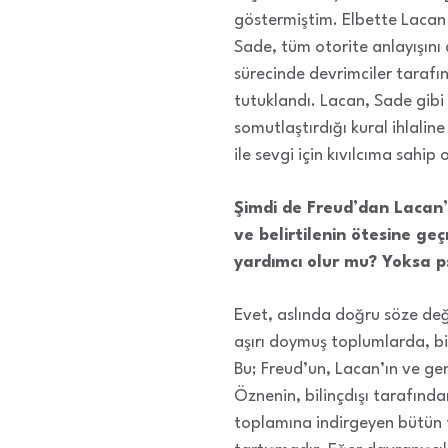
göstermiştim. Elbette Lacan 
Sade, tüm otorite anlayışını a
sürecinde devrimciler tarafı
tutuklandı. Lacan, Sade gibi
somutlaştırdığı kural ihlalin
ile sevgi için kıvılcıma sahip o
Şimdi de Freud’dan Lacan’
ve belirtilenin ötesine g
yardımcı olur mu? Yoksa ps
Evet, aslında doğru söze deği
aşırı doymuş toplumlarda, bili
Bu; Freud’un, Lacan’ın ve gen
Öznenin, bilinçdışı tarafından
toplamına indirgeyen bütün t