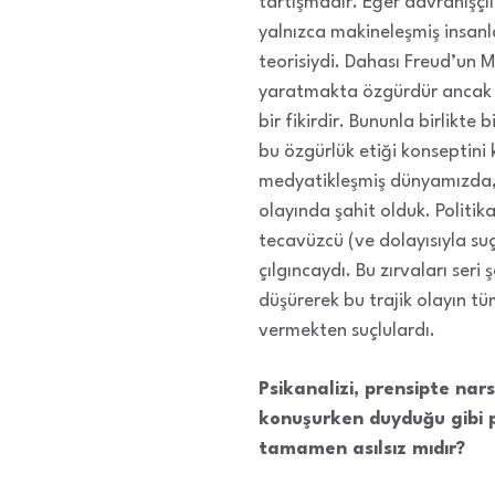
tartışmadır. Eğer davranışçıl
yalnızca makineleşmiş insanla
teorisiydi. Dahası Freud’un 
yaratmakta özgürdür ancak onu
bir fikirdir. Bununla birlikte
bu özgürlük etiği konseptini
medyatikleşmiş dünyamızda, 
olayında şahit olduk. Politik
tecavüzcü (ve dolayısıyla suç
çılgıncaydı. Bu zırvaları seri 
düşürerek bu trajik olayın tü
vermekten suçlulardı.
Psikanalizi, prensipte nars
konuşurken duyduğu gibi p
tamamen asılsız mıdır?