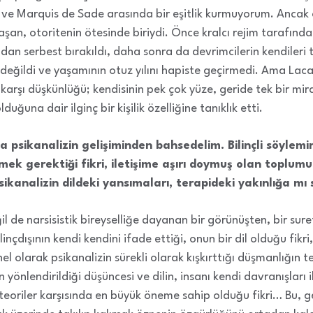
ve Marquis de Sade arasında bir eşitlik kurmuyorum. Ancak o
şan, otoritenin ötesinde biriydi. Önce kralcı rejim tarafından 
ndan serbest bırakıldı, daha sonra da devrimcilerin kendileri
 değildi ve yaşamının otuz yılını hapiste geçirmedi. Ama Lac
e karşı düşkünlüğü; kendisinin pek çok yüze, geride tek bir mi
lduğuna dair ilginç bir kişilik özelliğine tanıklık etti.
a psikanalizin gelişiminden bahsedelim. Bilinçli söyl
eçmek gerektiği fikri, iletişime aşırı doymuş olan top
ikanalizin dildeki yansımaları, terapideki yakınlığa mı 
l de narsisistik bireyselliğe dayanan bir görünüşten, bir sure
nçdışının kendi kendini ifade ettiği, onun bir dil olduğu fikri,
el olarak psikanalizin sürekli olarak kışkırttığı düşmanlığın t
 yönlendirildiği düşüncesi ve dilin, insanı kendi davranışları
eoriler karşısında en büyük öneme sahip olduğu fikri… Bu, ge