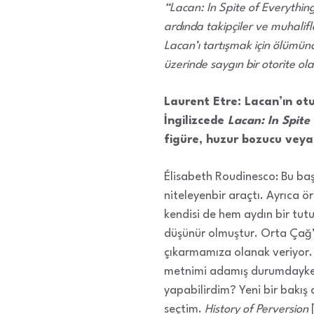
“Lacan: In Spite of Everythin
ardında takipçiler ve muhalif
Lacan’ı tartışmak için ölümünd
üzerinde saygın bir otorite o
Laurent Etre: Lacan’ın ot
İngilizcede
Lacan: In Spite
figüre, huzur bozucu veya
Élisabeth Roudinesco: Bu ba
niteleyenbir araçtı. Ayrıca ö
kendisi de hem aydın bir tut
düşünür olmuştur. Orta Çağ’
çıkarmamıza olanak veriyor.
metnimi adamış durumdayken
yapabilirdim? Yeni bir bakış 
seçtim.
History of Perversion