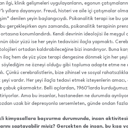
lan ilgi, klinik gelişmeleri uygulayanların, egonun çatışmalar
 yıllara dayanıyor. Freud, histeri ve aile içi çatışmalar olm
lişim” denilen şeyin başlangıcıydı. Psikanalitik terapi ise bu şa
bu gerçekleşirken aynı zamanda, psikanalitik terapinin prensi
n ortasına konumlandırdı. Kendi devrinin ideolojisi ile meşgu
nün öbür yüzü ise her şeyin tedavisini ilaçla yapmaktı. Cerebra
tolojileri ortadan kaldırabileceğine bizi inandırıyor. Buna kar
 ilaç hem de yüz yüze terapi dengesine dönmek için her şey
 söylediğim ne özneyi olduğu gibi topluma adapte etme ne de c
. Çünkü cerebralistlerin, bize zihinsel ve sosyal rahatsızlıkla
ok şeyi vardır. Her şeyi ilaçla tedavi etmek isteyenlerin amacı, 
e çabuk çıkarmaktır. Belli açılardan, 1960’larda kurduğumuz
tiriyorlar. Ama bu insanlar, hastaneden ne durumda ayrılıyor
kozdan uzak bir depresyonla sersemleten, günde ondan fazla 
li kimyasallara başvurma durumunda, insan aktivitesi
arını saptayabilir miyiz? Gerçekten de insan, bu kısa va