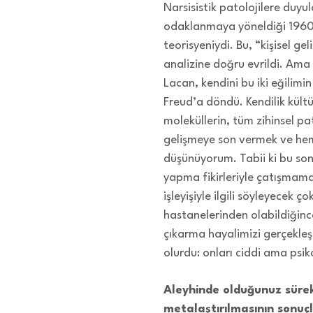
Narsisistik patolojilere duyu
odaklanmaya yöneldiği 1960’lı
teorisyeniydi. Bu, “kişisel ge
analizine doğru evrildi. Ama 
Lacan, kendini bu iki eğilimi
Freud’a döndü. Kendilik kültü
moleküllerin, tüm zihinsel pa
gelişmeye son vermek ve hem
düşünüyorum. Tabii ki bu son
yapma fikirleriyle çatışmamalı
işleyişiyle ilgili söyleyecek ç
hastanelerinden olabildiğinc
çıkarma hayalimizi gerçekleş
olurdu: onları ciddi ama psi
Aleyhinde olduğunuz sürek
metalaştırılmasının sonuçl