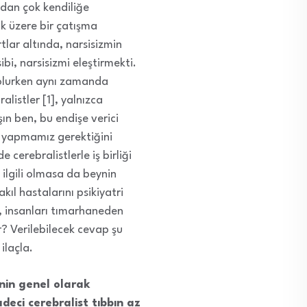
ından çok kendiliğe
ak üzere bir çatışma
rtlar altında, narsisizmin
bi, narsisizmi eleştirmekti.
l olurken aynı zamanda
listler [1], yalnızca
şın ben, bu endişe verici
i yapmamız gerektiğini
erebralistlerle iş birliği
 ilgili olmasa da beynin
akıl hastalarını psikiyatri
, insanları tımarhaneden
? Verilebilecek cevap şu
ilaçla.
nin genel olarak
deci cerebralist tıbbın az