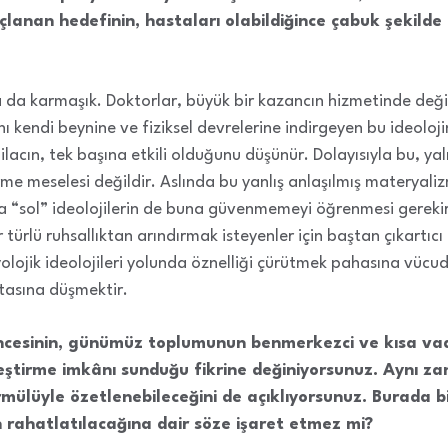
maçlanan hedefinin, hastaları olabildiğince çabuk şekild
da karmaşık. Doktorlar, büyük bir kazancın hizmetinde değil
nı kendi beynine ve fiziksel devrelerine indirgeyen bu ideoloji
 ilacın, tek başına etkili olduğunu düşünür. Dolayısıyla bu, yal
me meselesi değildir. Aslında bu yanlış anlaşılmış materyalizm 
eza “sol” ideolojilerin de buna güvenmemeyi öğrenmesi gerekir
r türlü ruhsallıktan arındırmak isteyenler için baştan çıkartıc
biyolojik ideolojileri yolunda öznelliği çürütmek pahasına vüc
tasına düşmektir.
ncesinin, günümüz toplumunun benmerkezci ve kısa vad
ştirme imkânı sunduğu fikrine değiniyorsunuz. Aynı za
lüyle özetlenebileceğini de açıklıyorsunuz. Burada bi
n rahatlatılacağına dair söze işaret etmez mi?