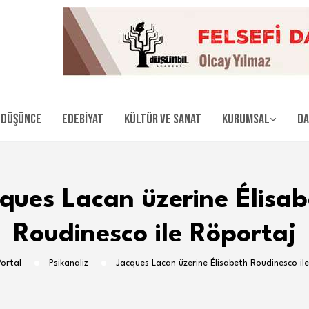
Düşünce
Edebiyat
Kültür ve Sanat
Kurumsal
Da
ques Lacan üzerine Élisa
Roudinesco ile Röportaj
Portal
Psikanaliz
Jacques Lacan üzerine Élisabeth Roudinesco il