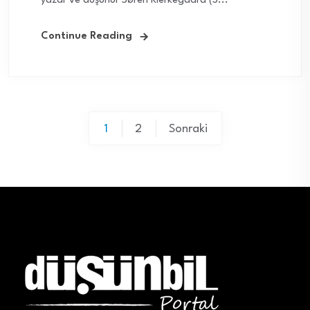
yazar ve düşünür Søren Kierkegaard (5...
Continue Reading
Yazı
1
2
Sonraki
sayfalaması