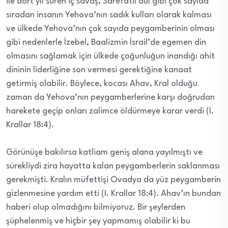
ile dört yıl süren iç savaş, Sarefatlı dul gibi çok sayıda
sıradan insanın Yehova’nın sadık kulları olarak kalması
ve ülkede Yehova’nın çok sayıda peygamberinin olması
gibi nedenlerle İzebel, Baalizmin İsrail’de egemen din
olmasını sağlamak için ülkede çoğunluğun inandığı ahit
dininin liderliğine son vermesi gerektiğine kanaat
getirmiş olabilir. Böylece, kocası Ahav, Kral olduğu
zaman da Yehova’nın peygamberlerine karşı doğrudan
harekete geçip onları zalimce öldürmeye karar verdi (I.
Krallar 18:4).
Görünüşe bakılırsa katliam geniş alana yayılmıştı ve
sürekliydi zira hayatta kalan peygamberlerin saklanması
gerekmişti. Kralın müfettişi Ovadya da yüz peygamberin
gizlenmesine yardım etti (I. Krallar 18:4). Ahav’ın bundan
haberi olup olmadığını bilmiyoruz. Bir şeylerden
şüphelenmiş ve hiçbir şey yapmamış olabilir ki bu