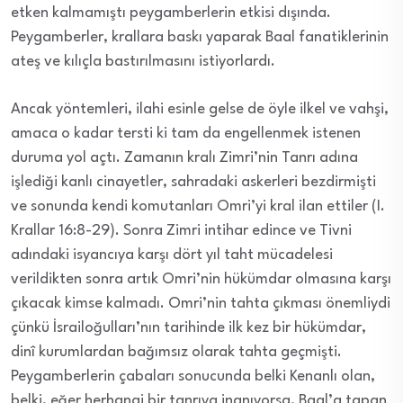
etken kalmamıştı peygamberlerin etkisi dışında.
Peygamberler, krallara baskı yaparak Baal fanatiklerinin
ateş ve kılıçla bastırılmasını istiyorlardı.
Ancak yöntemleri, ilahi esinle gelse de öyle ilkel ve vahşi,
amaca o kadar tersti ki tam da engellenmek istenen
duruma yol açtı. Zamanın kralı Zimri’nin Tanrı adına
işlediği kanlı cinayetler, sahradaki askerleri bezdirmişti
ve sonunda kendi komutanları Omri’yi kral ilan ettiler (I.
Krallar 16:8-29). Sonra Zimri intihar edince ve Tivni
adındaki isyancıya karşı dört yıl taht mücadelesi
verildikten sonra artık Omri’nin hükümdar olmasına karşı
çıkacak kimse kalmadı. Omri’nin tahta çıkması önemliydi
çünkü İsrailoğulları’nın tarihinde ilk kez bir hükümdar,
dinî kurumlardan bağımsız olarak tahta geçmişti.
Peygamberlerin çabaları sonucunda belki Kenanlı olan,
belki, eğer herhangi bir tanrıya inanıyorsa, Baal’a tapan