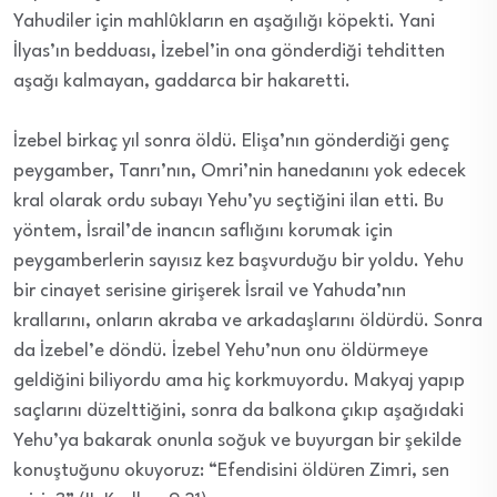
Yahudiler için mahlûkların en aşağılığı köpekti. Yani
İlyas’ın bedduası, İzebel’in ona gönderdiği tehditten
aşağı kalmayan, gaddarca bir hakaretti.
İzebel birkaç yıl sonra öldü. Elişa’nın gönderdiği genç
peygamber, Tanrı’nın, Omri’nin hanedanını yok edecek
kral olarak ordu subayı Yehu’yu seçtiğini ilan etti. Bu
yöntem, İsrail’de inancın saflığını korumak için
peygamberlerin sayısız kez başvurduğu bir yoldu. Yehu
bir cinayet serisine girişerek İsrail ve Yahuda’nın
krallarını, onların akraba ve arkadaşlarını öldürdü. Sonra
da İzebel’e döndü. İzebel Yehu’nun onu öldürmeye
geldiğini biliyordu ama hiç korkmuyordu. Makyaj yapıp
saçlarını düzelttiğini, sonra da balkona çıkıp aşağıdaki
Yehu’ya bakarak onunla soğuk ve buyurgan bir şekilde
konuştuğunu okuyoruz: “Efendisini öldüren Zimri, sen