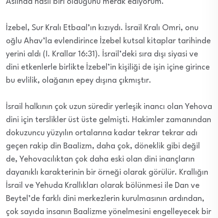
Aslında nasıl biri olduğunu merak ediyorum.
İzebel, Sur Kralı Etbaal’ın kızıydı. İsrail Kralı Omri, onu
oğlu Ahav’la evlendirince İzebel kutsal kitaplar tarihinde
yerini aldı (I. Krallar 16:31). İsrail’deki sıra dışı siyasi ve
dini etkenlerle birlikte İzebel’in kişiliği de işin içine girince
bu evlilik, olağanın epey dışına çıkmıştır.
İsrail halkının çok uzun süredir yerleşik inancı olan Yehova
dini için terslikler üst üste gelmişti. Hakimler zamanından
dokuzuncu yüzyılın ortalarına kadar tekrar tekrar adı
geçen rakip din Baalizm, daha çok, döneklik gibi değil
de, Yehovacılıktan çok daha eski olan dini inançların
dayanıklı karakterinin bir örneği olarak görülür. Krallığın
İsrail ve Yehuda Krallıkları olarak bölünmesi ile Dan ve
Beytel’de farklı dini merkezlerin kurulmasının ardından,
çok sayıda insanın Baalizme yönelmesini engelleyecek bir