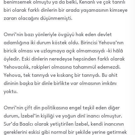
benimsemek olmuştu ya da belki, Kenanlı ve çok tanrılı
biri olarak farklı dinlerin bir arada yaşamasının kimseye
zararı olacağını düşünmemişti.
Omri’nin bazı yönleriyle övgüyü hak eden devlet
adamlığına iki durum köstek oldu. Birincisi Yehova’nın
biricik olması ve uzlaşmaya açık olmamasıydı -ki hâlâ
öyledir. Eski dinlerin neredeyse hepsinden farklı olarak
Yehovacılık, rakipleri olmasına tahammül edemezdi.
Yehova, tek tanrıydı ve kıskanç bir tanrıydı. Bu ahit
dininin başka bir dinle birlikte var olmasının imkânı
yoktu.
Omri’nin çift din politikasına engel teşkil eden diğer
durum, İzebel’in kişiliği ve yoğun dinî inancı olmuştur.
Sur’da Baalcı olarak yetiştirilen İzebel, kendi inancının
gereklerini eskisi gibi normal bir şekilde yerine getirmek