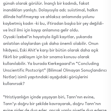
günah olarak görülür. İnançlı bir kadındı, fakat
inandıkları yanlıştı. Dolayısıyla adı; suiistimal, halkın
dilinde hafifmeşrep ve ahlaksız anlamında yolunu
kaybetmiş kadın -ki bu, iftiradan başka bir şey değildi-
ve İncil ilmi için kayıp anlamına gelir oldu.
Oysaki İzebel’in hayatıyla ilgili kayıtlar, yukarıda
anlatılan olaylardan çok daha önemli olabilir. Onun
hikâyesi, Eski Ahit’e karşı bir bütün olarak daha açık
fikirli bir yaklaşım için bir sınama konusu olarak
kullanılabilir. Ya burada Kierkegaard’ın “Concluding
Unscientific Postscript” (Bilimsel Olmayan Sonuçlandırıcı
Notlar) isimli yapıtındaki aşağıdaki görüşlerini
kullanırsak?
“Hristiyanlığın içinde yaşayan biri, Tanrı’nın evine,
Tanrı’yı doğru bir şekilde kavrayarak, doğru Tanrı’nın
evine gider de dua eder, ancak yanlış niyetle dua ederse