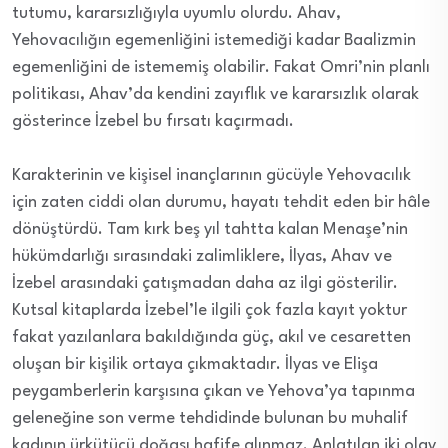
tutumu, kararsızlığıyla uyumlu olurdu. Ahav,
Yehovacılığın egemenliğini istemediği kadar Baalizmin
egemenliğini de istememiş olabilir. Fakat Omri’nin planlı
politikası, Ahav’da kendini zayıflık ve kararsızlık olarak
gösterince İzebel bu fırsatı kaçırmadı.
Karakterinin ve kişisel inançlarının gücüyle Yehovacılık
için zaten ciddi olan durumu, hayatı tehdit eden bir hâle
dönüştürdü. Tam kırk beş yıl tahtta kalan Menaşe’nin
hükümdarlığı sırasındaki zalimliklere, İlyas, Ahav ve
İzebel arasındaki çatışmadan daha az ilgi gösterilir.
Kutsal kitaplarda İzebel’le ilgili çok fazla kayıt yoktur
fakat yazılanlara bakıldığında güç, akıl ve cesaretten
oluşan bir kişilik ortaya çıkmaktadır. İlyas ve Elişa
peygamberlerin karşısına çıkan ve Yehova’ya tapınma
geleneğine son verme tehdidinde bulunan bu muhalif
kadının ürkütücü doğası hafife alınmaz. Anlatılan iki olay