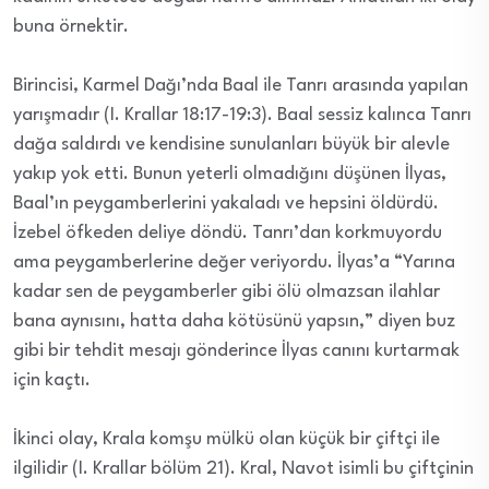
buna örnektir.
Birincisi, Karmel Dağı’nda Baal ile Tanrı arasında yapılan
yarışmadır (I. Krallar 18:17-19:3). Baal sessiz kalınca Tanrı
dağa saldırdı ve kendisine sunulanları büyük bir alevle
yakıp yok etti. Bunun yeterli olmadığını düşünen İlyas,
Baal’ın peygamberlerini yakaladı ve hepsini öldürdü.
İzebel öfkeden deliye döndü. Tanrı’dan korkmuyordu
ama peygamberlerine değer veriyordu. İlyas’a “Yarına
kadar sen de peygamberler gibi ölü olmazsan ilahlar
bana aynısını, hatta daha kötüsünü yapsın,” diyen buz
gibi bir tehdit mesajı gönderince İlyas canını kurtarmak
için kaçtı.
İkinci olay, Krala komşu mülkü olan küçük bir çiftçi ile
ilgilidir (I. Krallar bölüm 21). Kral, Navot isimli bu çiftçinin