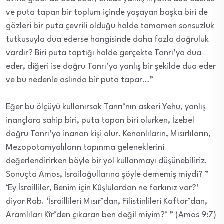
ve puta tapan bir toplum içinde yaşayan başka biri de
gözleri bir puta çevrili olduğu halde tamamen sonsuzluk
tutkusuyla dua ederse hangisinde daha fazla doğruluk
vardır? Biri puta taptığı halde gerçekte Tanrı’ya dua
eder, diğeri ise doğru Tanrı’ya yanlış bir şekilde dua eder
ve bu nedenle aslında bir puta tapar…”
Eğer bu ölçüyü kullanırsak Tanrı’nın askeri Yehu, yanlış
inançlara sahip biri, puta tapan biri olurken, İzebel
doğru Tanrı’ya inanan kişi olur. Kenanlıların, Mısırlıların,
Mezopotamyalıların tapınma geleneklerini
değerlendirirken böyle bir yol kullanmayı düşünebiliriz.
Sonuçta Amos, İsrailoğullarına şöyle dememiş miydi? ”
‘Ey İsrailliler, Benim için Kûşlulardan ne farkınız var?’
diyor Rab. ‘İsraillileri Mısır’dan, Filistinlileri Kaftor’dan,
Aramlıları Kîr’den çıkaran ben değil miyim?’ ” (Amos 9:7)