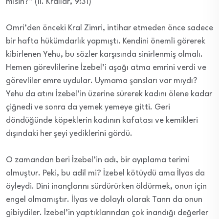
misin?” (II. Krallar, 9:31)
Omri’den önceki Kral Zimri, intihar etmeden önce sadece
bir hafta hükümdarlık yapmıştı. Kendini önemli görerek
kibirlenen Yehu, bu sözler karşısında sinirlenmiş olmalı.
Hemen görevlilerine İzebel’i aşağı atma emrini verdi ve
görevliler emre uydular. Uymama şansları var mıydı?
Yehu da atını İzebel’in üzerine sürerek kadını ölene kadar
çiğnedi ve sonra da yemek yemeye gitti. Geri
döndüğünde köpeklerin kadının kafatası ve kemikleri
dışındaki her şeyi yediklerini gördü.
O zamandan beri İzebel’in adı, bir ayıplama terimi
olmuştur. Peki, bu adil mi? İzebel kötüydü ama İlyas da
öyleydi. Dini inançlarını sürdürürken öldürmek, onun için
engel olmamıştır. İlyas ve dolaylı olarak Tanrı da onun
gibiydiler. İzebel’in yaptıklarından çok inandığı değerler