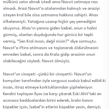
mülkünü satın almak istedi ama Navot satmaya razı
olmadı. Arazi Navot’a atalarından kalmıştı ve araziyi
isteyen kral bile olsa satmama hakkına sahipti. Ahav
öfkelenmişti. Yatağına uzanıp hiçbir şey yemediğini
okuyoruz. Ahav’ın yanına giden İzebel, onun o halini
görmüş, olanları duyduğunda hor görücü bir tepki
vermiş, “Sen Kral mısın, değil misin?” diye sormuştu.
Navot’a iftira atılmasını ve taşlanarak öldürülmesini
emreden İzebel, sonra da Krala gidip arazinin onun
olabileceğini söyledi. Navot ölmüştü.
Navot’un cinayeti -çünkü bir cinayetti- Navot’un
komşuları tarafından öyle sorgusuz sualsiz kabul edildi ki
insan, itiraz etmeye korktuklarından şüpheleniyor.
Kendini toplayan İlyas ise karşı çıkarak Eski Ahit’teki en
acımasız beddualardan birini ederek, kralın kanını
köpekler içsin, İzebel’in etlerini köpekler yesin, demişti.