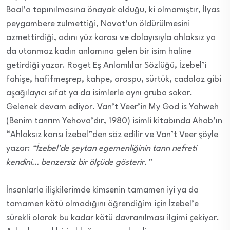
Baal’a tapınılmasına önayak olduğu, ki olmamıştır, İlyas
peygambere zulmettiği, Navot’un öldürülmesini
azmettirdiği, adını yüz karası ve dolayısıyla ahlaksız ya
da utanmaz kadın anlamına gelen bir isim haline
getirdiği yazar. Roget Eş Anlamlılar Sözlüğü, İzebel’i
fahişe, hafifmeşrep, kahpe, orospu, sürtük, cadaloz gibi
aşağılayıcı sıfat ya da isimlerle aynı gruba sokar.
Gelenek devam ediyor. Van’t Veer’in My God is Yahweh
(Benim tanrım Yehova’dır, 1980) isimli kitabında Ahab’ın
“Ahlaksız karısı İzebel”den söz edilir ve Van’t Veer şöyle
yazar:
“İzebel’de şeytan egemenliğinin tanrı nefreti
kendini… benzersiz bir ölçüde gösterir.”
İnsanlarla ilişkilerimde kimsenin tamamen iyi ya da
tamamen kötü olmadığını öğrendiğim için İzebel’e
sürekli olarak bu kadar kötü davranılması ilgimi çekiyor.