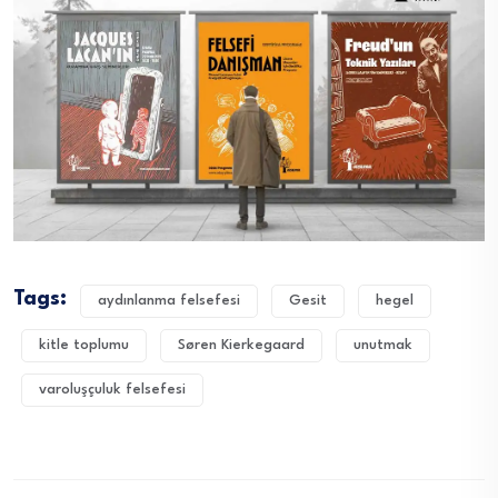
Tags:
aydınlanma felsefesi
Gesit
hegel
kitle toplumu
Søren Kierkegaard
unutmak
varoluşçuluk felsefesi