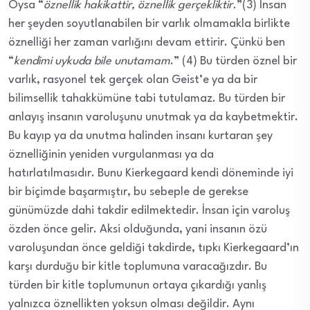
Oysa “
öznellik hakikattir, öznellik gerçekliktir.
”(3) İnsan
her şeyden soyutlanabilen bir varlık olmamakla birlikte
öznelliği her zaman varlığını devam ettirir. Çünkü ben
“
kendimi uykuda bile unutamam
.” (4) Bu türden öznel bir
varlık, rasyonel tek gerçek olan Geist’e ya da bir
bilimsellik tahakkümüne tabi tutulamaz. Bu türden bir
anlayış insanın varoluşunu unutmak ya da kaybetmektir.
Bu kayıp ya da unutma halinden insanı kurtaran şey
öznelliğinin yeniden vurgulanması ya da
hatırlatılmasıdır. Bunu Kierkegaard kendi döneminde iyi
bir biçimde başarmıştır, bu sebeple de gerekse
günümüzde dahi takdir edilmektedir. İnsan için varoluş
özden önce gelir. Aksi olduğunda, yani insanın özü
varoluşundan önce geldiği takdirde, tıpkı Kierkegaard’ın
karşı durduğu bir kitle toplumuna varacağızdır. Bu
türden bir kitle toplumunun ortaya çıkardığı yanlış
yalnızca öznellikten yoksun olması değildir. Aynı