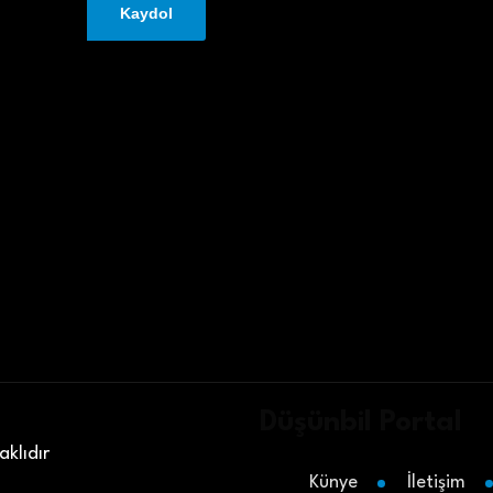
Düşünbil Portal
klıdır
Künye
İletişim