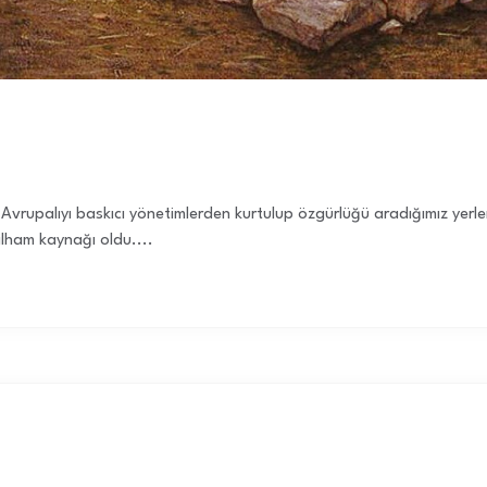
a Avrupalıyı baskıcı yönetimlerden kurtulup özgürlüğü aradığımız yerl
ilham kaynağı oldu....