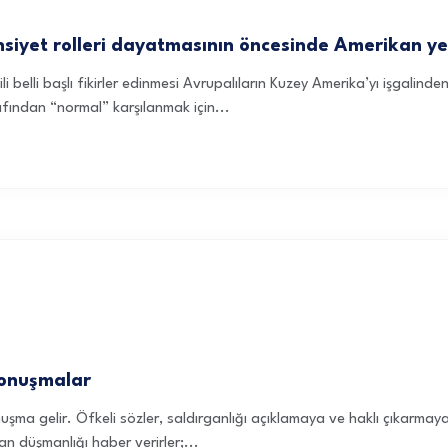
nsiyet rolleri dayatmasının öncesinde Amerikan yerl
lgili belli başlı fikirler edinmesi Avrupalıların Kuzey Amerika’yı işgalind
afından “normal” karşılanmak için...
konuşmalar
uşma gelir. Öfkeli sözler, saldırganlığı açıklamaya ve haklı çıkarmaya
n düşmanlığı haber verirler;...