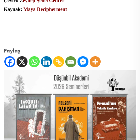
Çeviri:
Z
eynep Şenel Gencer
Kaynak:
Maya Decipherment
Paylaş