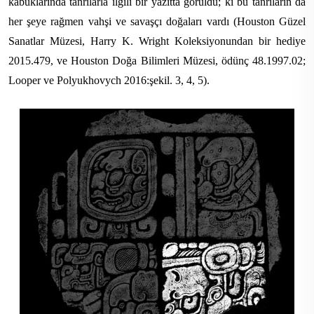
kabuklarında tanrılarla ilgili bir yazıtta görüldü; ki bu tanrıların da
her şeye rağmen vahşi ve savaşçı doğaları vardı (Houston Güzel
Sanatlar Müzesi, Harry K. Wright Koleksiyonundan bir hediye
2015.479, ve Houston Doğa Bilimleri Müzesi, ödünç 48.1997.02;
Looper ve Polyukhovych 2016:şekil. 3, 4, 5).