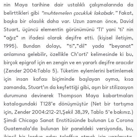
nin Maya tarihine dair ustalıklı çalışmalarında da
belirttikleri gibi
“muhtemelen çocukluk lakabıdır.”
Fakat,
başka bir olasılık daha var. Uzun zaman önce, David
Stuart, üçüncü elementin görünümünü ‘TI’ yani ‘ti’ nin
“ağız” ın ifadesi olarak deşifre etti. (kişisel iletişim,
1995). Bundan dolayı, “ti”,”dil” yada “beyanat”
anlamına gelebilir, özellikle Ch’orti’ kelimesinde ki bu,
birçok epigraf için en zengin ve en yararlı deşifre aracıdır
(Zender 2004:Tablo 5). Tüketim eylemlerini betimlemek
için insan kafası biçiminde başlayan oyma, kısa
zamanda, Stuart’ın da keşfettiği gibi, aşırı bir stilizasyon
durumuna devinerek Thompson Maya kabartmaları
katalogundaki T128’e dönüşmüştür (Net bir tartışma
için, Zender 2004:212-21,Şekil 38,39, Tablo 5’e bakınız.)
Şimdi Chicago Sanat Enstitüsünde bulunan La Corona
Guatemala’da bulunan bir paneldeki versiyonda, bu,