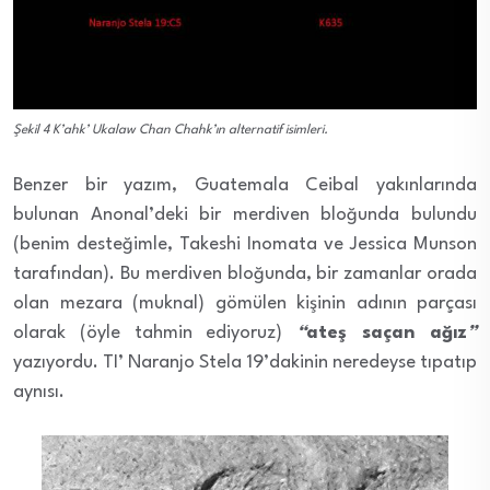
Şekil 4 K’ahk’ Ukalaw Chan Chahk’ın alternatif isimleri.
Benzer bir yazım, Guatemala Ceibal yakınlarında
bulunan Anonal’deki bir merdiven bloğunda bulundu
(benim desteğimle, Takeshi Inomata ve Jessica Munson
tarafından). Bu merdiven bloğunda, bir zamanlar orada
olan mezara (muknal) gömülen kişinin adının parçası
olarak (öyle tahmin ediyoruz)
“
ateş saçan ağız
”
yazıyordu. TI’ Naranjo Stela 19’dakinin neredeyse tıpatıp
aynısı.