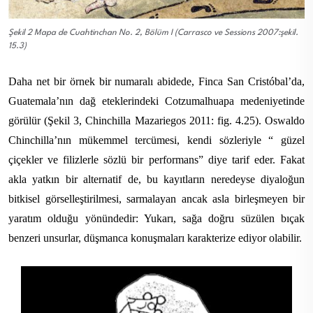
Şekil 2 Mapa de Cuahtinchan No. 2, Bölüm I (Carrasco ve Sessions 2007:şekil.
15.3)
Daha net bir örnek bir numaralı abidede, Finca San Cristóbal’da,
Guatemala’nın dağ eteklerindeki Cotzumalhuapa medeniyetinde
görülür (Şekil 3, Chinchilla Mazariegos 2011: fig. 4.25). Oswaldo
Chinchilla’nın mükemmel tercümesi, kendi sözleriyle “ güzel
çiçekler ve filizlerle sözlü bir performans” diye tarif eder. Fakat
akla yatkın bir alternatif de, bu kayıtların neredeyse diyaloğun
bitkisel görselleştirilmesi, sarmalayan ancak asla birleşmeyen bir
yaratım olduğu yönündedir: Yukarı, sağa doğru süzülen bıçak
benzeri unsurlar, düşmanca konuşmaları karakterize ediyor olabilir.