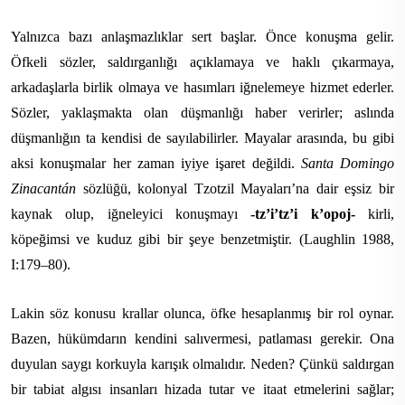
Yalnızca bazı anlaşmazlıklar sert başlar. Önce konuşma gelir.
Öfkeli sözler, saldırganlığı açıklamaya ve haklı çıkarmaya,
arkadaşlarla birlik olmaya ve hasımları iğnelemeye hizmet ederler.
Sözler, yaklaşmakta olan düşmanlığı haber verirler; aslında
düşmanlığın ta kendisi de sayılabilirler. Mayalar arasında, bu gibi
aksi konuşmalar her zaman iyiye işaret değildi.
Santa Domingo
Zinacantán
sözlüğü, kolonyal Tzotzil Mayaları’na dair eşsiz bir
kaynak olup, iğneleyici konuşmayı
-tz’i’tz’i k’opoj-
kirli,
köpeğimsi ve kuduz gibi bir şeye benzetmiştir. (Laughlin 1988,
I:179–80).
Lakin söz konusu krallar olunca, öfke hesaplanmış bir rol oynar.
Bazen, hükümdarın kendini salıvermesi, patlaması gerekir. Ona
duyulan saygı korkuyla karışık olmalıdır. Neden? Çünkü saldırgan
bir tabiat algısı insanları hizada tutar ve itaat etmelerini sağlar;