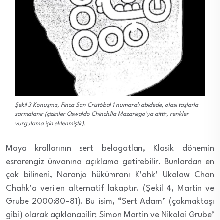
Şekil 3 Konuşma, Finca San Cristóbal 1 numaralı abidede, olası taşlarla
sarmalanır (çizimler Oswaldo Chinchilla Mazariego’ya aittir, renkler
vurgulama için eklenmiştir).
Maya krallarının sert belagatları, Klasik dönemin
esrarengiz ünvanına açıklama getirebilir. Bunlardan en
çok bilineni, Naranjo hükümranı K’ahk’ Ukalaw Chan
Chahk’a verilen alternatif lakaptır. (Şekil 4, Martin ve
Grube 2000:80–81). Bu isim, “Sert Adam” (çakmaktaşı
gibi) olarak açıklanabilir; Simon Martin ve Nikolai Grube’