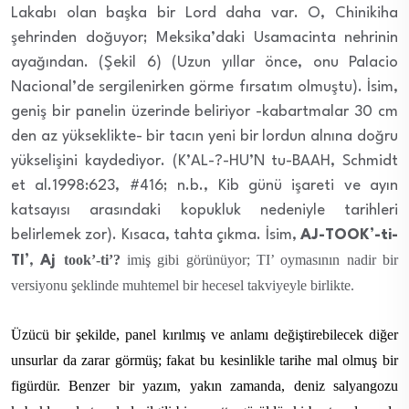
Lakabı olan başka bir Lord daha var. O, Chinikiha
şehrinden doğuyor; Meksika’daki Usamacinta nehrinin
ayağından. (Şekil 6) (Uzun yıllar önce, onu Palacio
Nacional’de sergilenirken görme fırsatım olmuştu). İsim,
geniş bir panelin üzerinde beliriyor -kabartmalar 30 cm
den az yükseklikte- bir tacın yeni bir lordun alnına doğru
yükselişini kaydediyor. (K’AL-?-HU’N tu-BAAH, Schmidt
et al.1998:623, #416; n.b., Kib günü işareti ve ayın
katsayısı arasındaki kopukluk nedeniyle tarihleri
belirlemek zor). Kısaca, tahta çıkma. İsim,
AJ-TOOK’-ti-
took’-ti’?
imiş gibi görünüyor; TI’ oymasının nadir bir
TI’
,
Aj
versiyonu şeklinde muhtemel bir hecesel takviyeyle birlikte.
Üzücü bir şekilde, panel kırılmış ve anlamı değiştirebilecek diğer
unsurlar da zarar görmüş; fakat bu kesinlikle tarihe mal olmuş bir
figürdür. Benzer bir yazım, yakın zamanda, deniz salyangozu