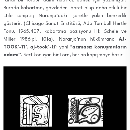
ikincil bir lordun adını telaffuz etmek için yazılmıştır.
Burada kabartma, gövdeden ibaret olup daha etkili bir
stile sahiptir; Naranjo’daki işaretle yakın benzerlik
gösterir. (Chicago Sanat Enstitüsü, Ada Turnbull Hertle
Fonu, 1965.407, kabartma pozisyonu H1; Schele ve
Miller 1986:pl. 101a). Naranjo’nun hükümranı:
AJ-
TOOK’-TI’, aj-took’-ti’
; yani
“acımasız konuşmaların
adamı”
. Sert konuşan bir Lord, her an kapışmaya hazır.