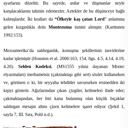
ayarlarını düzeltir. Bu sayede, astlar ve düşmanlar neyle
karşılacaklarını tahmin edemezler. Aztekler de bu düşünceye bağlı
kalmışlardır. İki kralları da
“Öfkeyle kaş çatan Lord
” anlamına
gelen kızgınlıkla dolu
Montezuma
ismini almıştır. (Karttunen
1992:153).
Mezoamerika’da saldırganlık, konuşma şekillerinin tasvirlerine
kadar işlemiştir (Houston et al. 2006:163, 154, figs. 4.5, 4.14, 4.19,
4.20).
Selden Kodeksi
, (MS1555 yılına dayanan Mixtec
elyazmaları) merhametsiz (çakmaktaşı gibi sert) sözler kullanırken
ve, görünen o ki, bir seyyaha tehditler savururken resmedilen iki
kişiyi gösterir. Ağızlarından çıkan çizgiler, kelimeleri ifade eder;
çakmaktaşından, her biri kana bulanmış olan küçük bıçaklar
saldırgan mesajın altını çizen kelimelere işaret ediyor (Şekil 1,
sayfa 7, III. Sıra, Pohl n.d.).