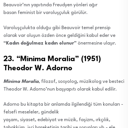
Beauvoir’nın yapıtında Freudyen yönleri ağır
basan feminist bir varoluşçuluk görülür.
Varoluşçulukta olduğu gibi Beauvoir temel prensip
olarak var oluşun özden önce geldiğini kabul eder ve
“Kadın doğulmaz kadın olunur”
önermesine ulaşır.
23. “Minima Moralia” (1951)
Theodor W. Adorno
Minima Moralia
, filozof, sosyolog, müzikolog ve besteci
Theodor W. Adorno’nun başyapıtı olarak kabul edilir.
Adorno bu kitapta bir anlamda ilgilendiği tüm konuları -
felsefi meseleler, gündelik
yaşam, siyaset, edebiyat ve müzik, faşizm, ırkçılık,
tahakküm, işçi hareketinin tarihi ve sorunları vb.- ele