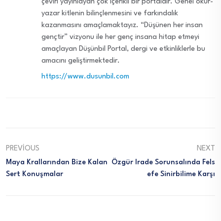
çeviri yayınlayan çok içerikli bir portaldır. Genel okur-
yazar kitlenin bilinçlenmesini ve farkındalık
kazanmasını amaçlamaktayız. “Düşünen her insan
gençtir” vizyonu ile her genç insana hitap etmeyi
amaçlayan Düşünbil Portal, dergi ve etkinliklerle bu
amacını geliştirmektedir.
https://www.dusunbil.com
PREVIOUS
NEXT
Maya Krallarından Bize Kalan
Özgür Irade Sorunsalında Fels
Sert Konuşmalar
Efe Sinirbilime Karşı