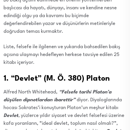
Bu bakış açısını edinmede en önemli yöntemlerden
başlıcası da hayatı, dünyayı, insanı ve kendine nesne
edindiği olgu ya da kavramı bu biçimde
değerlendirebilen yazar ve düşünürlerin metinleriyle
doğrudan temas kurmaktır.
Liste, felsefe ile ilgilenen ve yukarıda bahsedilen bakış
açısına ulaşmayı hedefleyen herkese tavsiye edilen 25
kitabı içeriyor.
1. “Devlet” (M. Ö. 380) Platon
Alfred North Whitehead,
“Felsefe tarihi Platon’a
düşülen dipnotlardan ibarettir”
diyor. Diyaloglarında
hocası Sokrates’i konuşturan Platon’un meşhur kitabı
Devlet
, yüzlerce yıldır siyaset ve devlet felsefesi üzerine
kafa yoranların, “ideal devlet, toplum nasıl olmalı?”,