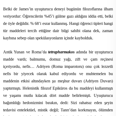
Belki de James’in uyuşturucu deneyi bugünün filozoflarına ilham
veriyordur: Öğrencilerin %45’i gülme gazı aldığını iddia etti, belki
de öyle değildir. % 68’i esrar kullanmış. Hangi öğrenci tipleri hangi
tür maddeleri tercih ettiğine dair bilgi sahibi olana dek, zaman
kaybına sebep olan spekülasyonların içinde kaybolduk.
Antik Yunan ve Roma’da
tetrapharmakos
adında bir uyuşturucu
madde vardı; balmumu, domuz yağı, zift ve çam reçinesi
içeriyordu, nefis… Adriyen (Roma imparotoru) onu çok lezzetli
nefis bir yiyecek olarak kabul ediyordu ve muhtemelen bu
maddenin etkisi altındayken şu meşhur duvarı (Adriyen Duvarı)
yaptırmıştı. Helenistik filozof Epiküros da bu maddeyi kullanmıştı
ve yaşamı mutlu kılacak dört madde belirlemişti. Uyuşturucu
bağımlılığı hedonizmini bırakın, dedi: Sizi rahatsız eden şeyin
tedavisi entelektüel, mistik değil; Tanrı’dan korkmayın, ölümden