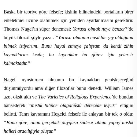
Başka bir teoriye göre felsefe; kişinin bilincindeki portalların birer
entelektüel ucube olabilmek için yeniden ayarlanmasını gerektirir.
Thomas Nagel’ın süper denemesi:
Yarasa olmak neye benzer
?’de
büyük filozof şöyle yazar:
“Yarasa olmanın nasıl bir şey olduğunu
bilmek istiyorum. Bunu hayal etmeye çalışsam da kendi zihin
kaynaklarım kısıtlı; bu kaynaklar bu görev için yetersiz
kalmaktadır.”
Nagel, uyuşturucu almanın bu kaynakları genişleteceğini
düşünmüyordu ama diğer filozoflar bunu denedi. William James
azot oksit aldı ve
The Varieties of Religious Experience’
de bundan
bahsederek
“mistik bilince olağanüstü derecede teşvik”
ettiğini
belirtti. Tanrı kavramını
Hegelci felsefe ile anlayan bir tek o oldu:
“Bana göre, onun gerçeklik duygusu sadece zihnin yapay mistik
halleri aracılığıyla oluşur.”