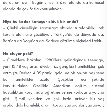
de durum aynı. Bugün cinsellik özel alanda da kamusal
alanda da çok fazla konuşuluyor.
Niye bu kadar konuşur olduk bir anda?
– Çünkü cinselliğin zapturapt altında tutulabildiği tek
kurum olan aile çözülüyor. Türkiye’de de dünyada da.
Batı’da da Doğu’da da. Sadece çözülme biçimleri farklı.
Ne oluyor peki?
– Örneklere bakalım. 1980’lere gelindiğinde teenage,
yani 12-18 yaş arası diyebiliriz, genç kız hamilelikleri çok
artmıştı. Derken AIDS paniği geldi ve bir on-on beş sene
bu hamilelikler azaldı. Çocuklar feci şekilde
korkutuldular. Özellikle Amerikan eğitim sistemi
hastalıktan korunmayı öğretme yerine korkutma yoluna
gitti. Şimdi yeniden ve çok hızla artıyor bu yaş
grubundaki hamilelik oranı. Kürtaj yaptıranlar yaptırıyor;