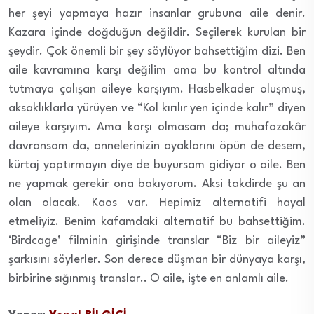
her şeyi yapmaya hazır insanlar grubuna aile denir.
Kazara içinde doğduğun değildir. Seçilerek kurulan bir
şeydir. Çok önemli bir şey söylüyor bahsettiğim dizi. Ben
aile kavramına karşı değilim ama bu kontrol altında
tutmaya çalışan aileye karşıyım. Hasbelkader oluşmuş,
aksaklıklarla yürüyen ve “Kol kırılır yen içinde kalır” diyen
aileye karşıyım. Ama karşı olmasam da; muhafazakâr
davransam da, annelerinizin ayaklarını öpün de desem,
kürtaj yaptırmayın diye de buyursam gidiyor o aile. Ben
ne yapmak gerekir ona bakıyorum. Aksi takdirde şu an
olan olacak. Kaos var. Hepimiz alternatifi hayal
etmeliyiz. Benim kafamdaki alternatif bu bahsettiğim.
‘Birdcage’ filminin girişinde translar “Biz bir aileyiz”
şarkısını söylerler. Son derece düşman bir dünyaya karşı,
birbirine sığınmış translar.. O aile, işte en anlamlı aile.