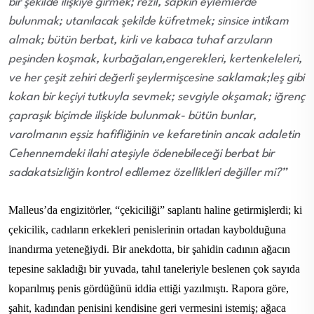
bir şekilde ilişkiye girmek; rezil, sapkın eylemlerde
bulunmak; utanılacak şekilde küfretmek; sinsice intikam
almak; bütün berbat, kirli ve kabaca tuhaf arzuların
peşinden koşmak, kurbağaları,engerekleri, kertenkeleleri,
ve her çeşit zehiri değerli şeylermişcesine saklamak;leş gibi
kokan bir keçiyi tutkuyla sevmek; sevgiyle okşamak; iğrenç
çapraşık biçimde ilişkide bulunmak- bütün bunlar,
varolmanın eşsiz hafifliğinin ve kefaretinin ancak adaletin
Cehennemdeki ilahi ateşiyle ödenebileceği berbat bir
sadakatsizliğin kontrol edilemez özellikleri değiller mi?”
Malleus’da engizitörler, “çekiciliği” saplantı haline getirmişlerdi; ki
çekicilik, cadıların erkekleri penislerinin ortadan kaybolduğuna
inandırma yeteneğiydi. Bir anekdotta, bir şahidin cadının ağacın
tepesine sakladığı bir yuvada, tahıl taneleriyle beslenen çok sayıda
koparılmış penis gördüğünü iddia ettiği yazılmıştı. Rapora göre,
şahit, kadından penisini kendisine geri vermesini istemiş; ağaca