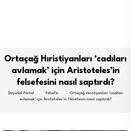
Ortaçağ Hıristiyanları ‘cadıları
avlamak’ için Aristoteles’in
felsefesini nasıl saptırdı?
Düşünbil Portal
Felsefe
Ortaçağ Hıristiyanları ‘cadıları
avlamak’ için Aristoteles’in felsefesini nasıl saptırdı?