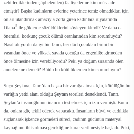
zehirlediklerinden şüphelenilen) faaliyetlerine kim müsaade
etmiştir? Başka kadınların evlerine yeterince temiz olmadıkları için
onları utandırmak amacıyla zorla giren kadınlara rüyalarında
2
Diana
ile göklerde süzüldüklerini söyleyen kimdi? Ve daha da
önemlisi, korkunç çocuk ölümü oranlarından kim sorumluydu?
Nasıl oluyordu da iyi bir Tanrı, her dört çocuktan birini bir
yaşından önce ve yüksek sayıda çocuğu da ergenliğe girmeden
önce ölmesine izin verebiliyordu? Peki ya doğum sırasında ölen
annelere ne demeli? Bütün bu kötülüklerden kim sorumluydu?
Suçu Şeytana, Tanrı’dan başka bir varlığa atmak için, kötülüğün bu
varlığın yetki alanı olduğu
Şeytan
teorileri desteklendi. Tanrı,
Şeytan’a insanoğlunun inancını test etmek için izin vermişti. Bunu
da, onlara güç teklif ederek yapacaktı. İnsanların büyü ve cadılıkla
suçlanarak işkence görmeleri süreci, cadının gücünün materyal
kaynağının iblis olması gerektiğine karar verilmesiyle başladı. Peki,