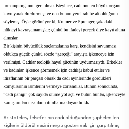
tırmanıp organını geri almak isteyince, cadı onu en büyük organı
kavrayarak durdurmuş; ve ona bunun yerel rahibe ait olduğunu
söylemiş. Öyle görünüyor ki, Kramer ve Sprenger, şakadaki
nükteyi kavrayamamışlar; çünkü bu ifadeyi gerçek diye kayıt altına
almışlar.
Bir kişinin büyücülük suçlamalarına karşı kendisini savunması
oldukça güçtü; çünkü sözde “gerçeği” arayışta işkenceye izin
verilmişti. Cadılar teolojik hayal gücünün uydurmasıydı. Erkekler
ve kadınlar, işkence görmemek için cadılığı kabul ettiler ve
itiraflarının bir parçası olarak da cadı ayinlerinde gördükleri
komşularının isimlerini vermeye zorlandılar. Bunun sonucunda,
“cadı paniği” çok sayıda ölüme yol açtı ve bütün bunlar, işkenceyle
konuşturulan insanların itiraflarına dayandırıldı.
Aristoteles, felsefesinin cadı olduğundan şüphelenilen
kişilerin öldürülmesini meşru göstermek için çarpıtılmış