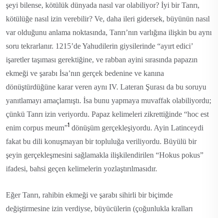
şeyi bilense, kötülük dünyada nasıl var olabiliyor? İyi bir Tanrı,
kötülüğe nasıl izin verebilir? Ve, daha ileri gidersek, büyünün nasıl
var olduğunu anlama noktasında, Tanrı’nın varlığına ilişkin bu aynı
soru tekrarlanır. 1215’de Yahudilerin giysilerinde “ayırt edici’
işaretler taşıması gerektiğine, ve rabban ayini sırasında papazın
ekmeği ve şarabı İsa’nın gerçek bedenine ve kanına
dönüştürdüğüne karar veren aynı IV. Lateran Şurası da bu soruyu
yanıtlamayı amaçlamıştı. İsa bunu yapmaya muvaffak olabiliyordu;
çünkü Tanrı izin veriyordu. Papaz kelimeleri zikrettiğinde “hoc est
1
enim corpus meum”
dönüşüm gerçekleşiyordu. Ayin Latinceydi
fakat bu dili konuşmayan bir topluluğa veriliyordu. Büyülü bir
şeyin gerçekleşmesini sağlamakla ilişkilendirilen “Hokus pokus”
ifadesi, bahsi geçen kelimelerin yozlaştırılmasıdır.
Eğer Tanrı, rahibin ekmeği ve şarabı sihirli bir biçimde
değiştirmesine izin verdiyse, büyücülerin (çoğunlukla kralları