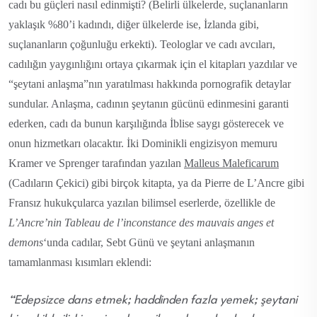
cadı bu güçleri nasıl edinmişti? (Belirli ülkelerde, suçlananların
yaklaşık %80’i kadındı, diğer ülkelerde ise, İzlanda gibi,
suçlananların çoğunluğu erkekti). Teologlar ve cadı avcıları,
cadılığın yaygınlığını ortaya çıkarmak için el kitapları yazdılar ve
“şeytani anlaşma”nın yaratılması hakkında pornografik detaylar
sundular. Anlaşma, cadının şeytanın gücünü edinmesini garanti
ederken, cadı da bunun karşılığında İblise saygı gösterecek ve
onun hizmetkarı olacaktır. İki Dominikli engizisyon memuru
Kramer ve Sprenger tarafından yazılan
Malleus Maleficarum
(Cadıların Çekici) gibi birçok kitapta, ya da Pierre de L’Ancre gibi
Fransız hukukçularca yazılan bilimsel eserlerde, özellikle de
L’Ancre’nin Tableau de l’inconstance des mauvais anges et
demons
‘unda cadılar, Sebt Günü ve şeytani anlaşmanın
tamamlanması kısımları eklendi:
“Edepsizce dans etmek; haddinden fazla yemek; şeytani