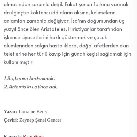
olmasından sorumlu değil. Fakat şunun farkına varmak
da ilginçtir: köktenci iddiaların aksine, kelimelerin
anlamları zamanla değişiyor. İsa’nın doğumundan üç
yüzyıl önce ölen Aristoteles, Hıristiyanlar tarafından
işkence siyasetlerini haklı göstermek ve çocuk
ölümlerinden salgın hastalıklara, doğal afetlerden ekin
teleflerine her türlü kayıp için günah keçisi sağlamak için
kullanılmıştır.
1
.Bu,benim bedenimdir.
2
.Artemis’in Latince adı.
Yazar:
Lorraine Berry
Çeviri:
Zeynep Şenel Gencer
Kaynak:
Raw Story