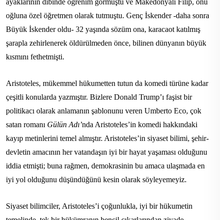
ayaklarının dibinde öğrenim görmüştü ve Makedonyalı Filip, onu
oğluna özel öğretmen olarak tutmuştu. Genç İskender -daha sonra
Büyük İskender oldu- 32 yaşında sözüm ona, karacaot katılmış
şarapla zehirlenerek öldürülmeden önce, bilinen dünyanın büyük
kısmını fethetmişti.
Aristoteles, mükemmel hükumetten tutun da komedi türüne kadar
çeşitli konularda yazmıştır. Bizlere Donald Trump’ı faşist bir
politikacı olarak anlamanın şablonunu veren Umberto Eco, çok
satan romanı
Gülün Adı’
nda Aristoteles’in komedi hakkındaki
kayıp metinlerini temel almıştır. Aristoteles’in siyaset bilimi, şehir-
devletin amacının her vatandaşın iyi bir hayat yaşaması olduğunu
iddia etmişti; buna rağmen, demokrasinin bu amaca ulaşmada en
iyi yol olduğunu düşündüğünü kesin olarak söyleyemeyiz.
Siyaset bilimciler, Aristoteles’i çoğunlukla, iyi bir hükumetin
temelinde, tek bir hükümranın bencil çıkarlarından ziyade,