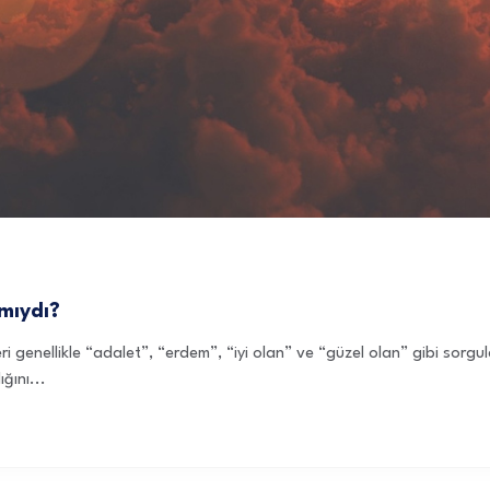
 mıydı?
eri genellikle “adalet”, “erdem”, “iyi olan” ve “güzel olan” gibi sorg
ğını...