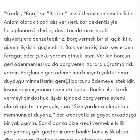
”Kredi”, “Borç” ve “Birikim” sözcüklerinin anlamı bellidir.
Anlam olarak ticari alış verişleri, kar beklentisiyle
hesaplanan riskleri eş dost tanıdık arasındaki
alışverişlere benzetebiliriz. Borç vermek bir eli açıklıktır,
güven ilişkisini güçlendirir. Borç veren kişi bazı şeylerden
feragat eder çünkü yardım etmek ister. Verilen borcun
geri ödenmemesi ya da borç vereni zarara uğratma riski
vardır. Borçlunun geri ödeme mecburiyeti yoktur ama
duyduğu minnettarlık gereği borcunu ödemeye isteklidir.
İnsani dayanışmanın teminatı budur. Bankacılar kredi
vermeyi bir dostluk ilişkisi içindeki borç verme eylemi
olarak göstermeye çalışırlar: “Size yardımcı olmaktan
memnuniyet duyarız,” der kredi yetkilisi gayet arkadaşça
bir yaklaşımla. Sanki banka bize kredi vermekle iyilik
yapıyormuş gibi gösterilir ama banka bunu iyilik olsun