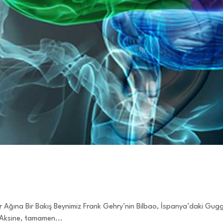
inir Ağına Bir Bakış Beynimiz Frank Gehry’nin Bilbao, İspanya’daki G
 Aksine, tamamen...