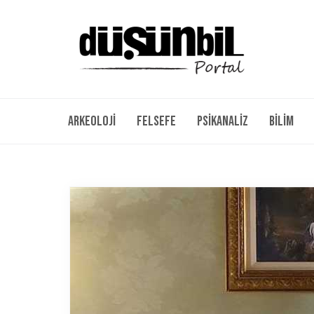
Arkeoloji
Felsefe
Psikanaliz
Bilim