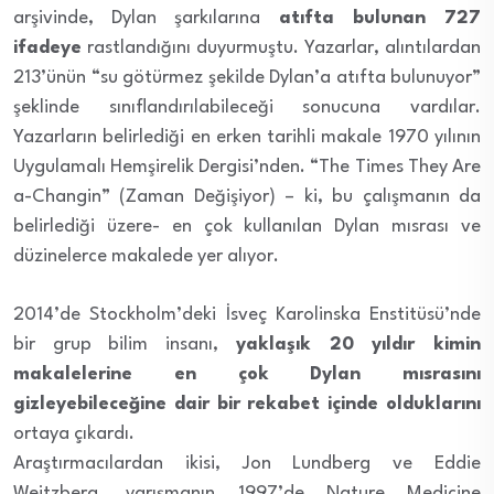
arşivinde, Dylan şarkılarına
atıfta bulunan 727
ifadeye
rastlandığını duyurmuştu. Yazarlar, alıntılardan
213’ünün “su götürmez şekilde Dylan’a atıfta bulunuyor”
şeklinde sınıflandırılabileceği sonucuna vardılar.
Yazarların belirlediği en erken tarihli makale 1970 yılının
Uygulamalı Hemşirelik Dergisi’nden. “The Times They Are
a-Changin” (Zaman Değişiyor) – ki, bu çalışmanın da
belirlediği üzere- en çok kullanılan Dylan mısrası ve
düzinelerce makalede yer alıyor.
2014’de Stockholm’deki İsveç Karolinska Enstitüsü’nde
bir grup bilim insanı,
yaklaşık 20 yıldır kimin
makalelerine en çok Dylan mısrasını
gizleyebileceğine dair bir rekabet içinde olduklarını
ortaya çıkardı.
Araştırmacılardan ikisi, Jon Lundberg ve Eddie
Weitzberg, yarışmanın 1997’de Nature Medicine