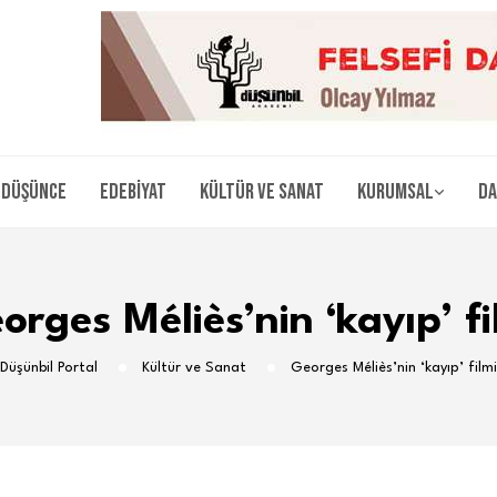
Düşünce
Edebiyat
Kültür ve Sanat
Kurumsal
Da
orges Méliès’nin ‘kayıp’ fi
Düşünbil Portal
Kültür ve Sanat
Georges Méliès’nin ‘kayıp’ filmi