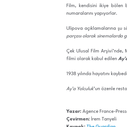
Film, kendisini ikiye bölen 
numaralarını yapıyorlar.
Ulipova açıklamalarına şu s
parçası olarak sinemalarda g
Çek Ulusal Film Arşivi’nde, 
filmi olarak kabul edilen
Ay’
1938 yılında hayatını kaybede
Ay’a Yolculuk
’un özenle resto
Yazar:
Agence France-Press
Çevirmen:
İrem Tanyeli
Kaynak:
The Guardian