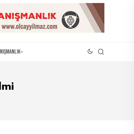
nışmanlık
lmi