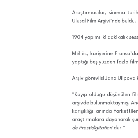
Araştırmacılar, sinema tar
Ulusal Film Arşivi’nde buldu.
1904 yapımı iki dakikalık ses
Méliès, kariyerine Fransa’d
yaptığı beş yüzden fazla fil
Arşiv görevlisi Jana Ulipova k
“Kayıp olduğu düşünülen fil
arşivde bulunmaktaymış. An
karışıklığı anında farketti
araştırmalara dayanarak şunu
de Prestidigitation
’dur.”