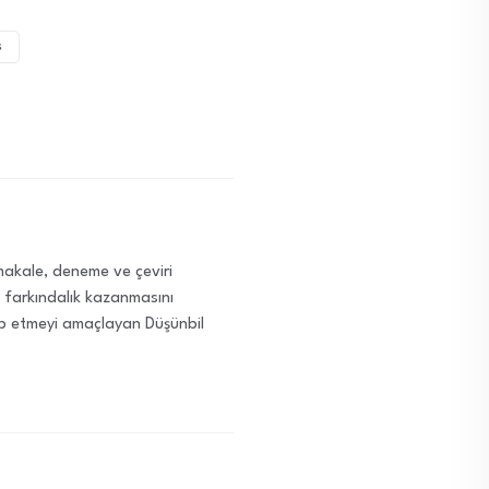
s
i makale, deneme ve çeviri
ve farkındalık kazanmasını
ap etmeyi amaçlayan Düşünbil