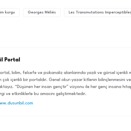
lim kurgu
Georges Méliès
Les Transmutations Imperceptible
l Portal
ortal, bilim, felsefe ve psikanaliz alanlarında yazılı ve görsel içerikl
 çok içerikli bir portaldır. Genel okur-yazar kitlenin bilinçlenmesini 
tayız. “Düşünen her insan gençtir” vizyonu ile her genç insana hit
rgi ve etkinliklerle bu amacını geliştirmektedir.
www.dusunbil.com