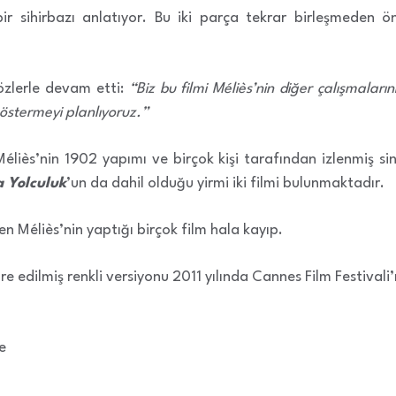
bir sihirbazı anlatıyor. Bu iki parça tekrar birleşmeden ön
özlerle devam etti:
“Biz bu filmi Méliès’nin diğer çalışmaları
östermeyi planlıyoruz.”
Méliès’nin 1902 yapımı ve birçok kişi tarafından izlenmiş sin
a Yolculuk
’un da dahil olduğu yirmi iki filmi bulunmaktadır.
n Méliès’nin yaptığı birçok film hala kayıp.
re edilmiş renkli versiyonu 2011 yılında Cannes Film Festivali’
e