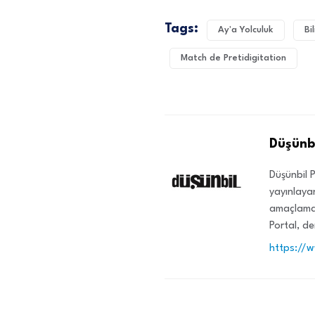
Tags:
Ay'a Yolculuk
Bi
Match de Pretidigitation
Düşünbi
Düşünbil P
yayınlayan
amaçlamak
Portal, de
https://