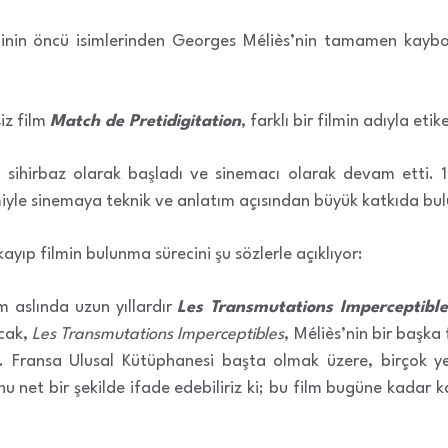
ihinin öncü isimlerinden Georges Méliès’nin tamamen kaybo
siz film
Match de Pretidigitation
, farklı bir filmin adıyla et
a sihirbaz olarak başladı ve sinemacı olarak devam etti. 1
miyle sinemaya teknik ve anlatım açısından büyük katkıda bu
ayıp filmin bulunma sürecini şu sözlerle açıklıyor:
m aslında uzun yıllardır
Les Transmutations Imperceptible
cak,
Les Transmutations Imperceptibles
, Méliès’nin bir başka
ler. Fransa Ulusal Kütüphanesi başta olmak üzere, birçok 
 net bir şekilde ifade edebiliriz ki; bu film bugüne kadar