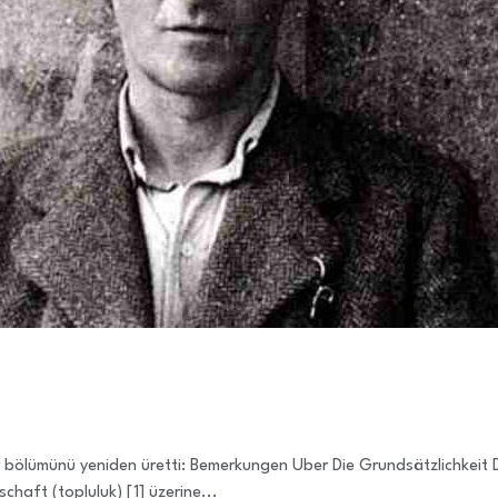
bir bölümünü yeniden üretti: Bemerkungen Uber Die Grundsätzlichkeit 
haft (topluluk) [1] üzerine...