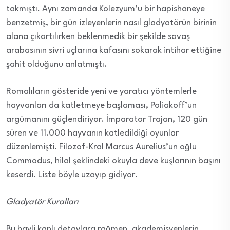
takmıştı. Aynı zamanda Kolezyum’u bir hapishaneye
benzetmiş, bir gün izleyenlerin nasıl gladyatörün birinin
alana çıkartılırken beklenmedik bir şekilde savaş
arabasının sivri uçlarına kafasını sokarak intihar ettiğine
şahit olduğunu anlatmıştı.
Romalıların gösteride yeni ve yaratıcı yöntemlerle
hayvanları da katletmeye başlaması, Poliakoff’un
argümanını güçlendiriyor. İmparator Trajan, 120 gün
süren ve 11.000 hayvanın katledildiği oyunlar
düzenlemişti. Filozof-Kral Marcus Aurelius’un oğlu
Commodus, hilal şeklindeki okuyla deve kuşlarının başını
keserdi. Liste böyle uzayıp gidiyor.
Gladyatör Kuralları
Bu hayli kanlı detaylara rağmen, akademisyenlerin