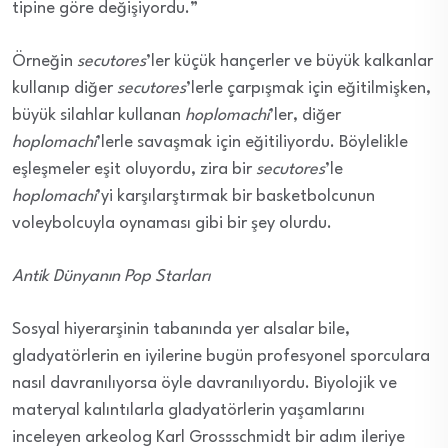
tipine göre değişiyordu.”
Örneğin
secutores
’
ler küçük hançerler ve büyük kalkanlar
kullanıp diğer
secutores
’lerle çarpışmak için eğitilmişken,
büyük silahlar kullanan
hoplomachi
’ler, diğer
hoplomachi
’lerle savaşmak için eğitiliyordu. Böylelikle
eşleşmeler eşit oluyordu, zira bir
secutores
’le
hoplomachi
’yi karşılarştırmak bir basketbolcunun
voleybolcuyla oynaması gibi bir şey olurdu.
Antik Dünyanın Pop Starları
Sosyal hiyerarşinin tabanında yer alsalar bile,
gladyatörlerin en iyilerine bugün profesyonel sporculara
nasıl davranılıyorsa öyle davranılıyordu. Biyolojik ve
materyal kalıntılarla gladyatörlerin yaşamlarını
inceleyen arkeolog Karl Grossschmidt bir adım ileriye