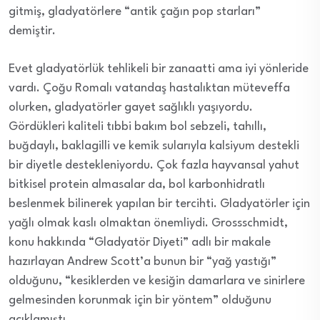
gitmiş, gladyatörlere “antik çağın pop starları”
demiştir.
Evet gladyatörlük tehlikeli bir zanaatti ama iyi yönleride
vardı. Çoğu Romalı vatandaş hastalıktan müteveffa
olurken, gladyatörler gayet sağlıklı yaşıyordu.
Gördükleri kaliteli tıbbi bakım bol sebzeli, tahıllı,
buğdaylı, baklagilli ve kemik sularıyla kalsiyum destekli
bir diyetle destekleniyordu. Çok fazla hayvansal yahut
bitkisel protein almasalar da, bol karbonhidratlı
beslenmek bilinerek yapılan bir tercihti. Gladyatörler için
yağlı olmak kaslı olmaktan önemliydi. Grossschmidt,
konu hakkında “Gladyatör Diyeti” adlı bir makale
hazırlayan Andrew Scott’a bunun bir “yağ yastığı”
olduğunu, “kesiklerden ve kesiğin damarlara ve sinirlere
gelmesinden korunmak için bir yöntem” olduğunu
açıklamıştı.