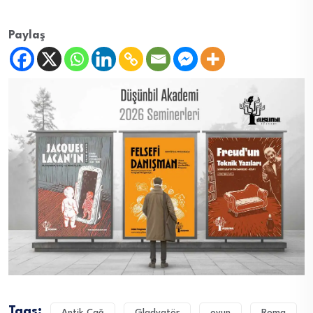
Paylaş
Tags:
Antik Çağ
Gladyatör
oyun
Roma