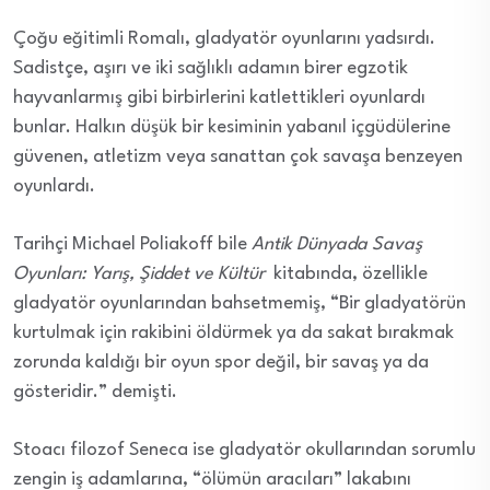
Ç
oğu eğitimli Romalı, gladyatör oyunlarını yadsırdı.
Sadistçe, aşırı ve iki sağlıklı adamın birer egzotik
hayvanlarmış gibi birbirlerini katlettikleri oyunlardı
bunlar. Halkın düşük bir kesiminin yabanıl içgüdülerine
güvenen, atletizm veya sanattan çok savaşa benzeyen
oyunlardı.
Tarihçi Michael Poliakoff bile
Antik Dünyada Savaş
Oyunları: Yarış, Şiddet ve Kültür
kitabında, özellikle
gladyatör oyunlarından bahsetmemiş, “Bir gladyatörün
kurtulmak için rakibini öldürmek ya da sakat bırakmak
zorunda kaldığı bir oyun spor değil, bir savaş ya da
gösteridir.” demişti.
Stoacı filozof Seneca ise gladyatör okullarından sorumlu
zengin iş adamlarına, “ölümün aracıları” lakabını