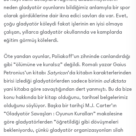
neden gladyatör oyunlarını bildiğimiz anlamıyla bir spor
olarak gördüklerine dair ikna edici savları da var. Evet,
çoğu gladyatör köleydi fakat işlerinin en iyisi olmaya
çalışan, yıllarca gladyatör okullarında ve kamplarda
eğitim görmüş kölelerdi.
Öte yandan oyunlar, Poliakoff’un zihninde canlandırdığı
gibi “ölümüne ve kuralsız” değildi. Romalı yazar Gaius
Petronius’un kitabı
Satyricon
’da kitabın karakterlerinden
birisi izlediği gladyatörlerden sadece birinin
ad dictata
yani kitaba göre savaştığından dert yanmıştı. Bu da bize
konu hakkında bir kitap olduğunu, tarihsel belgelerimiz
olduğunu söylüyor. Başka bir tarihçi M.J. Carter’ın
“Gladyatör Savaşları : Oyunun Kuralları” makalesine
göre gladyatörlerden “öğretildiği gibi dövüşmeleri
bekleniyordu, çünkü gladyatör organizasyonları silah