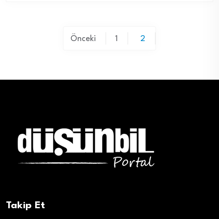
Yazı
Önceki
1
2
sayfalaması
Takip Et