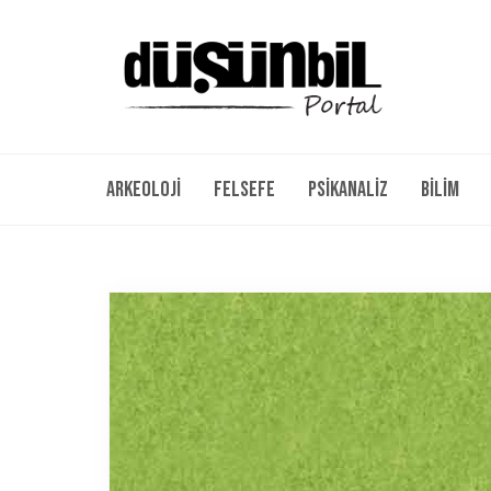
Arkeoloji
Felsefe
Psikanaliz
Bilim