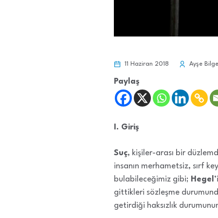
11 Haziran 2018
Ayşe Bilg
Paylaş
I. Giriş
Suç
, kişiler-arası bir düzl
insanın merhametsiz, sırf keyfi
bulabileceğimiz gibi;
Hegel
’
gittikleri sözleşme durumunda
getirdiği haksızlık durumunu