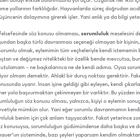
n dolayı etkide bulunmasına yol açar. Özgürlük her ikisi içi
me yollarının farklılığıdır. Hayvanlarda süreç doğrudan acı
şüncenin dolayımına girerek işler. Yani anlık ya da bilgi yete
elsefesinde söz konusu olmaması,
sorumluluk
meselesini de
ğundan başka türlü davranması seçeneği olmayan bir kişinin
Sorumlu olmak, eylemimin tüm veçheleriyle kendi istememin 
tan ve değişmez nitelikteki bir özellik bende mevcutsa, bu
tutulamam – ne başkalarınca ne de kendi adıma. Oysa sorum
iyor olmam demektir. Ahlakî bir duruş noktası gerektirir. F
nusunda uyarır. İnsan işine geldiği gibi eyleyen, kendi çıkarlar
her yola başvurmaktan çekinmeyen bir varlıktır. Bu yüzden i
umluluğun söz konusu olması, yalnızca, kişiyi o eylemin sonuç
kuvvetiyle mümkün olur. Yani eğer sorumlu davranmamın kend
umluluk benim için çok anlam taşıyacaktır. Fakat yeterince zo
söz konusuysa, sorumluluğun güdümündense daha başka ve da
nhauer’un sisteminde, bazı şeyleri yaparsam kendim olmaktan 