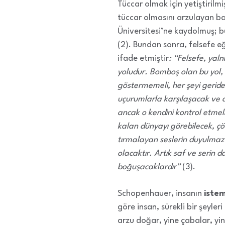
Tüccar olmak için yetiştirilm
tüccar olmasını arzulayan b
Üniversitesi’ne kaydolmuş; bu 
(2). Bundan sonra, felsefe eğ
ifade etmiştir
: “Felsefe, yaln
yoludur. Bomboş olan bu yol, 
göstermemeli, her şeyi geride
uçurumlarla karşılaşacak ve a
ancak o kendini kontrol etmeli
kalan dünyayı görebilecek, çö
tırmalayan seslerin duyulmaz 
olacaktır. Artık saf ve serin 
boğuşacaklardır”
(3).
Schopenhauer, insanın
iste
göre insan, sürekli bir şeyle
arzu doğar, yine çabalar, yi