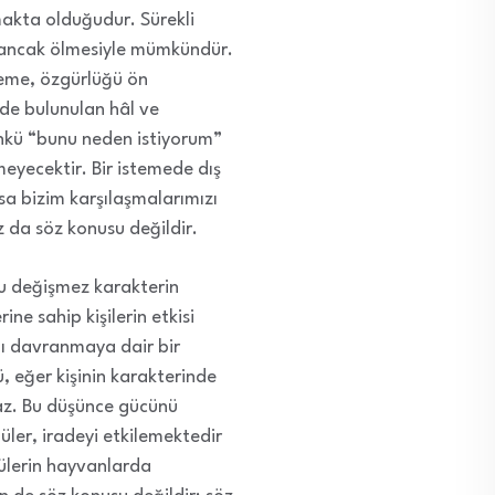
amakta olduğudur. Sürekli
ı ancak ölmesiyle mümkündür.
steme, özgürlüğü ön
de bulunulan hâl ve
çünkü “bunu neden istiyorum”
yecektir. Bir istemede dış
sa bizim karşılaşmalarımızı
 da söz konusu değildir.
bu değişmez karakterin
ine sahip kişilerin etkisi
lı davranmaya dair bir
, eğer kişinin karakterinde
maz. Bu düşünce gücünü
üler, iradeyi etkilemektedir
dülerin hayvanlarda