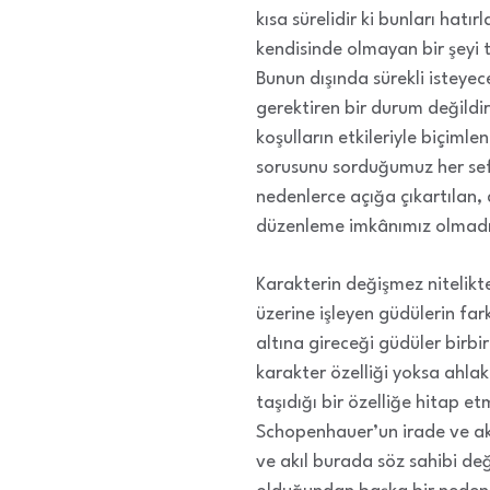
kısa sürelidir ki bunları hat
kendisinde olmayan bir şeyi 
Bunun dışında sürekli isteyec
gerektiren bir durum değildi
koşulların etkileriyle biçiml
sorusunu sorduğumuz her sef
nedenlerce açığa çıkartılan,
düzenleme imkânımız olmadığı
Karakterin değişmez nitelikt
üzerine işleyen güdülerin fark
altına gireceği güdüler birb
karakter özelliği yoksa ahlak
taşıdığı bir özelliğe hitap 
Schopenhauer’un irade ve akl
ve akıl burada söz sahibi de