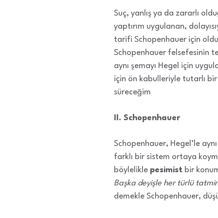
Suç, yanlış ya da zararlı old
yaptırım uygulanan, dolayıs
tarifi Schopenhauer için oldu
Schopenhauer felsefesinin te
aynı şemayı Hegel için uygula
için ön kabulleriyle tutarlı 
süreceğim
II. Schopenhauer
Schopenhauer, Hegel’le aynı 
farklı bir sistem ortaya koym
böylelikle
pesimist
bir konum
Başka deyişle her türlü tatmi
demekle Schopenhauer, düşünc