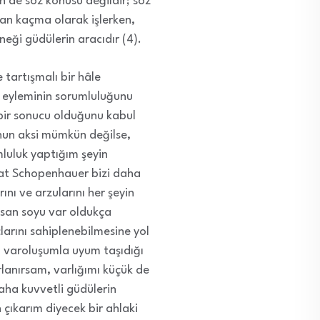
n de söz konusu değildir; söz
dan kaçma olarak işlerken,
neği güdülerin aracıdır (4).
 tartışmalı bir hâle
, eyleminin sorumluluğunu
bir sonucu olduğunu kabul
nun aksi mümkün değilse,
luluk yaptığım şeyin
akat Schopenhauer bizi daha
ını ve arzularını her şeyin
nsan soyu var oldukça
larını sahiplenebilmesine yol
i varoluşumla uyum taşıdığı
rlanırsam, varlığımı küçük de
ha kuvvetli güdülerin
çıkarım diyecek bir ahlaki