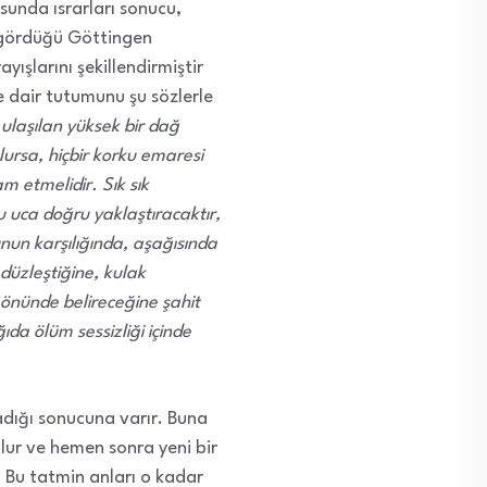
sunda ısrarları sonucu,
 gördüğü Göttingen
yışlarını şekillendirmiştir
e dair tutumunu şu sözlerle
k ulaşılan yüksek bir dağ
lursa, hiçbir korku emaresi
m etmelidir. Sık sık
u uca doğru yaklaştıracaktır,
unun karşılığında, aşağısında
düzleştiğine, kulak
 önünde belireceğine şahit
da ölüm sessizliği içinde
dığı sonucuna varır. Buna
olur ve hemen sonra yeni bir
. Bu tatmin anları o kadar