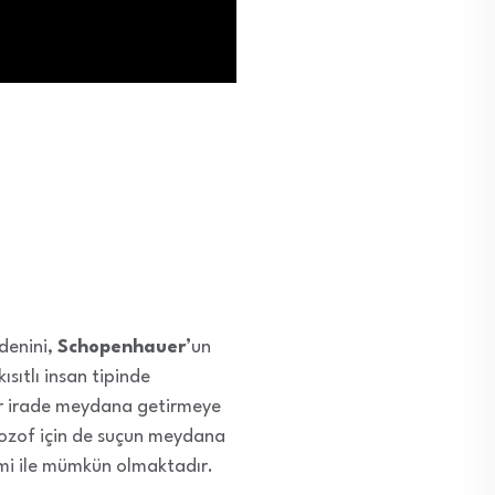
denini,
Schopenhauer’
un
ısıtlı insan tipinde
 bir irade meydana getirmeye
ilozof için de suçun meydana
imi ile mümkün olmaktadır.