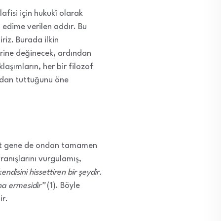
afisi için hukukî olarak
 edime verilen addır. Bu
riz. Burada ilkin
erine değinecek, ardından
aşımların, her bir filozof
rından tuttuğunu öne
akat gene de ondan tamamen
ranışlarını vurgulamış,
disini hissettiren bir şeydir.
na ermesidir”
(1). Böyle
ir.