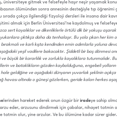
iş, üniversiteye gitmek ve felsefeyle haşır neşir yaşamak konu
abasının ölümünden sonra annesinin desteğiyle tıp öğrenimi
sırada çokça ilgilendiği fizyoloji dersleri ile insana dair kavra
itimi almak için Berlin Üniversitesi’ne kaydolmuş ve felsefey
ızca sert kayalıklar ve dikenliklerle örtülü dik bir yokuşu aşara
yukarılara çıktıkça daha da tenhalaşır. Bu yola çıkan her kim o
 bırakmalı ve karlı kışta kendinden emin adımlarla yoluna deva
şağıdaki yeşil vadilere bakacaktır. Şiddetli bir baş dönmesi on
 ve büyük bir kararlılık ve zorlukla kayalıklara tutunmalıdır. B
llerin ve bataklıkların gözden kaybolduğuna, engebeli yolların 
hale geldiğine ve aşağıdaki dünyanın yuvarlak şeklinin açıkça
dağ havası altında o güneşi gözlerken, geride kalan herkes aşağı
me
lerinden hareket ederek onun özgür bir
irade
ye sahip olma
ri arzu eder, arzusunu dindirmek için çabalar, nihayet tatmin 
ne tatmin olur, yine arzular. Ve bu ölümüne kadar sürer gider