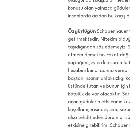
olduğundan başka bir nedende
konusu olan yalnızca güdülen
insanlarda acıdan bu kaçış dü
Özgürlüğün
Schopenhauer f
getirmektedir. Nitekim oldu
taşıdığından söz edemeyiz. 
etmem demektir. Fakat doğuş
yaptığım şeylerden sorumlu 
hesabını kendi adıma verebil
baştan insanın ahlaksızlığı ko
üstünde tutan ve bunun için 
kötülük de var olacaktır. Sor
açan güdülerin etkilerinin 
koşullar içerisindeysem, sor
olsa tehdit eden durumlar 
etkisine girebilirim. Schope