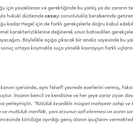
uğu için yasaklanan ve gerektiğinde bu yanlış ya da zararın tel
ıyla hukukî düzlemde
ceza
yı zorunlulukla beraberinde getiren
ğu kadar Hegel için de farklı gerekçelerle doğru kabul edebili
mel karakteristiklerine değinerek onun bahsedilen gerekçel
yacağım. Böylelikle açığa çıkacak bir analiz sayesinde bu yakl
bir sonuç ortaya koymakla suça yönelik kavrayışın farklı uçla
kanon içerisinde, aynı felsefî çevrede eserlerini vermiş, f
uştur. İnsanın bencil ve kendisine ve her şeye zarar ziyan dav
a yerleşmiştir.
“Kötülük kesinlikle müspet mahiyete sahip ve ken
n ve mutluluk menfidir, yani arzunun safi elenmesi ve acının so
esinde kötülüğe ayırdığı geniş alanın ipuçlarını vermekted