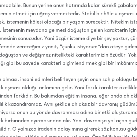
ırlamaz bile. Bunun yerine onun hatırında kalan sürekli çabal
temin etmek için uğraş vermektedir. Stabil bir hâle ulaşmas
ek, istemenin kölesi olacağı bir yaşam sürecektir. Nitekim i
r. İstemenin meydana gelmesi doğuştan gelen karakterin için
enmesinin sonucudur. Yani özgür isteme diye bir şey yoktur, 
erinde vereceğimiz yanıt, “çünkü istiyorum”dan öteye gideme
 doğuştan ve değişmez nitelikteki karakterimizin özüdür. Yok
 gibi bu sayede karakteri biçimlendirmek gibi bir imkânımız
e olması, insanî edimleri belirleyen şeyin onun sahip olduğu 
lılaşması olduğu anlamına gelir. Yani farklı karakter özellikler
irinden farklıdır. Bu bakımdan eğitim insana, eğer onda ahlak
lılık kazandıramaz. Aynı şekilde ahlaksız bir davranış güdümü
etmiyorsa onun bu yönde davranması adına bir etki oluştura
ı birbirinden ayırmasından alır. Yani davranışa yol açan güd
ğildir. O yalnızca iradenin dolayımına girerek söz konusu gü