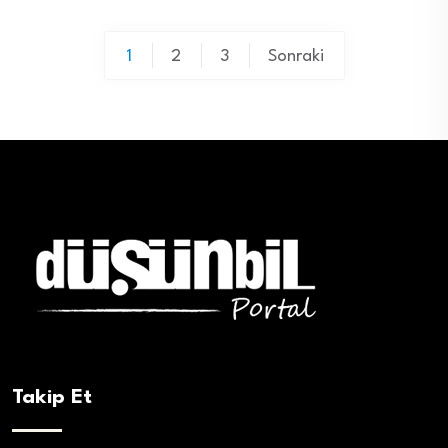
Yazı
1
2
3
Sonraki
sayfalaması
Takip Et