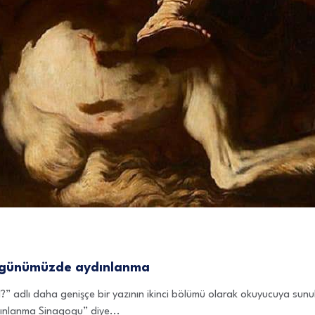
ve günümüzde aydınlanma
 adlı daha genişçe bir yazının ikinci bölümü olarak okuyucuya sunul
ydınlanma Sinagogu” diye...