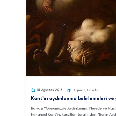
15 Ağustos 2018
Düşünce
,
Felsefe
Kant’ın aydınlanma belirlemeleri 
Bu yazı “Günümüzde Aydınlanma: Nerede ve Nasıl?”
Immanuel Kant’ın, karşıtları tarafından “Berlin A