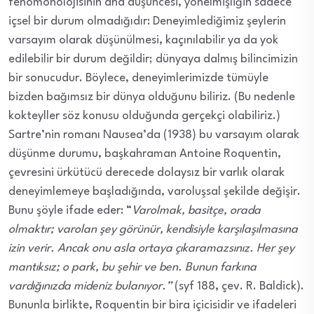
fenomonolojisinin ana düşüncesi, yönelmişliğin sadece
içsel bir durum olmadığıdır: Deneyimlediğimiz şeylerin
varsayım olarak düşünülmesi, kaçınılabilir ya da yok
edilebilir bir durum değildir; dünyaya dalmış bilincimizin
bir sonucudur. Böylece, deneyimlerimizde tümüyle
bizden bağımsız bir dünya olduğunu biliriz. (Bu nedenle
kokteyller söz konusu olduğunda gerçekçi olabiliriz.)
Sartre’nin romanı Nausea’da (1938) bu varsayım olarak
düşünme durumu, başkahraman Antoine Roquentin,
çevresini ürkütücü derecede dolaysız bir varlık olarak
deneyimlemeye başladığında, varoluşsal şekilde değişir.
Bunu şöyle ifade eder: “
Varolmak, basitçe, orada
olmaktır; varolan şey görünür, kendisiyle karşılaşılmasına
izin verir. Ancak onu asla ortaya çıkaramazsınız. Her şey
mantıksız; o park, bu şehir ve ben. Bunun farkına
vardığınızda mideniz bulanıyor.”
(syf 188, çev. R. Baldick).
Bununla birlikte, Roquentin bir bira içicisidir ve ifadeleri