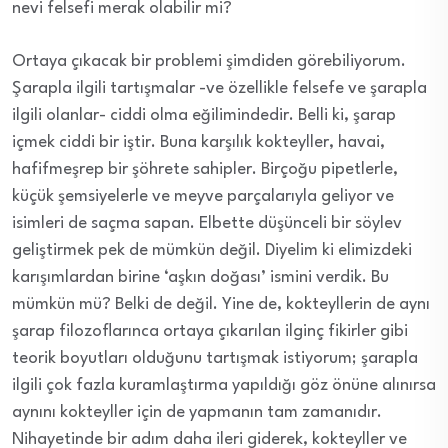
nevi felsefi merak olabilir mi?
Ortaya çıkacak bir problemi şimdiden görebiliyorum.
Şarapla ilgili tartışmalar -ve özellikle felsefe ve şarapla
ilgili olanlar- ciddi olma eğilimindedir. Belli ki, şarap
içmek ciddi bir iştir. Buna karşılık kokteyller, havai,
hafifmeşrep bir şöhrete sahipler. Birçoğu pipetlerle,
küçük şemsiyelerle ve meyve parçalarıyla geliyor ve
isimleri de saçma sapan. Elbette düşünceli bir söylev
geliştirmek pek de mümkün değil. Diyelim ki elimizdeki
karışımlardan birine ‘aşkın doğası’ ismini verdik. Bu
mümkün mü? Belki de değil. Yine de, kokteyllerin de aynı
şarap filozoflarınca ortaya çıkarılan ilginç fikirler gibi
teorik boyutları olduğunu tartışmak istiyorum; şarapla
ilgili çok fazla kuramlaştırma yapıldığı göz önüne alınırsa
aynını kokteyller için de yapmanın tam zamanıdır.
Nihayetinde bir adım daha ileri giderek, kokteyller ve