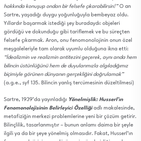
hakkında konuşup ondan bir felsefe çıkarabilirsin!”
O an
Sartre, yaşadığı duygu yoğunluğuyla bembeyaz oldu.
Yıllardır başarmak istediği şey buradaydı: objeleri
gördüğü ve dokunduğu gibi tariflemek ve bu süreçten
felsefe çıkarmak. Aron, onu fenomonolojinin onun özel
meşgaleleriyle tam olarak uyumlu olduğuna ikna etti:
“İdealizmin ve realizmin antitezini geçerek, aynı anda hem
bilincin üstünlüğünü hem de duyularımızla algıladığımız
biçimiyle görünen dünyanın gerçekliğini doğrulamak”
(a.g.e., syf 135. Bilincin yanlış tercümesinin düzeltilmesi)
Sartre, 1939’da yayınladığı
Yönelmişlik: Husserl’ın
Fenomonolojisinin Belirleyici Özelliği
adlı makalesinde,
metafiziğin merkezi problemlerine yeni bir çözüm getirir.
Bilinçlilik, tasarlanmıştır – bunun anlamı daima bir şeyle
ilgili ya da bir şeye yönelmiş olmasıdır. Fakat, Husserl’ın