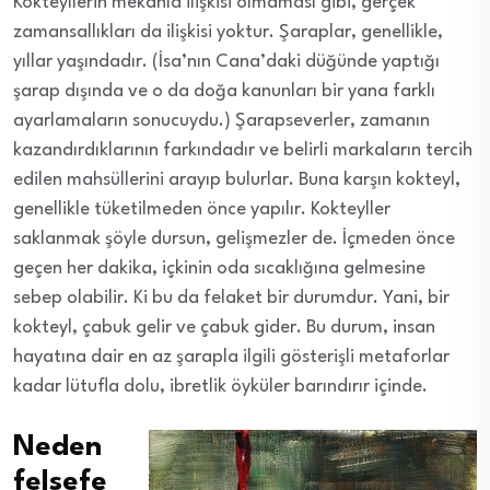
Kokteyllerin mekanla ilişkisi olmaması gibi, gerçek
zamansallıkları da ilişkisi yoktur. Şaraplar, genellikle,
yıllar yaşındadır. (İsa’nın Cana’daki düğünde yaptığı
şarap dışında ve o da doğa kanunları bir yana farklı
ayarlamaların sonucuydu.) Şarapseverler, zamanın
kazandırdıklarının farkındadır ve belirli markaların tercih
edilen mahsüllerini arayıp bulurlar. Buna karşın kokteyl,
genellikle tüketilmeden önce yapılır. Kokteyller
saklanmak şöyle dursun, gelişmezler de. İçmeden önce
geçen her dakika, içkinin oda sıcaklığına gelmesine
sebep olabilir. Ki bu da felaket bir durumdur. Yani, bir
kokteyl, çabuk gelir ve çabuk gider. Bu durum, insan
hayatına dair en az şarapla ilgili gösterişli metaforlar
kadar lütufla dolu, ibretlik öyküler barındırır içinde.
Neden
felsefe