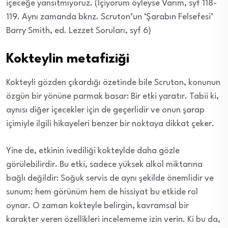
içeceğe yansıtmıyoruz. (İçiyorum öyleyse Varım, syf 118-
119. Aynı zamanda bknz. Scruton’un ‘Şarabın Felsefesi’
Barry Smith, ed. Lezzet Soruları, syf 6)
Kokteylin metafiziği
Kokteyli gözden çıkardığı özetinde bile Scruton, konunun
özgün bir yönüne parmak basar: Bir etki yaratır. Tabii ki,
aynısı diğer içecekler için de geçerlidir ve onun şarap
içimiyle ilgili hikayeleri benzer bir noktaya dikkat çeker.
Yine de, etkinin ivediliği kokteylde daha gözle
görülebilirdir. Bu etki, sadece yüksek alkol miktarına
bağlı değildir: Soğuk servis de aynı şekilde önemlidir ve
sunum; hem görünüm hem de hissiyat bu etkide rol
oynar. O zaman kokteyle belirgin, kavramsal bir
karakter veren özellikleri incelememe izin verin. Ki bu da,