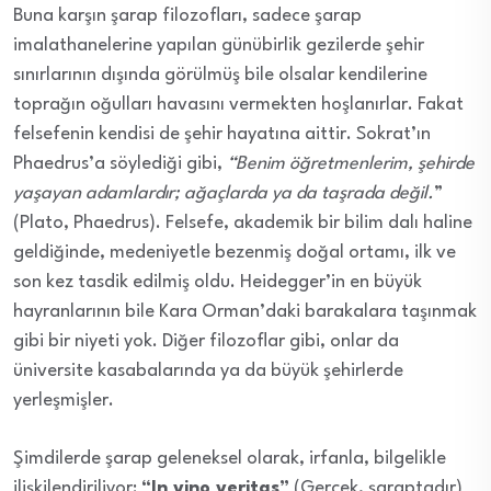
Buna karşın şarap filozofları, sadece şarap
imalathanelerine yapılan günübirlik gezilerde şehir
sınırlarının dışında görülmüş bile olsalar kendilerine
toprağın oğulları havasını vermekten hoşlanırlar. Fakat
felsefenin kendisi de şehir hayatına aittir. Sokrat’ın
Phaedrus’a söylediği gibi,
“Benim öğretmenlerim, şehirde
yaşayan adamlardır; ağaçlarda ya da taşrada değil.
”
(Plato, Phaedrus). Felsefe, akademik bir bilim dalı haline
geldiğinde, medeniyetle bezenmiş doğal ortamı, ilk ve
son kez tasdik edilmiş oldu. Heidegger’in en büyük
hayranlarının bile Kara Orman’daki barakalara taşınmak
gibi bir niyeti yok. Diğer filozoflar gibi, onlar da
üniversite kasabalarında ya da büyük şehirlerde
yerleşmişler.
Şimdilerde şarap geleneksel olarak, irfanla, bilgelikle
ilişkilendiriliyor:
“In vino veritas”
(Gerçek, şaraptadır)