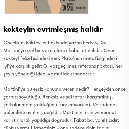
kokteylin evrimleşmiş halidir
Öncelikle, kokteyller hakkında yazan herkes, Dry
Martini’yi özel bir vaka olarak kabul etmelidir. Onun
kokteyl felsefesindeki yeri, Plato’nun metafiziğindeki
İyi’ye karşılık gelir: O, vazgeçilmez referans noktası, her
şeyin yöneldiği ideal ve mutlak standarttır.
Martini’ye bu eşsiz konumu veren nedir? Her şeyden önce
çarpıcı soyutluğu. Renksiz ve şeffaftır (karıştırılmış,
çalkalanmamış olduğunu farz ediyorum). Ve sadedir,
bölümlere ayrılmış değildir. Martini’nin cin ve vermut
karıştırılarak yapıldığı doğrudur. Fakat bu, yanıltıcıdır;
çünkü vermut içmezsiniz – onu sadece cinin tadını