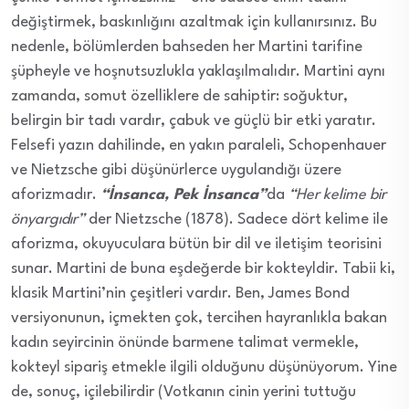
değiştirmek, baskınlığını azaltmak için kullanırsınız. Bu
nedenle, bölümlerden bahseden her Martini tarifine
şüpheyle ve hoşnutsuzlukla yaklaşılmalıdır. Martini aynı
zamanda, somut özelliklere de sahiptir: soğuktur,
belirgin bir tadı vardır, çabuk ve güçlü bir etki yaratır.
Felsefi yazın dahilinde, en yakın paraleli, Schopenhauer
ve Nietzsche gibi düşünürlerce uygulandığı üzere
aforizmadır.
“İnsanca, Pek İnsanca”
da
“Her kelime bir
önyargıdır”
der Nietzsche (1878). Sadece dört kelime ile
aforizma, okuyuculara bütün bir dil ve iletişim teorisini
sunar. Martini de buna eşdeğerde bir kokteyldir. Tabii ki,
klasik Martini’nin çeşitleri vardır. Ben, James Bond
versiyonunun, içmekten çok, tercihen hayranlıkla bakan
kadın seyircinin önünde barmene talimat vermekle,
kokteyl sipariş etmekle ilgili olduğunu düşünüyorum. Yine
de, sonuç, içilebilirdir (Votkanın cinin yerini tuttuğu