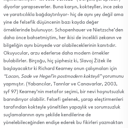
diyorlar şarapseverler. Buna karşın, kokteyller, ince zeka
ve yaratıcılıkla bağdaştırılıyor- hiç de aynı şey değil ama
yine de felsefik düşüncenin bazı kayda değer
örneklerinde bulunuyor. Schopenhauer ve Nietzsche’den
daha önce bahsetmiştim, her ikisi de incelikli zekanın ve
bilgeliğin aynı bünyede var olabileceklerinin kanıtıdır.
Okuyucular, arzu ederlerse daha modern örnekler
bulabilirler. Birçoğu, hiç şüphesiz ki, Slavoj Žižek ile
başlayacaktır ki Richard Kearney onun çalışmaları için
“Lacan, Sade ve Hegel’in postmodern kokteyli”
yorumunu
yapmıştır. (Yabancılar, Tanrılar ve Canavarlar, 2003,
syf 97) Kearney’nin metafor seçimi, bir nevi hoşnutsuzluk
barındırıyor olabilir. Felsefi gelenek, şarap eleştirmenleri
tarafından kokteyle yöneltilen yapaylık ve sorumsuzluk
suçlamalarının aynı şekilde kendilerine de
yönelebileceğinden endişe ederek bu fikirleri yazmaktan