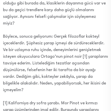
olduğu gibi burada da, klasiklerin dayanma gücü var ve
bu da geçici trendlere karşı daha güçlü olmalarını
sağlıyor. Aynısını felsefi çalışmalar için söyleyemez
miyiz?
Böylece, sonuca geliyorum: Gerçek filozoflar kokteyl
içeceklerdir. Şüphesiz şarap içmeyi de sürdüreceklerdir.
Ve bir uzlaşma ruhu içinde, deneyimlerini genişletmek
isteyen okuyuculara Ortago’nun pinot noir [1] şaraplarını
tavsiye ederim. Listelediğim tezatlar açısından
düşünülürse, felsefenin her iki tarafta da bir ayağı
vardır. Dediğim gibi, kokteyler zekâyla, şarap da
bilgelikle alakalıdır. Neden, yapabiliyorsak, her ikisini de
içmeyelim?
[1] Kaliforniya dry sofra şarabı. Mor Pinot ve kırmızı
şarap üzümlerinden imal edilir. Burgundy şaraplarını