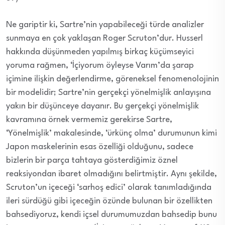
Ne gariptir ki, Sartre’nin yapabileceği türde analizler
sunmaya en çok yaklaşan Roger Scruton’dur. Husserl
hakkında düşünmeden yapılmış birkaç küçümseyici
yoruma rağmen, ‘İçiyorum öyleyse Varım’da şarap
içimine ilişkin değerlendirme, göreneksel fenomenolojinin
bir modelidir; Sartre’nin gerçekçi yönelmişlik anlayışına
yakın bir düşünceye dayanır. Bu gerçekçi yönelmişlik
kavramına örnek vermemiz gerekirse Sartre,
‘Yönelmişlik’ makalesinde, ‘ürkünç olma’ durumunun kimi
Japon maskelerinin esas özelliği olduğunu, sadece
bizlerin bir parça tahtaya gösterdiğimiz öznel
reaksiyondan ibaret olmadığını belirtmiştir. Aynı şekilde,
Scruton’un içeceği ‘sarhoş edici’ olarak tanımladığında
ileri sürdüğü gibi içeceğin özünde bulunan bir özellikten
bahsediyoruz, kendi içsel durumumuzdan bahsedip bunu