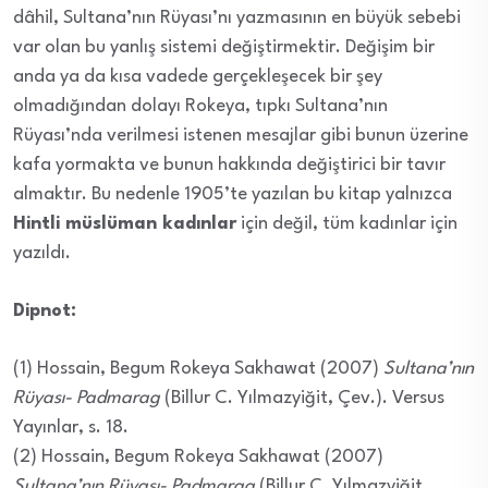
dâhil, Sultana’nın Rüyası’nı yazmasının en büyük sebebi
var olan bu yanlış sistemi değiştirmektir. Değişim bir
anda ya da kısa vadede gerçekleşecek bir şey
olmadığından dolayı Rokeya, tıpkı Sultana’nın
Rüyası’nda verilmesi istenen mesajlar gibi bunun üzerine
kafa yormakta ve bunun hakkında değiştirici bir tavır
almaktır. Bu nedenle 1905’te yazılan bu kitap yalnızca
Hintli müslüman kadınlar
için değil, tüm kadınlar için
yazıldı.
Dipnot:
(1) Hossain, Begum Rokeya Sakhawat (2007)
Sultana’nın
Rüyası- Padmarag
(Billur C. Yılmazyiğit, Çev.). Versus
Yayınlar, s. 18.
(2) Hossain, Begum Rokeya Sakhawat (2007)
Sultana’nın Rüyası- Padmarag
(Billur C. Yılmazyiğit,