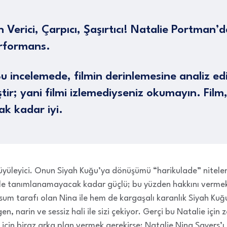
 Verici, Çarpıcı, Şaşırtıcı! Natalie Portman’
erformans.
u incelemede, filmin derinlemesine analiz edi
iştir; yani filmi izlemediyseniz okumayın. Fil
ak kadar iyi.
büyüleyici. Onun Siyah Kuğu’ya dönüşümü “harikulade” nitele
erle tanımlanamayacak kadar güçlü; bu yüzden hakkını vermek
um tarafı olan Nina ile hem de kargaşalı karanlık Siyah Kuğ
en, narin ve sessiz hali ile sizi çekiyor. Gerçi bu Natalie içi
 için biraz arka plan vermek gerekirse; Natalie Nina Sayers’ı