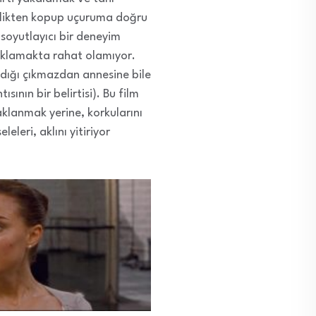
çeklikten kopup uçuruma doğru
soyutlayıcı bir deneyim
çıklamakta rahat olamıyor.
adığı çıkmazdan annesine bile
ının bir belirtisi). Bu film
aklanmak yerine, korkularını
leri, aklını yitiriyor