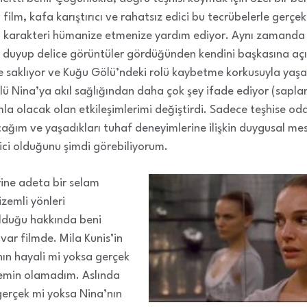
film, kafa karıştırıcı ve rahatsız edici bu tecrübelerle ger
n karakteri hümanize etmenize yardım ediyor. Aynı zamanda 
er duyup delice görüntüler gördüğünden kendini başkasına a
e saklıyor ve Kuğu Gölü’ndeki rolü kaybetme korkusuyla yaş
ü Nina’ya akıl sağlığından daha çok şey ifade ediyor (saplantıs
la olacak olan etkileşimlerimi değiştirdi. Sadece teşhise od
m ve yaşadıkları tuhaf deneyimlerine ilişkin duygusal mesele
ici olduğunu şimdi görebiliyorum.
erine adeta bir selam
izemli yönleri
 olduğu hakkında beni
var filmde. Mila Kunis’in
’nın hayali mi yoksa gerçek
 emin olamadım. Aslında
 gerçek mi yoksa Nina’nın