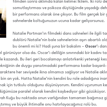
filmden sonra aklımda kalan kelime: İkilem. İki rolü d
somutlaştırması ve psikoza düştüğünde yaşadığı deh
bir performans olarak öne çıkıyor. Bu film gerçek bir g
sahnelerde koltuğunuzun ucuna kadar geliyorsunuz.
Natalie Portman’ın filmdeki dans sahneleri ile ilgili t
dublörü Natalie’nin bale sahnelerinin aşırı abartılı o
bu önemli mi ki? Hadi şuna bir bakalım –
Oscar
’ı da
rünüyor olsa da. Oscar’ı deliliğin sınırındaki bir kadını tas
e kazandı. Bu ileri geri bocalamayı anlatırkenki yeteneği kes
kniğinin de duygu yansıtmadaki performansı kadar başarılı
 karaktere her seviyede ikna olmamızı sağlıyor ve Natalie ak
iç bin an yok. Hatta Natalie’nin kendini bu role adadığına in
ak için tutkulu olduğunu düşünüyorum. Kendini uçurumun kena
düğümüze paralel olarak kendini kaybediyor gibi gözüküyor. 
yah Kuğu bu noktada onun varlığından tamamen bağımsız gi
ırmış ve büyük ihtimalle onu hatırlayacağımız rolü bu.