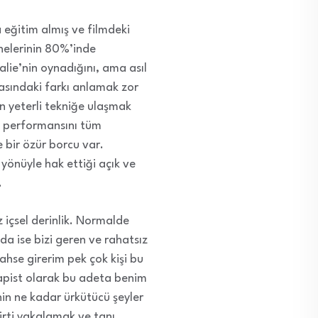
a eğitim almış ve filmdeki
nelerinin 80%’inde
lie’nin oynadığını, ama asıl
asındaki farkı anlamak zor
n yeterli tekniğe ulaşmak
ı, performansını tüm
 bir özür borcu var.
r yönüyle hak ettiği açık ve
.
z içsel derinlik. Normalde
da ise bizi geren ve rahatsız
ahse girerim pek çok kişi bu
rapist olarak bu adeta benim
nin ne kadar ürkütücü şeyler
irti yakalamak ve tanı