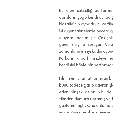
Bu rolün fizikselliği perform
dansların çoğu kendi oynadı
Natalie’nin oynadığını ve fi
işi diğer sahnelerde becerdi
oluyordu benim için. Çok çok
genellikle yıllar sürüyor. V
zamanların en iyi kadın oyunc
Korkarım ki bu filmi izleyenle
kendisini böyle bir performa
Filmin en iyi anlatılarından b
bunu sadece garip davranışlar
eden, bir şekilde onun bu de
filmden dumura uğramış ve te
gözlerimi açtı. Onu anlama a
yaşadığını merak etmeye yöne