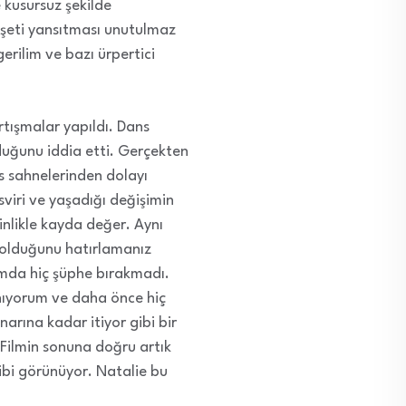
e kusursuz şekilde
şeti yansıtması unutulmaz
erilim ve bazı ürpertici
artışmalar yapıldı. Dans
lduğunu iddia etti. Gerçekten
ns sahnelerinden dolayı
viri ve yaşadığı değişimin
inlikle kayda değer. Aynı
 olduğunu hatırlamanız
lımda hiç şüphe bırakmadı.
anıyorum ve daha önce hiç
rına kadar itiyor gibi bir
Filmin sonuna doğru artık
bi görünüyor. Natalie bu