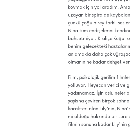
koymak için yol aradım. Ama 
uzayan bir spiralde kaybola
çünkü çoğu birey farklı sesl
Nina tüm endişelerini kendin
bahsetmiyor. Kraliçe Kuğu rol
benim gelecekteki hastalarım
anlamakla daha çok uğraşacağı
olmanın ne kadar dehşet ver
Film, psikolojik gerilim filml
yolluyor. Heyecan verici ve g
yadsınamaz. İşin aslı, neler
şaşkına çeviren birçok sahne 
karakteri olan Lily’nin, Nina
mi olduğu hakkında bir süre
filmin sonuna kadar Lily’nin