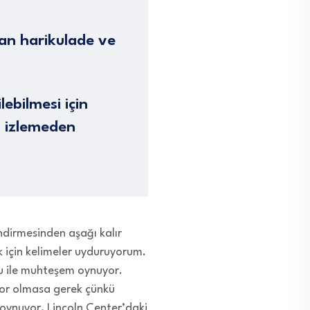
dan harikulade ve
lebilmesi için
m, izlemeden
ndirmesinden aşağı kalır
 için kelimeler uyduruyorum.
u ile muhteşem oynuyor.
n zor olmasa gerek çünkü
 oynuyor, Lincoln Center’daki