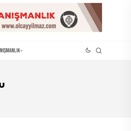
nışmanlık
u