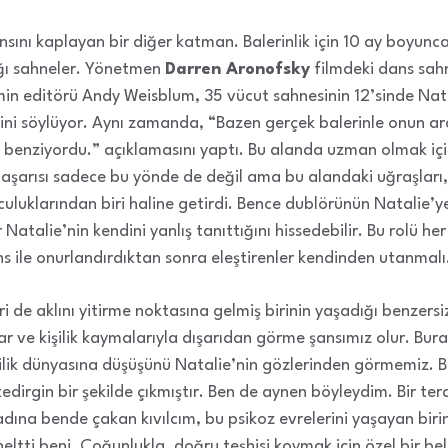
ansını kaplayan bir diğer katman. Balerinlik için 10 ay boyunc
ğı sahneler. Yönetmen
Darren Aronofsky
filmdeki dans sah
lmin editörü Andy Weisblum, 35 vücut sahnesinin 12’sinde Nata
ğini söylüyor. Aynı zamanda, “Bazen gerçek balerinle onun ar
 benziyordu.” açıklamasını yaptı. Bu alanda uzman olmak içi
e başarısı sadece bu yönde de değil ama bu alandaki uğraşlar
uluklarından biri haline getirdi. Bence dublörünün Natalie’ye
r Natalie’nin kendini yanlış tanıttığını hissedebilir. Bu rolü he
ns ile onurlandırdıktan sonra eleştirenler kendinden utanmalı
iri de aklını yitirme noktasına gelmiş birinin yaşadığı benzersi
 ve kişilik kaymalarıyla dışarıdan görme şansımız olur. Bura
lilik dünyasına düşüşünü Natalie’nin gözlerinden görmemiz. B
dirgin bir şekilde çıkmıştır. Ben de aynen böyleydim. Bir te
dına bende çakan kıvılcım, bu psikoz evrelerini yaşayan biri
ltti beni. Çoğunlukla, doğru teşhisi koymak için özel bir bel