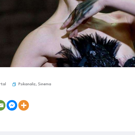
Psikanaliz
,
Sinema
rtal