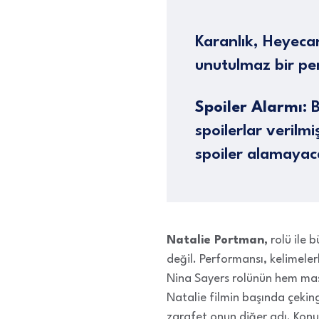
Karanlık, Heyecan
unutulmaz bir p
Spoiler Alarmı:
B
spoilerlar verilm
spoiler alamayac
Natalie Portman,
rolü ile 
değil. Performansı, kelimel
Nina Sayers rolünün hem mas
Natalie filmin başında çeking
zarafet onun diğer adı. Konu