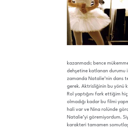
kazanmadı; bence mükemmel gö
dehşetine katlanan durumu il
zamanda Natalie’nin dans te
gerek. Aktrisliğinin bu yönü
Rol yaptığını fark ettiğim h
olmadığı kadar bu filmi yapm
hali var ve Nina rolünde gör
Natalie’yi göremiyordum. Si
karakteri tamamen somutlaşt