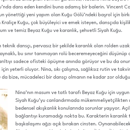
u’nda dans eden kendini buna adamış bir balerin. Vincent Ca
n yönettiği yeni yapım olan Kuğu Gölü’ndeki başrol için birka
Kraliçe Kuğu, çok büyüleyici ve emek isteyen, dansçıda kişil
asum ve temiz Beyaz Kuğu ve karanlık, şehvetli Siyah Kuğu.
 teknik dansçı, pervasız bir şekilde karanlık olan rolden uza
kaynaklı, bu sınır tanımayan rolü beceremeyeceğini düşünüp 
arıltıyı sadece ofisteki öpüşme anında görüyor ve bu da onun
için yeterli oluyor. Nina, sıkı çalışma, sağlıksız rutin ve tak
Bu da bize, mücadeleci bir dansçı olmanın ne kadar zor olduğu
Nina’nın masum ve tatlı tarafı Beyaz Kuğu için uygu
Siyah Kuğu’yu canlandırmada mükemmeliyetçilikten 
bedensel akışkanlık konularında sorunlar yaşıyor. Açıl
bağlantıyı kuramadığı nokta bu. Karakterin karanlık
başkalaşımı ağzı açık bırakan cinsten. Oynanabilecek 