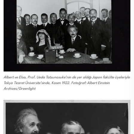
Albert ve Elsa, Prof. Ueda Tatsunosuke’nin de yer aldığı Japon fakülte üyeleriyle
Tokyo Ticaret Üniversite’sinde, Kasım 1922. Fotoğraf: Albert Einstein
Archives/Greenlight