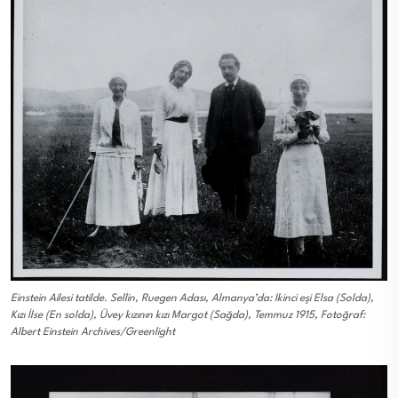
Einstein Ailesi tatilde. Sellin, Ruegen Adası, Almanya’da: Ikinci eşi Elsa (Solda),
Kızı İlse (En solda), Üvey kızının kızı Margot (Sağda), Temmuz 1915, Fotoğraf:
Albert Einstein Archives/Greenlight