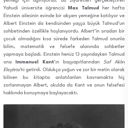
yemeği için ağırlıyordu. Bu ziyaretleri gerçekleştiren
Yahudi üniversite öğrencisi
Max Talmud
her hafta
Einstein ailesinin evinde bir akşam yemeğine katılıyor ve
Albert Einstein da kendisinden yaşça büyük Talmud’un
sohbetinden özellikle hoşlanıyordu. Albert’in sıradan bir
çocuk olmadığını kısa sürede farkeden Talmud onunla
bilim, matematik ve felsefe alanında sohbetler
yapmaya başladı. Einstein henüz 13 yaşındayken Talmud
ona
Immanuel Kant
’ın başyapıtlarından
Saf Aklın
Eleştirisi’
ni getirdi. Oldukça yoğun ve zor bir metin olarak
bilinen bu kitapta anlatılanları kavramakta hiç
zorlanmayan Albert, okulda da Kant ve onun felsefesi
hakkında konuşmaya başlayacaktı.