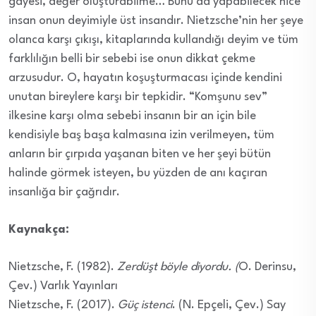
gayesi, değer oluşturabilme… Bunu da yapabilecek nice
insan onun deyimiyle üst insandır. Nietzsche’nin her şeye
olanca karşı çıkışı, kitaplarında kullandığı deyim ve tüm
farklılığın belli bir sebebi ise onun dikkat çekme
arzusudur. O, hayatın koşuşturmacası içinde kendini
unutan bireylere karşı bir tepkidir. “Komşunu sev”
ilkesine karşı olma sebebi insanın bir an için bile
kendisiyle baş başa kalmasına izin verilmeyen, tüm
anların bir çırpıda yaşanan biten ve her şeyi bütün
halinde görmek isteyen, bu yüzden de anı kaçıran
insanlığa bir çağrıdır.
Kaynakça:
Nietzsche, F. (1982).
Zerdüşt böyle diyordu. (
O. Derinsu,
Çev.) Varlık Yayınları
Nietzsche, F. (2017).
Güç istenci
. (N. Epçeli, Çev.) Say