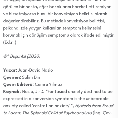
görülen bir hasta, eğer bacaklarını hareket ettiremiyor
ve hissetmiyorsa bunu bir konveksiyon belirtisi olarak
değerlendirebiliriz. Bu metinde konveksiyon belirtisi,
psikanalizde yaygın kullanılan semptom kelimesini
korumak için dönüşüm semptomu olarak ifade edilmiştir.
(Ed.n.)
©® Düşünbil (2020)
Yazar:
Juan-David Nasio
Çeviren:
Salim Dın
Çeviri Editörü:
Cemre Yılmaz
Kaynak:
Nasio, J.-D. “Fantasied anxiety destined to be
expressed in a conversion symptom is the unbearable
anxiety called ‘castration anxiety’”,
Hysteria from Freud
to Lacan: The Splendid Child of Psychoanalysis
(İng. Çev.