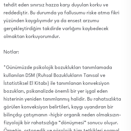
tehdit eden sınırsız hazza karşı duyulan korku ve
reddediştir. Bu durumda ya fallusumu riske atma fikri
yüzünden kaygılıyımdır ya da ensest arzumu
gerçekleştirdiğim takdirde varlığımı kaybedecek
olmaktan korkuyorumdur.
Notlar:
*Günümüzde psikolojik bozuklukları tanımlamada
kullanılan DSM (Ruhsal Bozuklukların Tanısal ve
İstatistiksel El Kitabı) ile tanımlanan konveksiyon
bozukları, psikanalizde önemli bir yer işgal eden
histerinin yeniden tanımlanmış halidir. Bu rahatsızlıkta
görülen konveksiyon belirtileri, kaygı uyandıran bir
bilinçdışı çatışmanın -hiçbir organik neden olmaksızın-
fizyolojik bir rahatsızlığa “dönüşmesi” sonucu oluşur.
Örneğin, ortopedik ve nörolojik tüm tetkikleri normal