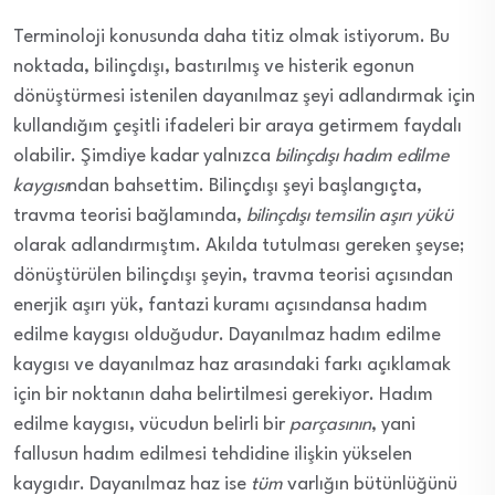
Terminoloji konusunda daha titiz olmak istiyorum. Bu
noktada, bilinçdışı, bastırılmış ve histerik egonun
dönüştürmesi istenilen dayanılmaz şeyi adlandırmak için
kullandığım çeşitli ifadeleri bir araya getirmem faydalı
olabilir. Şimdiye kadar yalnızca
bilin
ç
dışı hadım edilme
kaygısı
ndan bahsettim. Bilinçdışı şeyi başlangıçta,
travma teorisi bağlamında,
bilin
ç
dışı temsilin aşırı yükü
olarak adlandırmıştım. Akılda tutulması gereken şeyse;
dönüştürülen bilinçdışı şeyin, travma teorisi açısından
enerjik aşırı yük, fantazi kuramı açısındansa hadım
edilme kaygısı olduğudur. Dayanılmaz hadım edilme
kaygısı ve dayanılmaz haz arasındaki farkı açıklamak
için bir noktanın daha belirtilmesi gerekiyor. Hadım
edilme kaygısı, vücudun belirli bir
par
ç
asının
, yani
fallusun hadım edilmesi tehdidine ilişkin yükselen
kaygıdır. Dayanılmaz haz ise
tüm
varlığın bütünlüğünü