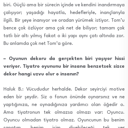
biri. Güçlü ama bir sürecin içinde ve kendini inandırmaya
çalışıyor; yaşadığı hayatla, hedefleriyle, inançlarıyla
ilgili. Bir şeye inanıyor ve oradan yürümek istiyor. Tom’u
bence çok özlüyor ama çok net de biliyor; tamam çok
tatlı bir altı yılmış fakat o iki yapı aynı çatı altında zor.
Bu anlamda çok net Tom’a göre.
– Oyunun dekoru da gerçekten biri yaşıyor hissi
veriyor. Tiyatro oyununu bir insana benzetsek sizce
dekor hangi uzvu olur o insanın?
Haluk B.: Vücududur herhalde. Dekor seyirciyi motive
eden bir şeydir. Siz o fonun önünde oynarsınız ve ne
yaptığınıza, ne oynadığınıza yardımcı olan öğedir o.
Ama tiyatronun tek olmazsa olmazı var: Oyuncu.
Oyuncu olmadan tiyatro olmaz. Oyuncunun bu benim
sanatım, benim işim diyebileceği tek yer