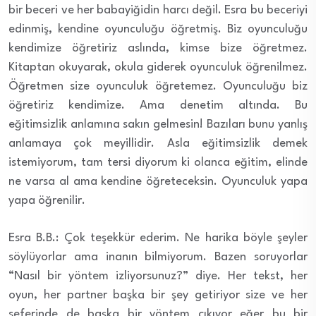
bir beceri ve her babayiğidin harcı değil. Esra bu beceriyi
edinmiş, kendine oyunculuğu öğretmiş. Biz oyunculuğu
kendimize öğretiriz aslında, kimse bize öğretmez.
Kitaptan okuyarak, okula giderek oyunculuk öğrenilmez.
Öğretmen size oyunculuk öğretemez. Oyunculuğu biz
öğretiriz kendimize. Ama denetim altında. Bu
eğitimsizlik anlamına sakın gelmesin! Bazıları bunu yanlış
anlamaya çok meyillidir. Asla eğitimsizlik demek
istemiyorum, tam tersi diyorum ki olanca eğitim, elinde
ne varsa al ama kendine öğreteceksin. Oyunculuk yapa
yapa öğrenilir.
Esra B.B.: Çok teşekkür ederim. Ne harika böyle şeyler
söylüyorlar ama inanın bilmiyorum. Bazen soruyorlar
“Nasıl bir yöntem izliyorsunuz?” diye. Her tekst, her
oyun, her partner başka bir şey getiriyor size ve her
seferinde de başka bir yöntem çıkıyor eğer bu bir