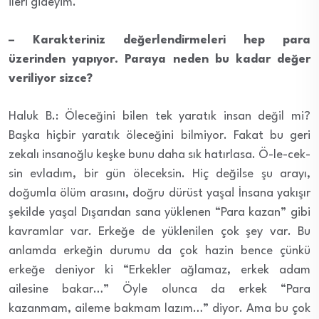
ileri gideyim.
– Karakteriniz değerlendirmeleri hep para
üzerinden yapıyor. Paraya neden bu kadar değer
veriliyor sizce?
Haluk B.: Öleceğini bilen tek yaratık insan değil mi?
Başka hiçbir yaratık öleceğini bilmiyor. Fakat bu geri
zekalı insanoğlu keşke bunu daha sık hatırlasa. Ö-le-cek-
sin evladım, bir gün öleceksin. Hiç değilse şu arayı,
doğumla ölüm arasını, doğru dürüst yaşa! İnsana yakışır
şekilde yaşa! Dışarıdan sana yüklenen “Para kazan” gibi
kavramlar var. Erkeğe de yüklenilen çok şey var. Bu
anlamda erkeğin durumu da çok hazin bence çünkü
erkeğe deniyor ki “Erkekler ağlamaz, erkek adam
ailesine bakar…” Öyle olunca da erkek “Para
kazanmam, aileme bakmam lazım…” diyor. Ama bu çok