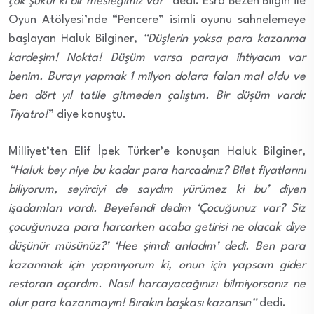
çok şükür ki bir mesleğimiz var”
dedi. Esra Bezen Bilgin ile
Oyun Atölyesi’nde “Pencere” isimli oyunu sahnelemeye
başlayan Haluk Bilginer,
“Düşlerin yoksa para kazanma
kardeşim! Nokta! Düşüm varsa paraya ihtiyacım var
benim. Burayı yapmak 1 milyon dolara falan mal oldu ve
ben dört yıl tatile gitmeden çalıştım. Bir düşüm vardı:
Tiyatro!
” diye konuştu.
Milliyet’ten Elif İpek Türker’e konuşan Haluk Bilginer,
“Haluk bey niye bu kadar para harcadınız? Bilet fiyatlarını
biliyorum, seyirciyi de saydım yürümez ki bu’ diyen
işadamları vardı. Beyefendi dedim ‘Çocuğunuz var? Siz
çocuğunuza para harcarken acaba getirisi ne olacak diye
düşünür müsünüz?’ ‘Hee şimdi anladım’ dedi. Ben para
kazanmak için yapmıyorum ki, onun için yapsam gider
restoran açardım. Nasıl harcayacağınızı bilmiyorsanız ne
olur para kazanmayın! Bırakın başkası kazansın”
dedi.