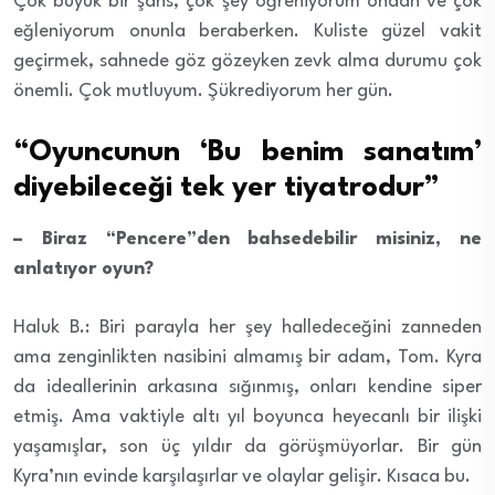
Çok büyük bir şans, çok şey öğreniyorum ondan ve çok
eğleniyorum onunla beraberken. Kuliste güzel vakit
geçirmek, sahnede göz gözeyken zevk alma durumu çok
önemli. Çok mutluyum. Şükrediyorum her gün.
“Oyuncunun ‘Bu benim sanatım’
diyebileceği tek yer tiyatrodur”
– Biraz “Pencere”den bahsedebilir misiniz, ne
anlatıyor oyun?
Haluk B.: Biri parayla her şey halledeceğini zanneden
ama zenginlikten nasibini almamış bir adam, Tom. Kyra
da ideallerinin arkasına sığınmış, onları kendine siper
etmiş. Ama vaktiyle altı yıl boyunca heyecanlı bir ilişki
yaşamışlar, son üç yıldır da görüşmüyorlar. Bir gün
Kyra’nın evinde karşılaşırlar ve olaylar gelişir. Kısaca bu.