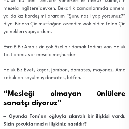
Haluk B.: Ben tencere yemeklerine merak salmıştım
mesela İngiltere’deyken. Bekarlık zamanlarımda annemi
ya da kız kardeşimi arardım “Şunu nasıl yapıyorsunuz?”
diye. Bir ara Çin mutfağına özendim wok aldım falan Çin
yemekleri yapıyordum.
Esra B.B.: Ama sizin çok özel bir damak tadınız var. Haluk
tostlarımız var mesela meşhurdur.
Haluk B.: Evet, kaşar, jambon, domates, mayonez. Ama
kabukları soyulmuş domates, lütfen. –
“Mesleği olmayan ünlülere
sanatçı diyoruz”
– Oyunda Tom’un oğluyla sıkıntılı bir ilişkisi vardı.
Sizin çocuklarınızla ilişkiniz nasıldır?