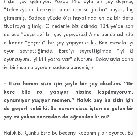
hiçbir şey gelmiyor. Yüzde 14’ü öyle bir şey duymuş
“Televizyona benziyor ama canlısı galiba” diyor, hiç
gitmemiş. Sadece yüzde 6’sı hayatında en az bir defa
tiyatroya gitmiş. O nedenle biz aslında Türkiye’de son
derece “geçersiz” bir şey yapıyoruz! Ama bence aslında
o kadar “geçerli” bir şey yapıyoruz ki. Ben mesela iyi
oyun seyrettiğimde, Esra’yı seyrettiğimde “İyi ki
oyuncuyum, iyi ki tiyatro var” diyorum. Dolayısıyla daha
iyi bir insan oluyorum sadece bunun için.
– Esra hanım sizin için şöyle bir şey okudum: “Bir
kere bile rol yapıyor hissine kapılmıyorum,
oynamıyor yaşıyor resmen.” Haluk bey bu sizin için
de geçerli tabii ki. Bu durum sizce içten de gelen bir
şey mi yoksa sonradan da öğrenilebilir mi?
Haluk B.: Çünkü Esra bu beceriyi kazanmış bir oyuncu. Bu