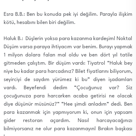
Esra B.B.: Ben bu konuda pek iyi değilim. Parayla ilişkim
kötü, hesabını bilen biri değilim.
Haluk B.: Düşlerin yoksa para kazanma kardeşim! Nokta!
Düşüm varsa paraya ihtiyacım var benim. Burayı yapmak
1 milyon dolara falan mal oldu ve ben dört yıl tatile
gitmeden çalıştım. Bir düşüm vardı: Tiyatro! “Haluk bey
niye bu kadar para harcadınız? Bilet fiyatlarını biliyorum,
seyirciyi de saydım yürümez ki bu” diyen işadamları
vardı. Beyefendi dedim “Çocuğunuz var? Siz
çocuğunuza para harcarken acaba getirisi ne olacak
diye düşünür müsünüz?” “Hee şimdi anladım” dedi. Ben
para kazanmak için yapmıyorum ki, onun için yapsam
gider restoran açardım. Nasıl harcayacağınızı
bilmiyorsanız ne olur para kazanmayın! Bırakın başkası