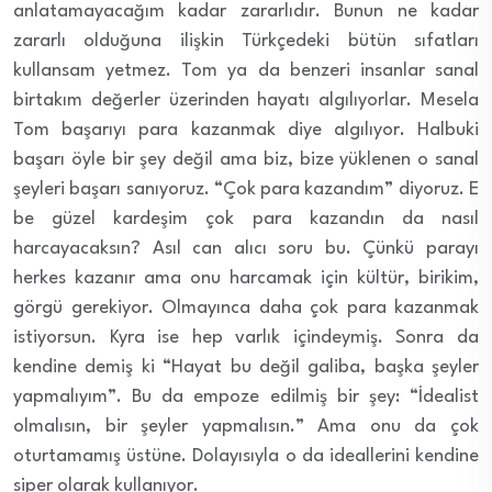
anlatamayacağım kadar zararlıdır. Bunun ne kadar
zararlı olduğuna ilişkin Türkçedeki bütün sıfatları
kullansam yetmez. Tom ya da benzeri insanlar sanal
birtakım değerler üzerinden hayatı algılıyorlar. Mesela
Tom başarıyı para kazanmak diye algılıyor. Halbuki
başarı öyle bir şey değil ama biz, bize yüklenen o sanal
şeyleri başarı sanıyoruz. “Çok para kazandım” diyoruz. E
be güzel kardeşim çok para kazandın da nasıl
harcayacaksın? Asıl can alıcı soru bu. Çünkü parayı
herkes kazanır ama onu harcamak için kültür, birikim,
görgü gerekiyor. Olmayınca daha çok para kazanmak
istiyorsun. Kyra ise hep varlık içindeymiş. Sonra da
kendine demiş ki “Hayat bu değil galiba, başka şeyler
yapmalıyım”. Bu da empoze edilmiş bir şey: “İdealist
olmalısın, bir şeyler yapmalısın.” Ama onu da çok
oturtamamış üstüne. Dolayısıyla o da ideallerini kendine
siper olarak kullanıyor.