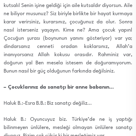
kutsalı! Senin işine geldiği için aile kutsaldır diyorsun. Aile
ne biliyor musunuz? Siz biriyle birlikte bir hayat kurmaya
karar verirsiniz, kurarsınız, çocuğunuz da olur. Sonra
nasıl isterseniz yaşayın. Kime ne? Ama çocuk yapın!
Çocuğun şurası (boynunun yanını gösteriyor) var ya;
dindarsanız cenneti oradan koklarsınız, Allah’a
inanıyorsanız Allah kokusu orasıdır. Rahminiz var,
doğurun ya! Ben mesela istesem de doğuramıyorum.
Bunun nasıl bir güç olduğunun farkında değilsiniz.
– Çocuklarınız da sanatçı bir anne babanın…
Haluk B.:-Esra B.B.: Biz sanatçı değiliz…
Haluk B.: Oyuncuyuz biz. Türkiye’de ne iş yaptığı
bilinmeyen ünlülere, mesleği olmayan ünlülere sanatçı
diyoruz. Bizim çok şükür ki bir mesleğimiz var.