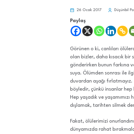
26 Ocak 2017
Düşünbil Po
Paylaş
Görünen o ki, canlıları ölü
olan bizler, daha kısacık bir 
gönderirken bunun farkına var
suya. Ölümden sonrası ile ilgi
duvardan aşağı fırlatmayız. 
böyledir, çünkü insanlar hep
Hep yaşadık ve yaşamımızı he
dışlamak, tarihten silmek de
Fakat, ölülerimizi onurlandır
dünyamızda rahat bırakmaların