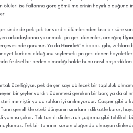
n ölüleri ise fallarına göre gömülmelerinin hayırlı olduğuna i
er.
içerisinde de pek çok tür vardır: ölümlerinden kısa bir süre s
en arkadaşlarına yakınmak için geri dönenler, örneğin;
İlya
çerçevesinde görünür. Ya da
Hamlet
‘in babası gibi, zırhlara
nayet kurbanı olduğunu söylemek için geri dönen hayaletler. 
ada fiziksel bir beden olmadığı halde bunu nasıl başardıkları 
rtak özelliğiyse, pek de şen sayılabilecek bir topluluk olma
eyen bir şeyler vardır: ödenmesi gereken bir borç ya da alın
terilmemiştir ya da ruhları iyi anılmıyordur. Casper gibi ark
, Tanrı genellikle öteki dünyanın sınırlarını dikkatle korur, ha
i yanına çeker. Tek tanrılı dinler, ruh çağırma gibi tehlikeli bü
 onaylamaz. Tek bir tanrının sorumluluğunda olmayan dinlerde i