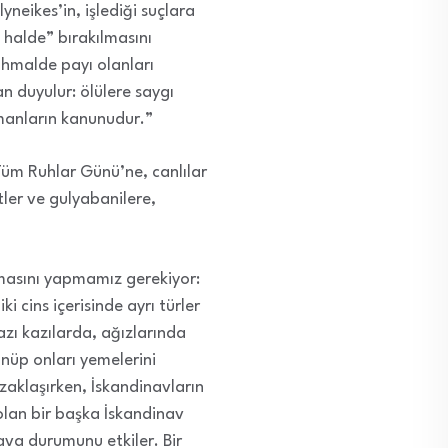
yneikes’in, işlediği suçlara
 halde” bırakılmasını
 ihmalde payı olanları
n duyulur: ölülere saygı
amanların kanunudur.”
Tüm Ruhlar Günü’ne, canlılar
tler ve gulyabanilere,
rmasını yapmamız gerekiyor:
ki cins içerisinde ayrı türler
azı kazılarda, ağızlarında
nüp onları yemelerini
zaklaşırken, İskandinavların
olan bir başka İskandinav
ava durumunu etkiler. Bir