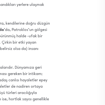
nandıkları yerlere ulaşmak
onra, kendilerine doğru düzgün
da
‘da, Patroklos’un gölgesi
 bürünmüş halde -ufak bir
Çirkin bir etki yayan
belirsiz olsa da) insanı
malarıdır. Dünyamıza geri
ması gereken bir intikam;
adaş canlısı hayaletler epey
yaletler de nadiren ortaya
yü türleri aracılığıyla
se, hortlak sayısı genellikle