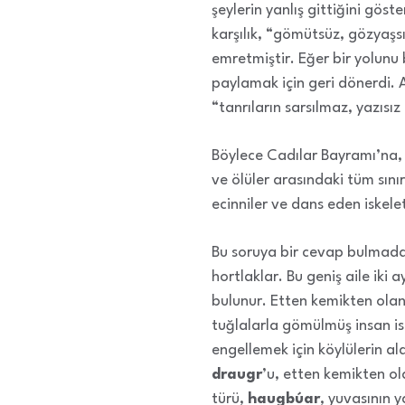
şeylerin yanlış gittiğini göst
karşılık, “gömütsüz, gözyaşsı
emretmiştir. Eğer bir yolunu 
paylamak için geri dönerdi. A
“tanrıların sarsılmaz, yazıs
Böylece Cadılar Bayramı’na, 
ve ölüler arasındaki tüm sını
ecinniler ve dans eden iskele
Bu soruya bir cevap bulmadan
hortlaklar. Bu geniş aile iki a
bulunur. Etten kemikten olanl
tuğlalarla gömülmüş insan is
engellemek için köylülerin a
draugr
’u, etten kemikten ol
türü,
haugbúar
, yuvasının 