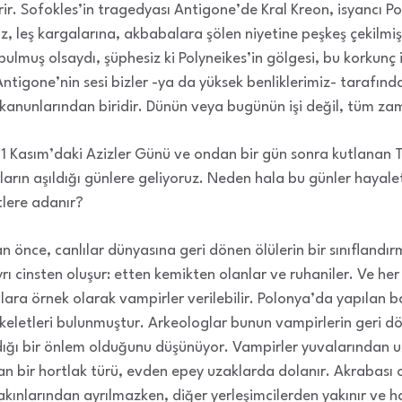
erir. Sofokles’in tragedyası Antigone’de Kral Kreon, isyancı Pol
z, leş kargalarına, akbabalara şölen niyetine peşkeş çekilmiş
bulmuş olsaydı, şüphesiz ki Polyneikes’in gölgesi, bu korkunç
ntigone’nin sesi bizler -ya da yüksek benliklerimiz- tarafında
ız kanunlarından biridir. Dünün veya bugünün işi değil, tüm z
1 Kasım’daki Azizler Günü ve ondan bir gün sonra kutlanan 
rların aşıldığı günlere geliyoruz. Neden hala bu günler hayale
tlere adanır?
 önce, canlılar dünyasına geri dönen ölülerin bir sınıflandı
yrı cinsten oluşur: etten kemikten olanlar ve ruhaniler. Ve her i
ara örnek olarak vampirler verilebilir. Polonya’da yapılan b
keletleri bulunmuştur. Arkeologlar bunun vampirlerin geri dö
ldığı bir önlem olduğunu düşünüyor. Vampirler yuvalarından u
an bir hortlak türü, evden epey uzaklarda dolanır. Akrabası 
yakınlarından ayrılmazken, diğer yerleşimcilerden yakınır ve h