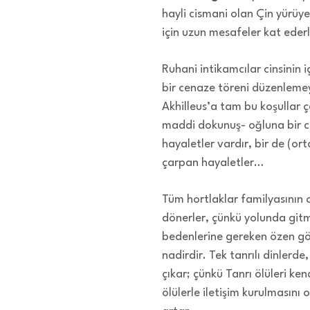
hayli cismani olan Çin yürüye
için uzun mesafeler kat ederl
Ruhani intikamcılar cinsinin 
bir cenaze töreni düzenlemey
Akhilleus’a tam bu koşullar 
maddi dokunuş- oğluna bir ci
hayaletler vardır, bir de (ort
çarpan hayaletler…
Tüm hortlaklar familyasının o
dönerler, çünkü yolunda gitm
bedenlerine gereken özen gös
nadirdir. Tek tanrılı dinlerde
çıkar; çünkü Tanrı ölüleri kend
ölülerle iletişim kurulmasını