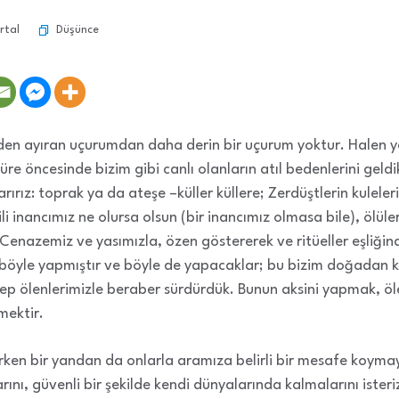
Düşünce
rtal
lerden ayıran uçurumdan daha derin bir uçurum yoktur. Hale
süre öncesinde bizim gibi canlı olanların atıl bedenlerini geldi
ırız: toprak ya da ateşe –küller küllere; Zerdüştlerin kulel
li inancımız ne olursa olsun (bir inancımız olmasa bile), ölüler
Cenazemiz ve yasımızla, özen göstererek ve ritüeller eşliğin
 böyle yapmıştır ve böyle de yapacaklar; bu bizim doğadan kü
p ölenlerimizle beraber sürdürdük. Bunun aksini yapmak, öl
mektir.
ırken bir yandan da onlarla aramıza belirli bir mesafe koymaya
ı, güvenli bir şekilde kendi dünyalarında kalmalarını isteriz