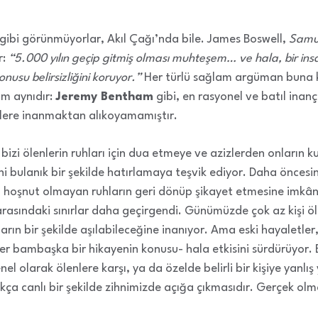
 gibi görünmüyorlar, Akıl Çağı’nda bile. James Boswell,
Samu
r:
“5.000 yılın geçip gitmiş olması muhteşem… ve hala, bir i
nusu belirsizliğini koruyor.”
Her türlü sağlam argüman buna k
um aynıdır:
Jeremy Bentham
gibi, en rasyonel ve batıl inançl
etlere inanmaktan alıkoyamamıştır.
bizi ölenlerin ruhları için dua etmeye ve azizlerden onların k
i bulanık bir şekilde hatırlamaya teşvik ediyor. Daha öncesin
 hoşnut olmayan ruhların geri dönüp şikayet etmesine imkân 
arasındaki sınırlar daha geçirgendi. Günümüzde çok az kişi ölül
arın bir şekilde aşılabileceğine inanıyor. Ama eski hayaletler
iler bambaşka bir hikayenin konusu- hala etkisini sürdürüyor.
enel olarak ölenlere karşı, ya da özelde belirli bir kişiye yan
dukça canlı bir şekilde zihnimizde açığa çıkmasıdır. Gerçek olm