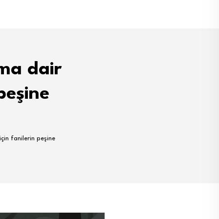
ma dair
peşine
in fanilerin peşine