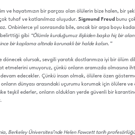
im ve hayatımızın bir parçası olan ölülerin bize halen, bir şek
 çok tuhaf ve katlanılmaz oluşudur.
Sigmund Freud
bunu çok 
 Onbinlerce yıl sonrasında bile, ancak bir arpa boyu kadar 
belirttiği gibi
“Ölümle kurduğumuz ilişkiden başka hiç bir alan
 ince bir kaplama altında korunaklı bir halde kalsın.”
 dönecek olursak, sevgili yaratık dostlarımıza iyi bir ölüm dil
hat etmelerini umuyoruz, çünkü onların aramızda olmasına iht
 devam edecekler. Çünkü insan olmak, ölülere özen gösterme
nların dünyası arasındaki uçurumu korumak için ölülere ve 
ehlike teşkil ederler, onların oldukları yerde güvenli bir karant
.
ia, Berkeley Üniversitesi’nde Helen Fawcett tarih profesörlüğü 