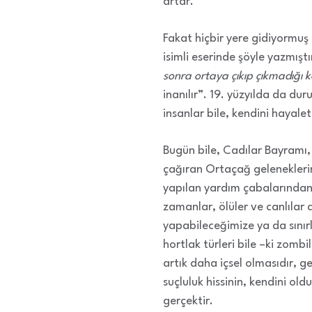
artar.
Fakat hiçbir yere gidiyormuş
isimli eserinde şöyle yazmıştı
sonra ortaya çıkıp çıkmadığı ko
inanılır”. 19. yüzyılda da dur
insanlar bile, kendini hayal
Bugün bile, Cadılar Bayramı, 
çağıran Ortaçağ geleneklerin
yapılan yardım çabalarından
zamanlar, ölüler ve canlılar 
yapabileceğimize ya da sınırl
hortlak türleri bile –ki zomb
artık daha içsel olmasıdır, g
suçluluk hissinin, kendini ol
gerçektir.