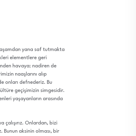
n yaşamdan yana saf tutmakta
kleri elementlere geri
erinden havaya; nadiren de
imizin naaşlarını alıp
de onları defnederiz. Bu
ltüre geçişimizin simgesidir.
enleri yaşayanların arasında
 çalışırız. Onlardan, bizi
. Bunun aksinin olması, bir