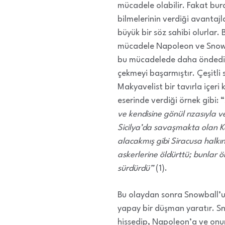
mücadele olabilir. Fakat bu
bilmelerinin verdiği avantaj
büyük bir söz sahibi olurlar
mücadele Napoleon ve Snowbal
bu mücadelede daha öndedir. 
çekmeyi başarmıştır. Çeşitli s
Makyavelist bir tavırla içeri
eserinde verdiği örnek gibi: “
ve kendisine gönül rızasıyla v
Sicilya’da savaşmakta olan Kar
alacakmış gibi Siracusa halkını
askerlerine öldürttü; bunlar öl
sürdürdü”
(1).
Bu olaydan sonra Snowball’u
yapay bir düşman yaratır. Sn
hissedip, Napoleon’a ve onu