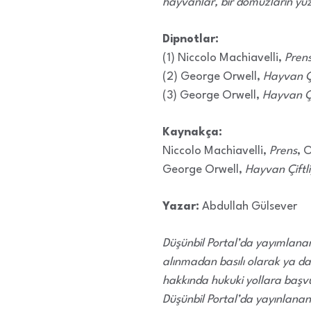
hayvanlar, bir domuzların yüzl
Dipnotlar:
(1) Niccolo Machiavelli,
Pren
(2) George Orwell,
Hayvan Çi
(3) George Orwell,
Hayvan Çi
Kaynakça:
Niccolo Machiavelli,
Prens
, 
George Orwell,
Hayvan Çiftli
Yazar:
Abdullah Gülsever
Düşünbil Portal’da yayımlanan,
alınmadan basılı olarak ya da
hakkında hukuki yollara başvu
Düşünbil Portal’da yayınlanan