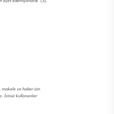
en ayırt edemiyorlardı”
(3).
i, makale ve haber izin
 İzinsiz kullananlar