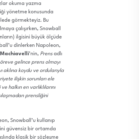
muzlar okuma yazma
tliği yönetme konusunda
elede görmekteyiz. Bu
lmaya çalışırken, Snowball
arın) ilgisini büyük ölçüde
owball’u dinlerken Napoleon,
 Machiavelli
’nin,
Prens
adlı
öreve gelince prens olmayı
yı aklına koydu ve ordularıyla
ete ilişkin sorunları ele
e halkın en varlıklılarını
rşılaşmadan prensliğini
on, Snowball’u kullanıp
ini güvensiz bir ortamda
lında klasik bir sözleşme