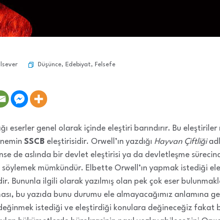
Düşünce
,
Edebiyat
,
Felsefe
lsever
ğı eserler genel olarak içinde eleştiri barındırır. Bu eleştirile
dönemin
SSCB
eleştirisidir. Orwell’ın yazdığı
Hayvan Çiftliği
adl
nse de aslında bir devlet eleştirisi ya da devletleşme sürec
unu söylemek mümkündür. Elbette Orwell’ın yapmak istediği el
dir. Bununla ilgili olarak yazılmış olan pek çok eser bulunma
ası, bu yazıda bunu durumu ele almayacağımız anlamına geliy
 değinmek istediği ve eleştirdiği konulara değineceğiz fakat