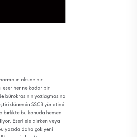
r normalin aksine bir
ı eser her ne kadar bir
inde bürokrasinin yozlaşmasına
eştiri dönemin SSCB yönetimi
kla birlikte bu konuda hemen
or. Eseri ele alırken veya
 bu yazıda daha çok yeni