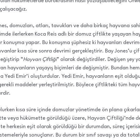
ulan hükümetlerde bürokrasinin nasıl yozlaşabileceğini Orwel
çalışacağız.
ones, domuzları, atları, tavukları ve daha birkaç hayvana sahip 
içimde ilerlerken Koca Reis adlı bir domuz çiftlikte yaşayan ha
ir konuşma yapar. Bu konuşma şüphesiz ki hayvanları devrime
vanlar kısa süre sonra devrimi gerçekleştirir. Bay Jones’u çif
eğiştirip “
Hayvan Çiftliği
” olarak değiştirdiler. Değişen şey ya
yan hayvanların yaşayış biçimleri de değişmiştir. Bundan he
rla Yedi Emir’i oluşturdular. Yedi Emir, hayvanların eşit oldu
rekli maddeler yerleştirilmiştir. Böylece çiftlikteki tüm hayv
rdir.
ulurken kısa süre içinde domuzlar yönetimde ön plana çıkarlar
tte veya hükümette görüldüğü üzere, Hayvan Çiftiliği’nde de
e herkesin eşit olarak görüldüğü bir durumdan, süreç içerisin
stemeleriyle sonuçlanır. Bu durum bir sınıf savaşı ya da totali