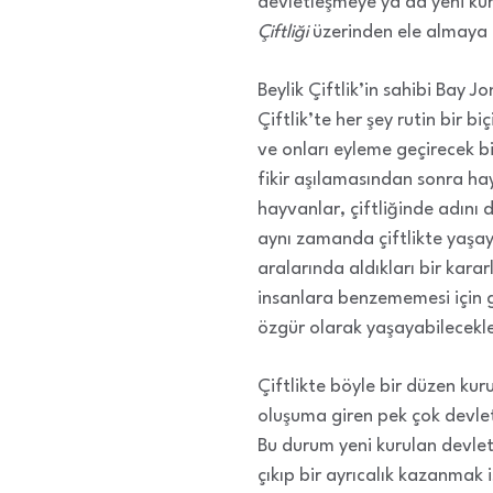
devletleşmeye ya da yeni kur
Çiftliği
üzerinden ele almaya 
Beylik Çiftlik’in sahibi Bay J
Çiftlik’te her şey rutin bir b
ve onları eyleme geçirecek b
fikir aşılamasından sonra hay
hayvanlar, çiftliğinde adını d
aynı zamanda çiftlikte yaşa
aralarında aldıkları bir kara
insanlara benzememesi için ge
özgür olarak yaşayabilecekle
Çiftlikte böyle bir düzen kur
oluşuma giren pek çok devle
Bu durum yeni kurulan devlett
çıkıp bir ayrıcalık kazanmak i