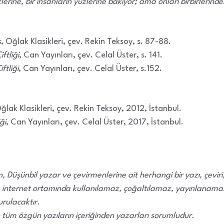
erine, bir insanların yüzlerine bakıyor; ama onları birbirlerind
s
, Oğlak Klasikleri, çev. Rekin Teksoy, s. 87-88.
ftliği
, Can Yayınları, çev. Celal Üster, s. 141.
ftliği
, Can Yayınları, çev. Celal Üster, s.152.
Oğlak Klasikleri, çev. Rekin Teksoy, 2012, İstanbul.
ği
, Can Yayınları, çev. Celal Üster, 2017, İstanbul.
 Düşünbil yazar ve çevirmenlerine ait herhangi bir yazı, çevir
 internet ortamında kullanılamaz, çoğaltılamaz, yayınlanamaz.
rulacaktır.
 tüm özgün yazıların içeriğinden yazarları sorumludur.