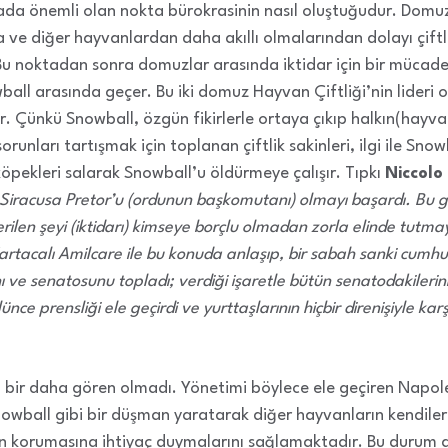
rada önemli olan nokta bürokrasinin nasıl oluştuğudur. Do
la ve diğer hayvanlardan daha akıllı olmalarından dolayı çif
. Bu noktadan sonra domuzlar arasında iktidar için bir mücad
l arasında geçer. Bu iki domuz Hayvan Çiftliği’nin lideri o
Çünkü Snowball, özgün fikirlerle ortaya çıkıp halkın(hayvanl
orunları tartışmak için toplanan çiftlik sakinleri, ilgi ile Sn
 köpekleri salarak Snowball’u öldürmeye çalışır. Tıpkı
Niccolo
Siracusa Pretor’u (ordunun başkomutanı) olmayı başardı. Bu g
erilen şeyi (iktidarı) kimseye borçlu olmadan zorla elinde tutma
tacalı Amilcare ile bu konuda anlaşıp, bir sabah sanki cumhuriy
 ve senatosunu topladı; verdiği işaretle bütün senatodakilerini v
ünce prensliği ele geçirdi ve yurttaşlarının hiçbir direnişiyle ka
 bir daha gören olmadı. Yönetimi böylece ele geçiren Napole
owball gibi bir düşman yaratarak diğer hayvanların kendiler
n korumasına ihtiyaç duymalarını sağlamaktadır. Bu durum as