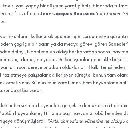
 bu tavır, yani yapay bir düşman yaratıp halkı bir arada tut
eci bir filozof olan
Jean-Jacques Rousseau
’nun
Toplum Sö
ur.
 ve imkânlarını kullanarak egemenliğini sürdürme ve garanti
odern çağ için bir basın ya da medya görevi gören Squealer’d
undan dolayı, Napoleon’un aldığı her karardan sonra, hayvanl
lmaması için konuşma yapar. Bu konuşmalar genellikle başarılı
vanların son derece unutkan olduklarıdır. Halkı temsil eden
tiraz etmeye çalışsalar da ilerleyen süreçte, bunun tam olara
k örnek verir. Bu durumun yaratılması hem hayvanların poli
öründe etkisi vardır.
en habersiz olan hayvanlar, gerçekte domuzların iktidarının 
 “bütün hayvanlar eşittir ama bazı hayvanlar öbürlerinden da
arı şeye dönüşmüşlerdi.
“Artık domuzların yüzlerine ne olduğu a