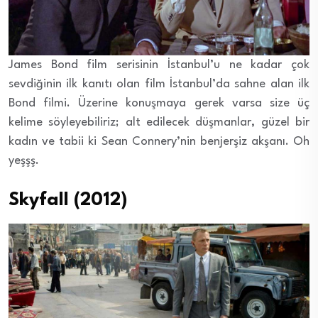
James Bond film serisinin İstanbul’u ne kadar çok
sevdiğinin ilk kanıtı olan film İstanbul’da sahne alan ilk
Bond filmi. Üzerine konuşmaya gerek varsa size üç
kelime söyleyebiliriz; alt edilecek düşmanlar, güzel bir
kadın ve tabii ki Sean Connery’nin benjerşiz akşanı. Oh
yeşşş.
Skyfall (2012)