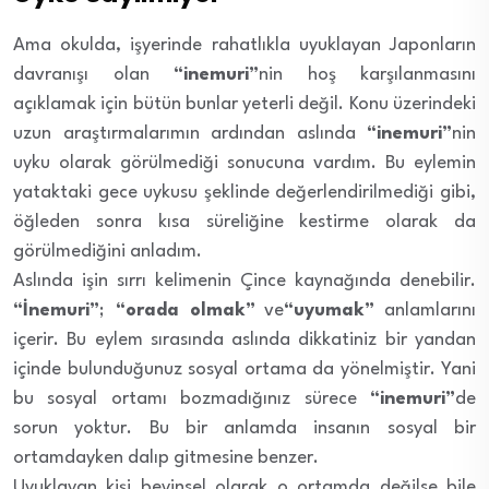
Ama okulda, işyerinde rahatlıkla uyuklayan Japonların
davranışı olan
“inemuri”
nin hoş karşılanmasını
açıklamak için bütün bunlar yeterli değil.
Konu üzerindeki
uzun araştırmalarımın ardından aslında
“inemuri”
nin
uyku olarak görülmediği sonucuna vardım. Bu eylemin
yataktaki gece uykusu şeklinde değerlendirilmediği gibi,
öğleden sonra kısa süreliğine kestirme olarak da
görülmediğini anladım.
Aslında işin sırrı kelimenin Çince kaynağında denebilir.
“İnemuri”
;
“orada olmak”
ve
“uyumak”
anlamlarını
içerir. Bu eylem sırasında aslında dikkatiniz bir yandan
içinde bulunduğunuz sosyal ortama da yönelmiştir.
Yani
bu sosyal ortamı bozmadığınız sürece
“inemuri”
de
sorun yoktur. Bu bir anlamda insanın sosyal bir
ortamdayken dalıp gitmesine benzer.
Uyuklayan kişi beyinsel olarak o ortamda değilse bile