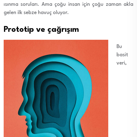
ısınma soruları. Ama çoğu insan için çoğu zaman akla
gelen ilk sebze havuç oluyor.
Prototip ve çağrışım
Bu
basit
veri,