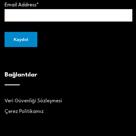
Email Address*
Bağlantılar
Veri Güvenliği Sözleşmesi
Çerez Politikamız