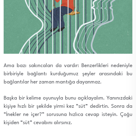
Ama bazı sakıncaları da vardır: Benzerlikleri nedeniyle
birbiriyle bağlantı kurduğumuz şeyler arasındaki bu
bağlantılar her zaman mantığa dayanmaz.
Başka bir kelime oyunuyla bunu açıklayalım. Yanınızdaki
kişiye hızlı bir şekilde yirmi kez “süt” dedirtin. Sonra da
“İnekler ne içer?” sorusuna hızlıca cevap isteyin. Çoğu
kişiden “süt” cevabını alırsınız.