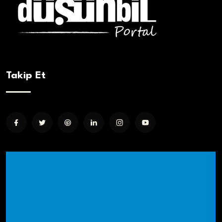
Takip Et