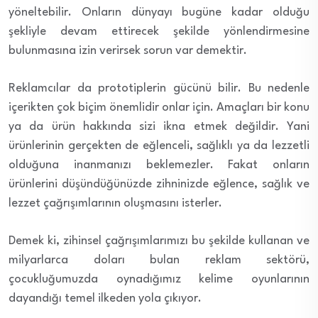
yöneltebilir. Onların dünyayı bugüne kadar olduğu
şekliyle devam ettirecek şekilde yönlendirmesine
bulunmasına izin verirsek sorun var demektir.
Reklamcılar da prototiplerin gücünü bilir. Bu nedenle
içerikten çok biçim önemlidir onlar için. Amaçları bir konu
ya da ürün hakkında sizi ikna etmek değildir. Yani
ürünlerinin gerçekten de eğlenceli, sağlıklı ya da lezzetli
olduğuna inanmanızı beklemezler. Fakat onların
ürünlerini düşündüğünüzde zihninizde eğlence, sağlık ve
lezzet çağrışımlarının oluşmasını isterler.
Demek ki, zihinsel çağrışımlarımızı bu şekilde kullanan ve
milyarlarca doları bulan reklam sektörü,
çocukluğumuzda oynadığımız kelime oyunlarının
dayandığı temel ilkeden yola çıkıyor.