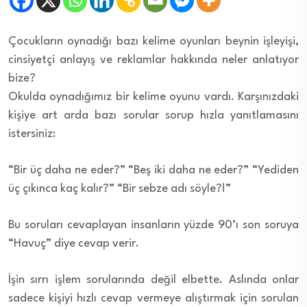
Çocukların oynadığı bazı kelime oyunları beynin işleyişi,
cinsiyetçi anlayış ve reklamlar hakkında neler anlatıyor
bize?
Okulda oynadığımız bir kelime oyunu vardı. Karşınızdaki
kişiye art arda bazı sorular sorup hızla yanıtlamasını
istersiniz:
“Bir üç daha ne eder?” “Beş iki daha ne eder?” “Yediden
üç çıkınca kaç kalır?” “Bir sebze adı söyle?!”
Bu soruları cevaplayan insanların yüzde 90’ı son soruya
“Havuç” diye cevap verir.
İşin sırrı işlem sorularında değil elbette. Aslında onlar
sadece kişiyi hızlı cevap vermeye alıştırmak için sorulan