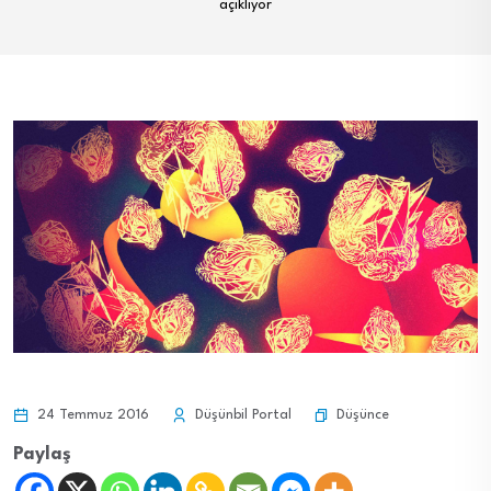
açıklıyor
Düşünce
24 Temmuz 2016
Düşünbil Portal
Paylaş