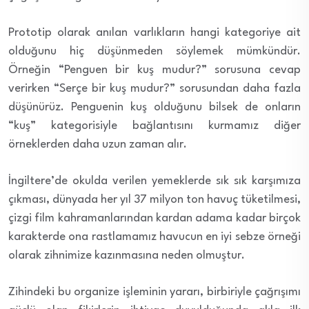
Prototip olarak anılan varlıkların hangi kategoriye ait
olduğunu hiç düşünmeden söylemek mümkündür.
Örneğin “Penguen bir kuş mudur?” sorusuna cevap
verirken “Serçe bir kuş mudur?” sorusundan daha fazla
düşünürüz. Penguenin kuş olduğunu bilsek de onların
“kuş” kategorisiyle bağlantısını kurmamız diğer
örneklerden daha uzun zaman alır.
İngiltere’de okulda verilen yemeklerde sık sık karşımıza
çıkması, dünyada her yıl 37 milyon ton havuç tüketilmesi,
çizgi film kahramanlarından kardan adama kadar birçok
karakterde ona rastlamamız havucun en iyi sebze örneği
olarak zihnimize kazınmasına neden olmuştur.
Zihindeki bu organize işleminin yararı, birbiriyle çağrışımı