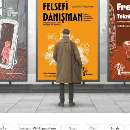
sefe
Ludwig Wittgenstein
Nazi
Okul
Tarih