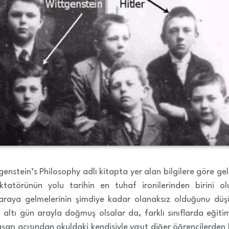
genstein’s Philosophy adlı kitapta yer alan bilgilere göre gel
ktatörünün yolu tarihin en tuhaf ironilerinden birini o
r araya gelmelerinin şimdiye kadar olanaksız olduğunu d
ca altı gün arayla doğmuş olsalar da, farklı sınıflarda eğiti
rı açısından okuldaki kendisiyle yaşıt diğer öğrencilerden bi