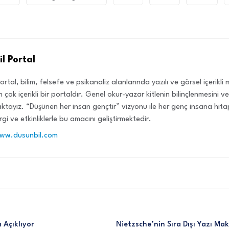
l Portal
ortal, bilim, felsefe ve psikanaliz alanlarında yazılı ve görsel içerikl
 çok içerikli bir portaldır. Genel okur-yazar kitlenin bilinçlenmesini 
tayız. “Düşünen her insan gençtir” vizyonu ile her genç insana hit
rgi ve etkinliklerle bu amacını geliştirmektedir.
www.dusunbil.com
ı Açıklıyor
Nietzsche’nin Sıra Dışı Yazı Ma