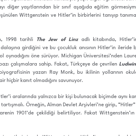
ı diğer yaşıtlarından bir sınıf aşağıda eğitim görmesiymi
şünülen Wittgenstein ve Hitler’in birbirlerini tanıyıp tanıma
h, 1998 tarihli
The Jew of Linz
adlı kitabında, Hitler
dalaşına girdiğini ve bu çocukluk anısının Hitler’in ileride 
 rol oynadığını öne sürüyor. Michigan Üniversitesi’nden Lau
azı çalışmalara sahip. Fakat, Türkçeye de çevrilen
Ludwin
biyografisinin yazarı Ray Monk, bu ikilinin yollarının oku
dair hiçbir kanıt olmadığını savunuyor.
tler’i aralarında yalnızca bir kişi bulunacak biçimde aynı k
tartışmalı. Örneğin, Alman Devlet Arşivleri’ne girip, “Hitle
karenin 1901’de çekildiği belirtiliyor. Fakat Wittgenstein’ı