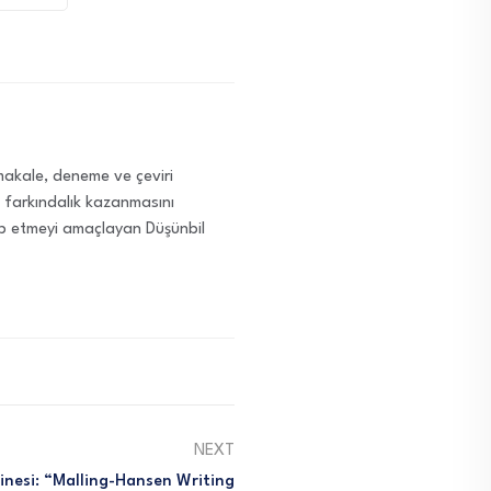
i makale, deneme ve çeviri
ve farkındalık kazanmasını
ap etmeyi amaçlayan Düşünbil
NEXT
kinesi: “Malling-Hansen Writing