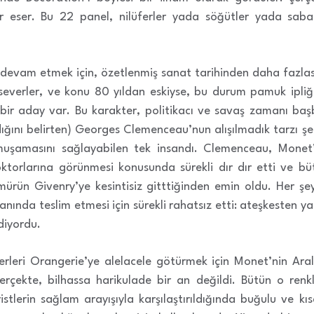
r eser. Bu 22 panel, nilüferler yada söğütler yada saba
a devam etmek için, özetlenmiş sanat tarihinden daha fazla
i severler, ve konu 80 yıldan eskiyse, bu durum pamuk ipliğ
in bir aday var. Bu karakter, politikacı ve savaş zamanı ba
adığını belirten) Georges Clemenceau’nun alışılmadık tarzı ş
uşamasını sağlayabilen tek insandı. Clemenceau, Monet’
ktorlarına görünmesi konusunda sürekli dır dır etti ve bü
ürün Givenry’ye kesintisiz gitttiğinden emin oldu. Her şe
ında teslim etmesi için sürekli rahatsız etti: ateşkesten ya
ediyordu.
erleri Orangerie’ye alelacele götürmek için Monet’nin Ara
çekte, bilhassa harikulade bir an değildi. Bütün o renkl
ristlerin sağlam arayışıyla karşılaştırıldığında buğulu ve 