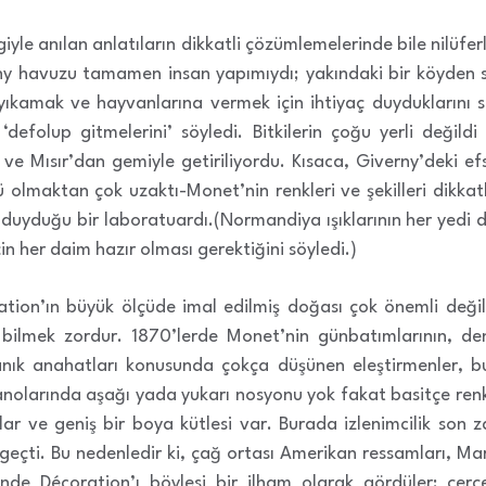
iyle anılan anlatıların dikkatli çözümlemelerinde bile nilüfer
rny havuzu tamamen insan yapımıydı; yakındaki bir köyden s
yıkamak ve hayvanlarına vermek için ihtiyaç duyduklarını
 ‘defolup gitmelerini’ söyledi. Bitkilerin çoğu yerli değild
ve Mısır’dan gemiyle getiriliyordu. Kısaca, Giverny’deki efs
ü olmaktan çok uzaktı-Monet’nin renkleri ve şekilleri dikkatl
uyduğu bir laboratuardı.(Normandiya ışıklarının her yedi d
in her daim hazır olması gerektiğini söyledi.)
ion’ın büyük ölçüde imal edilmiş doğası çok önemli değil
 bilmek zordur. 1870’lerde Monet’nin günbatımlarının, de
nık anahatları konusunda çokça düşünen eleştirmenler, bu
panolarında aşağı yada yukarı nosyonu yok fakat basitçe renk 
ışlar ve geniş bir boya kütlesi var. Burada izlenimcilik son z
geçti. Bu nedenledir ki, çağ ortası Amerikan ressamları, M
de Décoration’ı böylesi bir ilham olarak gördüler: çerç