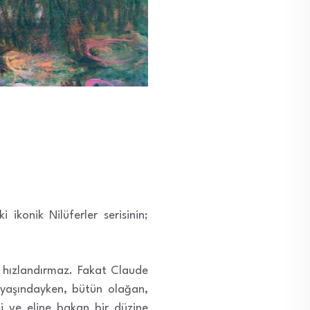
ikonik Nilüferler serisinin;
ını hızlandırmaz. Fakat Claude
3 yaşındayken, bütün olağan,
i ve eline bakan bir düzine