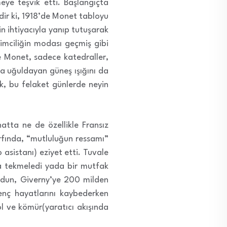
eye teşvik etti. Başlangıçta
edir ki, 1918’de Monet tabloyu
in ihtiyacıyla yanıp tutuşarak
imciliğin modası geçmiş gibi
e Monet, sadece katedraller,
da uğuldayan güneş ışığını da
k, bu felaket günlerde neyin
atta ne de özellikle Fransız
arfında, “mutluluğun ressamı”
 asistanı) eziyet etti. Tuvale
yla tekmeledi yada bir mutfak
erdun, Giverny’ye 200 milden
enç hayatlarını kaybederken
ol ve kömür(yaratıcı akışında
.