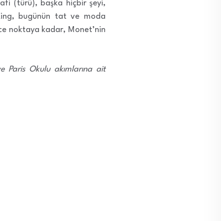
afi (türü), başka hiçbir şeyi,
, King, bugünün tat ve moda
yüce noktaya kadar, Monet’nin
ve Paris Okulu akımlarına ait