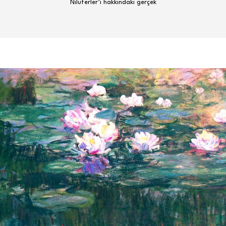
Nilüferler’i hakkındaki gerçek