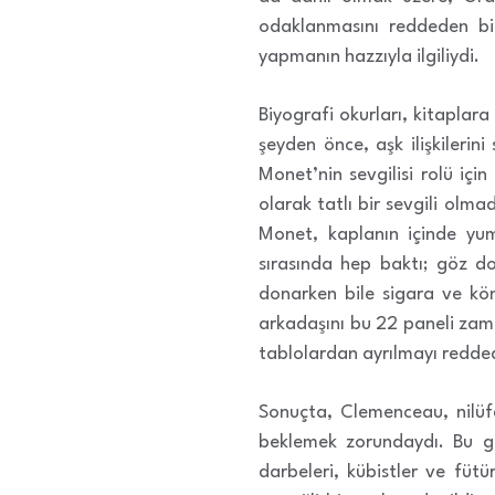
odaklanmasını reddeden bi
yapmanın hazzıyla ilgiliydi.
Biyografi okurları, kitaplar
şeyden önce, aşk ilişkilerin
Monet’nin sevgilisi rolü iç
olarak tatlı bir sevgili olm
Monet, kaplanın içinde yum
sırasında hep baktı; göz do
donarken bile sigara ve köm
arkadaşını bu 22 paneli zaman
tablolardan ayrılmayı redd
Sonuçta, Clemenceau, nilüf
beklemek zorundaydı. Bu ger
darbeleri, kübistler ve fütü