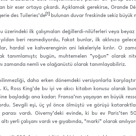
yan bir eser ortaya çıkardı. Açıklamak gerekirse, Grande Dé
[1]
gerie des Tuileries’de
bulunan duvar freskinde sekiz büyük n
üzerindeki ilk çalışmaları değillerdi-nilüferleri veya beyaz n
 yıldan beri resmediyordu, Fakat bunlar, ilk aklınıza gelec
, hardal ve kahverenginin ani lekeleriyle kırılır. O zam
rak tanımlamıştı; bugün, muhtemelen “yoğun” olarak nite
nı zamanda nemli ve olağanüstü olarak tanımlayabiliriz.
linmezliği, daha erken dönemdeki versiyonlarla karşılaştır
. Ki, Ross King’de bu iyi ve akıcı kitabın konusu olarak b
risine başladığı ana kadar; Fransa’nın yaşayan en büyük ressam
rdu. Sevgili eşi, üç yıl önce ölmüştü ve görüşü kataraktla
 parası vardı. Giverny’deki evinde, ki bu ev Paris’ten 5
altı yerli çalışanı vardı ve gıyabında, “marki” olarak anılıyo