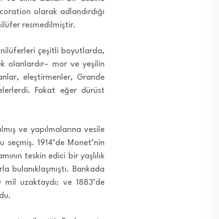
coration olarak adlandırdığı
ilüfer resmedilmiştir.
ilüferleri çeşitli boyutlarda,
ek olanlardır– mor ve yeşilin
anlar, eleştirmenler, Grande
lerlerdi. Fakat eğer dürüst
ılmış ve yapılmalarına vesile
unu seçmiş. 1914’de Monet’nin
ının teskin edici bir yaşlılık
rla bulanıklaşmıştı. Bankada
0 mil uzaktaydı; ve 1883’de
rdu.