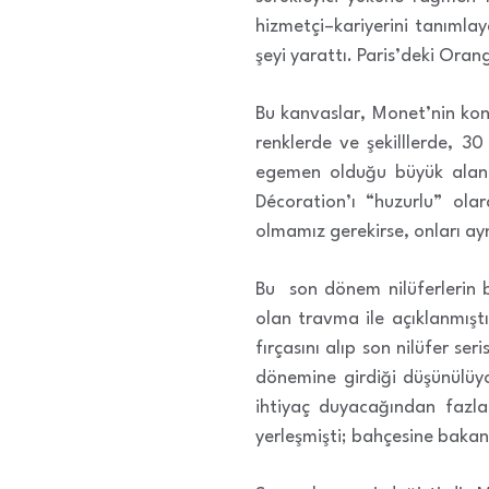
hizmetçi–kariyerini tanımla
şeyi yarattı. Paris’deki Oran
Bu kanvaslar, Monet’nin konu 
renklerde ve şekilllerde, 30
egemen olduğu büyük alanlar
Décoration’ı “huzurlu” ola
olmamız gerekirse, onları ay
Bu son dönem nilüferlerin bi
olan travma ile açıklanmıştı
fırçasını alıp son nilüfer se
dönemine girdiği düşünülüyo
ihtiyaç duyacağından fazla
yerleşmişti; bahçesine bakan 