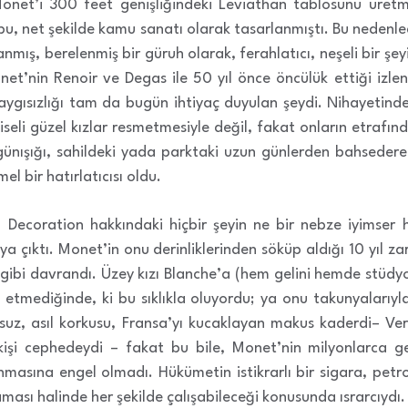
Monet’i 300 feet genişliğindeki Leviathan tablosunu üretm
 bu, net şekilde kamu sanatı olarak tasarlanmıştı. Bu nedenl
anmış, berelenmiş bir güruh olarak, ferahlatıcı, neşeli bir şey
et’nin Renoir ve Degas ile 50 yıl önce öncülük ettiği izlen
kaygısızlığı tam da bugün ihtiyaç duyulan şeydi. Nihayetind
iseli güzel kızlar resmetmesiyle değil, fakat onların etrafın
günışığı, sahildeki yada parktaki uzun günlerden bahsedere
 bir hatırlatıcısı oldu.
 Decoration hakkındaki hiçbir şeyin ne bir nebze iyimser h
 çıktı. Monet’in onu derinliklerinden söküp aldığı 10 yıl z
 gibi davrandı. Üzey kızı Blanche’a (hem gelini hemde stüdyo
n etmediğinde, ki bu sıklıkla oluyordu; ya onu takunyaları
kusuz, asıl korkusu, Fransa’yı kucaklayan makus kaderdi– V
 kişi cephedeydi – fakat bu bile, Monet’nin milyonlarca g
nmasına engel olmadı. Hükümetin istikrarlı bir sigara, petr
ması halinde her şekilde çalışabileceği konusunda ısrarcıydı