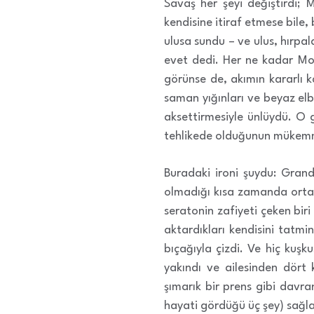
Savaş her şeyi değiştirdi; 
kendisine itiraf etmese bile,
ulusa sundu – ve ulus, hırpal
evet dedi. Her ne kadar Mon
görünse de, akımın kararlı 
saman yığınları ve beyaz elb
aksettirmesiyle ünlüydü. O 
tehlikede olduğunun mükemmel
Buradaki ironi şuydu: Grand
olmadığı kısa zamanda ortaya
seratonin zafiyeti çeken biri
aktardıkları kendisini tatmi
bıçağıyla çizdi. Ve hiç kuş
yakındı ve ailesinden dört
şımarık bir prens gibi davra
hayati gördüğü üç şey) sağla