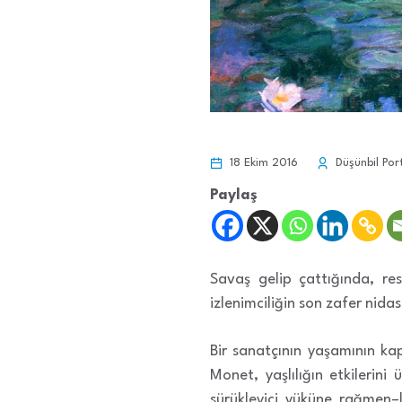
18 Ekim 2016
Düşünbil Por
Paylaş
Savaş gelip çattığında, res
izlenimciliğin son zafer nidas
Bir sanatçının yaşamının kapa
Monet, yaşlılığın etkilerin
sürükleyici yüküne rağmen–