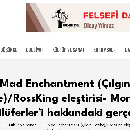
Düşünce
Edebiyat
Kültür ve Sanat
Kurumsal
Da
Mad Enchantment (Çılgı
)/RossKing eleştirisi- Mo
ilüferler’i hakkındaki gerç
Kültür ve Sanat
Mad Enchantment (Çılgın Cazibe)/RossKing eleşt