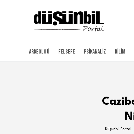
Arkeoloji
Felsefe
Psikanaliz
Bilim
Cazibe
N
Düşünbil Portal