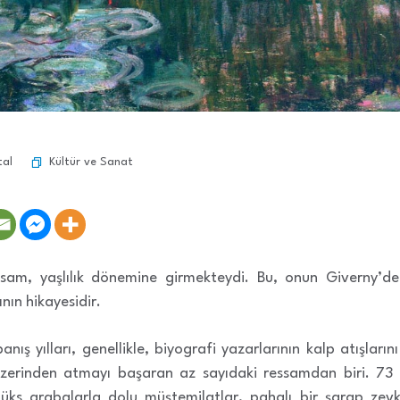
Kültür ve Sanat
tal
sam, yaşlılık dönemine girmekteydi. Bu, onun Giverny’deki 
ının hikayesidir.
nış yılları, genellikle, biyografi yazarlarının kalp atışlar
i üzerinden atmayı başaran az sayıdaki ressamdan biri. 7
lüks arabalarla dolu müştemilatlar, pahalı bir şarap zevk