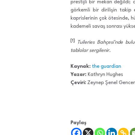
prestijli bir mekan değildi; 
görkemli bir dirilişin tak
kaprislerinin çok ötesinde, 
kademeli savaş sonrası yüksel
[1]
Tuileries Bahçesi’nde bul
tablolar sergilenir.
Kaynak:
the guardian
Yazar:
Kathryn Hughes
Çeviri:
Zeynep Şenel Gencer
Paylaş