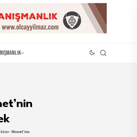
nışmanlık
n
net’nin
ek
irisi- Monet’nin