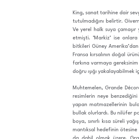
King, sanat tarihine dair sevg
tutulmadığını belirtir. Give
Ve yerel halk suya çamaşır 
etmişti. ‘Markiz’ ise onlara
bitkileri Güney Amerika’dan 
Fransa kırsalının doğal ürün
farkına varmaya gereksinim d
doğru ışığı yakalayabilmek iç
Muhtemelen, Grande Décorat
resimlerin neye benzediğini
yapan matmazellerinin bula
bullak olurlardı. Bu nilüfer 
boya, sınırlı kısa süreli yağ
mantıksal hedefinin ötesine 
da dahil olmak üzere, Gran