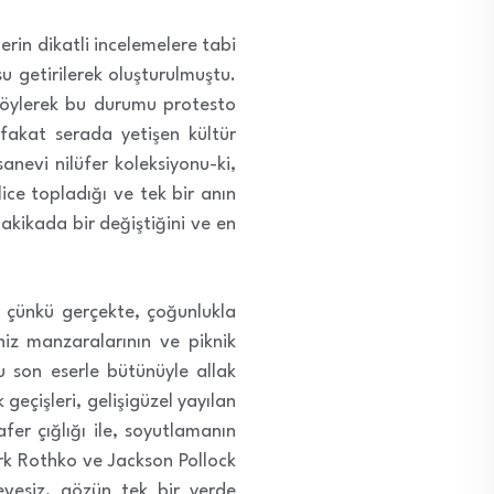
lerin dikatli incelemelere tabi
u getirilerek oluşturulmuştu.
 söylerek bu durumu protesto
i fakat serada yetişen kültür
anevi nilüfer koleksiyonu-ki,
ice topladığı ve tek bir anın
akikada bir değiştiğini ve en
 çünkü gerçekte, çoğunlukla
niz manzaralarının ve piknik
 son eserle bütünüyle allak
geçişleri, gelişigüzel yayılan
afer çığlığı ile, soyutlamanın
ark Rothko ve Jackson Pollock
evesiz, gözün tek bir yerde