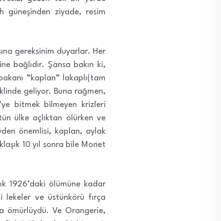
h güneşinden ziyade, resim
sına gereksinim duyarlar. Her
ine bağlıdır. Şansa bakın ki,
şbakanı “kaplan” lakaplı(tam
eklinde geliyor. Buna rağmen,
ye bitmek bilmeyen krizleri
tün ülke açlıktan ölürken ve
yden önemlisi, kaplan, aylak
klaşık 10 yıl sonra bile Monet
lık 1926’daki ölümüne kadar
i lekeler ve üstünkörü fırça
kısa ömürlüydü. Ve Orangerie,