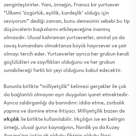
zenginleştirirler. Yani, örneğin, Fransız bir yurtsever
“Ülkemi ‘özgürlük, eşitlik, kardeşlik’ olduğu için
seviyorum” dediği zaman, bunu demesinin sebebi bu tip
düşüncelerin başkalarını etkileyeceğine inanmış
olmasıdır. Ulusal kahraman yurtseverler, amiral ya da
savaş kumandanı olmaktansa büyük hayırsever ve şair
olmayı tercih eder. Yurtseverler ayrıca her grubun kendi
güçlülükleri ve zayıflıkları olduğunu ve her grubun
sunabileceği farklı bir şeyi olduğunu kabul edecektir.
Bununla birlikte “milliyetçilik” kelimesi gerçekler ile çok
da bağlantılı olmayan aşırı duyguları işaret etmektedir.
Ayrıca saldırganlığı da barındırır: iddia etme, zorbalık
yapma ve domine etme ihtiyacı. Milliyetçilik bazen de
ırkçılık
ile birlikte kullanılabilir. Irkçılığın ise en belirgin
örneği, ulusal gurur kaynağının, Nordik ya da Kuzey
Avrupa’nın üstün ırk olduğu fikrinin olduğu Nazi