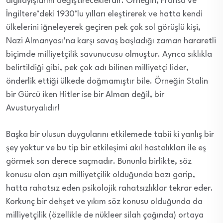
algılayışlarını değiştireceklerdir. Örneğin, Fransa ve
İngiltere’deki 1930’lu yılları eleştirerek ve hatta kendi
ülkelerini iğneleyerek geçiren pek çok sol görüşlü kişi,
Nazi Almanyası’na karşı savaş başladığı zaman hararetli
biçimde milliyetçilik savunucusu olmuştur. Ayrıca sıklıkla
belirtildiği gibi, pek çok adı bilinen milliyetçi lider,
önderlik ettiği ülkede doğmamıştır bile. Örneğin Stalin
bir Gürcü iken Hitler ise bir Alman değil, bir
Avusturyalıdır!
Başka bir ulusun duygularını etkilemede tabii ki yanlış bir
şey yoktur ve bu tip bir etkileşimi akıl hastalıkları ile eş
görmek son derece saçmadır. Bununla birlikte, söz
konusu olan aşırı milliyetçilik olduğunda bazı garip,
hatta rahatsız eden psikolojik rahatsızlıklar tekrar eder.
Korkunç bir dehşet ve yıkım söz konusu olduğunda da
milliyetçilik (özellikle de nükleer silah çağında) ortaya