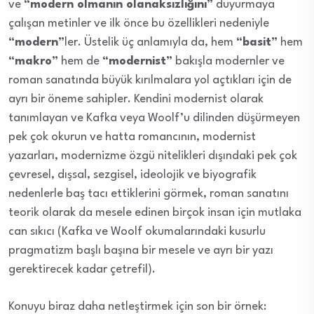
ve
“modern olmanın olanaksızlığını”
duyurmaya
çalışan metinler ve ilk önce bu özellikleri nedeniyle
“modern”
ler. Üstelik üç anlamıyla da, hem
“basit”
hem
“makro”
hem de
“modernist”
bakışla modernler ve
roman sanatında büyük kırılmalara yol açtıkları için de
ayrı bir öneme sahipler. Kendini modernist olarak
tanımlayan ve Kafka veya Woolf’u dilinden düşürmeyen
pek çok okurun ve hatta romancının, modernist
yazarları, modernizme özgü nitelikleri dışındaki pek çok
çevresel, dışsal, sezgisel, ideolojik ve biyografik
nedenlerle baş tacı ettiklerini görmek, roman sanatını
teorik olarak da mesele edinen birçok insan için mutlaka
can sıkıcı (Kafka ve Woolf okumalarındaki kusurlu
pragmatizm başlı başına bir mesele ve ayrı bir yazı
gerektirecek kadar çetrefil).
Konuyu biraz daha netleştirmek için son bir örnek: