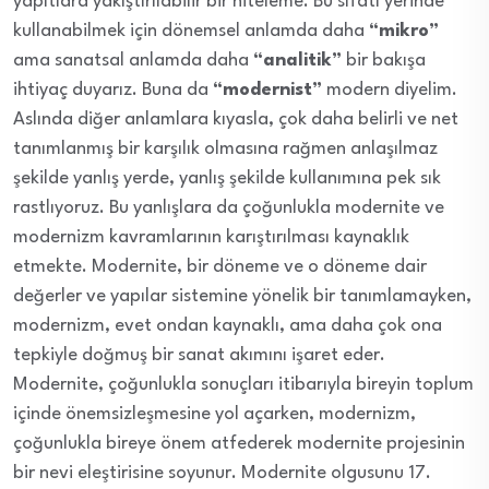
yapıtlara yakıştırılabilir bir niteleme. Bu sıfatı yerinde
kullanabilmek için dönemsel anlamda daha
“mikro”
ama sanatsal anlamda daha
“analitik”
bir bakışa
ihtiyaç duyarız. Buna da
“modernist”
modern diyelim.
Aslında diğer anlamlara kıyasla, çok daha belirli ve net
tanımlanmış bir karşılık olmasına rağmen anlaşılmaz
şekilde yanlış yerde, yanlış şekilde kullanımına pek sık
rastlıyoruz. Bu yanlışlara da çoğunlukla modernite ve
modernizm kavramlarının karıştırılması kaynaklık
etmekte. Modernite, bir döneme ve o döneme dair
değerler ve yapılar sistemine yönelik bir tanımlamayken,
modernizm, evet ondan kaynaklı, ama daha çok ona
tepkiyle doğmuş bir sanat akımını işaret eder.
Modernite, çoğunlukla sonuçları itibarıyla bireyin toplum
içinde önemsizleşmesine yol açarken, modernizm,
çoğunlukla bireye önem atfederek modernite projesinin
bir nevi eleştirisine soyunur. Modernite olgusunu 17.