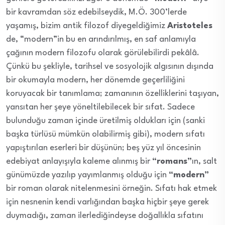
bir kavramdan söz edebilseydik, M.Ö. 300’lerde
yaşamış, bizim antik filozof diyegeldiğimiz
Aristoteles
de, “modern”in bu en arındırılmış, en saf anlamıyla
çağının modern filozofu olarak görülebilirdi pekâlâ.
Çünkü bu şekliyle, tarihsel ve sosyolojik algısının dışında
bir okumayla modern, her dönemde geçerliliğini
koruyacak bir tanımlama; zamanının özelliklerini taşıyan,
yansıtan her şeye yöneltilebilecek bir sıfat. Sadece
bulunduğu zaman içinde üretilmiş oldukları için (sanki
başka türlüsü mümkün olabilirmiş gibi), modern sıfatı
yapıştırılan eserleri bir düşünün; beş yüz yıl öncesinin
edebiyat anlayışıyla kaleme alınmış bir
“romans”
ın, salt
günümüzde yazılıp yayımlanmış olduğu için
“modern”
bir roman olarak nitelenmesini örneğin. Sıfatı hak etmek
için nesnenin kendi varlığından başka hiçbir şeye gerek
duymadığı, zaman ilerlediğindeyse doğallıkla sıfatını