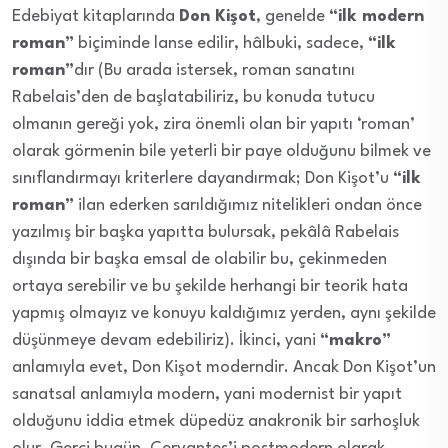
Edebiyat kitaplarında
Don Kişot
, genelde
“ilk modern
roman”
biçiminde lanse edilir, hâlbuki, sadece,
“ilk
roman”
dır (Bu arada istersek, roman sanatını
Rabelais’den de başlatabiliriz, bu konuda tutucu
olmanın gereği yok, zira önemli olan bir yapıtı ‘roman’
olarak görmenin bile yeterli bir paye olduğunu bilmek ve
sınıflandırmayı kriterlere dayandırmak; Don Kişot’u
“ilk
roman”
ilan ederken sarıldığımız nitelikleri ondan önce
yazılmış bir başka yapıtta bulursak, pekâlâ Rabelais
dışında bir başka emsal de olabilir bu, çekinmeden
ortaya serebilir ve bu şekilde herhangi bir teorik hata
yapmış olmayız ve konuyu kaldığımız yerden, aynı şekilde
düşünmeye devam edebiliriz). İkinci, yani
“makro”
anlamıyla evet, Don Kişot moderndir. Ancak Don Kişot’un
sanatsal anlamıyla modern, yani modernist bir yapıt
olduğunu iddia etmek düpedüz anakronik bir sarhoşluk