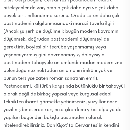
olur. Gerçi bugün, Cervantes’i postmodern olarak
niteleyenler de var, ama o çok daha ayrı ve çok daha
büyük bir sınıflandırma sorunu. Orada sorun daha çok
postmodernin algılanmasındaki marazi tavırla ilgili
(Ancak şu şerh de düşülmeli; bugün modern kavramını
düşünmek, doğrudan postmoderni düşünmeyi de
gerektirir, böylesi bir tecrübe yaşanmamış veya
yaşanmıyormuş gibi davranamayız, dolayısıyla
postmodern tahayyülü anlamlandırmadan modernizmi
bulunduğumuz noktadan anlamanın imkânı yok ve
bunun tersiyse zaten roman sanatının emri).
Postmoderni, kültürün karşısında bütünlüklü bir tahayyül
olarak değil de birkaç yapısal veya kurgusal edebi
teknikten ibaret görmekle yetinirseniz, yüzyıllar önce
yazılmış bir eserde karşınıza çıkan kimi yıkıcı olgu ya da
yapıları bugünden bakışla postmodern olarak
nitelendirebilirsiniz. Don Kişot’ta Cervantes’in kendini