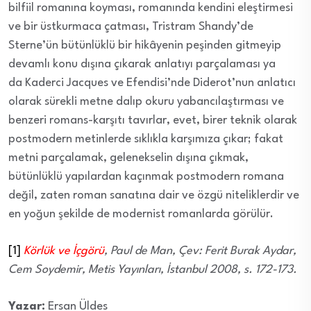
bilfiil romanına koyması, romanında kendini eleştirmesi
ve bir üstkurmaca çatması, Tristram Shandy’de
Sterne’ün bütünlüklü bir hikâyenin peşinden gitmeyip
devamlı konu dışına çıkarak anlatıyı parçalaması ya
da Kaderci Jacques ve Efendisi’nde Diderot’nun anlatıcı
olarak sürekli metne dalıp okuru yabancılaştırması ve
benzeri romans-karşıtı tavırlar, evet, birer teknik olarak
postmodern metinlerde sıklıkla karşımıza çıkar; fakat
metni parçalamak, gelenekselin dışına çıkmak,
bütünlüklü yapılardan kaçınmak postmodern romana
değil, zaten roman sanatına dair ve özgü niteliklerdir ve
en yoğun şekilde de modernist romanlarda görülür.
[1]
Körlük ve İçgörü
, Paul de Man, Çev: Ferit Burak Aydar,
Cem Soydemir, Metis Yayınları, İstanbul 2008, s. 172-173.
Yazar:
Ersan Üldes