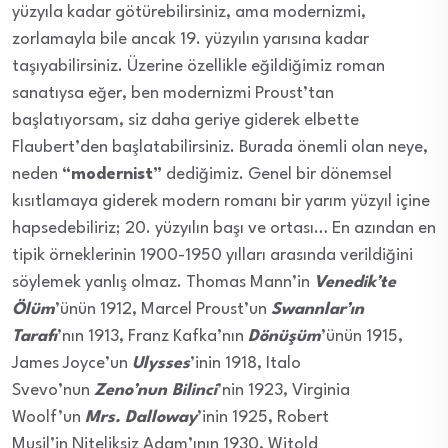
yüzyıla kadar götürebilirsiniz, ama modernizmi,
zorlamayla bile ancak 19. yüzyılın yarısına kadar
taşıyabilirsiniz. Üzerine özellikle eğildiğimiz roman
sanatıysa eğer, ben modernizmi Proust’tan
başlatıyorsam, siz daha geriye giderek elbette
Flaubert’den başlatabilirsiniz. Burada önemli olan neye,
neden
“modernist”
dediğimiz. Genel bir dönemsel
kısıtlamaya giderek modern romanı bir yarım yüzyıl içine
hapsedebiliriz; 20. yüzyılın başı ve ortası… En azından en
tipik örneklerinin 1900-1950 yılları arasında verildiğini
söylemek yanlış olmaz. Thomas Mann’in
Venedik’te
Ölüm
’ünün 1912, Marcel Proust’un
Swannlar’ın
Tarafı
’nın 1913, Franz Kafka’nın
Dönüşüm
’ünün 1915,
James Joyce’un
Ulysses
’inin 1918, Italo
Svevo’nun
Zeno’nun Bilinci
’nin 1923, Virginia
Woolf’un
Mrs. Dalloway
’inin 1925, Robert
Musil’in Niteliksiz Adam’ının 1930, Witold