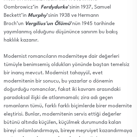
Gombrowicz’in
Ferdydurke
’sinin 1937, Samuel
Beckett’in
Murphy
’sinin 1938 ve Hermann
Broch’un
Vergilius’un Ölümü
’nün 1945 tarihinde
yayımlanmış olduğunu düşününce sanırım bu bakış
haklılık kazanır.
Modernist romancıların moderniteye dair değerleri
tümüyle benimsemiş oldukları yönünde baştan temelsiz
bir inanış mevcut. Modernist tahayyül, evet
modernitenin bir sonucu, bu yazarlar o dönemin
doğurduğu romancılar, fakat iki kavram arasındaki
paradoksal ilişki de atlanmamalı; zira adı geçen
romanların tümü, farklı farklı biçimlerde birer modernite
eleştirisi. Bunlar, modernitenin servis ettiği değerler
bütünü altında küçülen, küçülmek durumunda kalan
bireyi anlamlandırmaya, bireye meşruiyet kazandırmaya