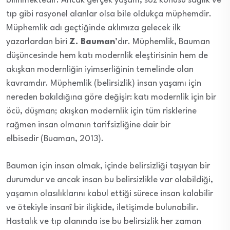
bilinmektedir. Ancak gerçek yaşam, söz konusu sağlık ve
tıp gibi rasyonel alanlar olsa bile oldukça müphemdir.
Müphemlik adı geçtiğinde aklımıza gelecek ilk
yazarlardan biri
Z. Bauman
’dır. Müphemlik, Bauman
düşüncesinde hem katı modernlik eleştirisinin hem de
akışkan modernliğin iyimserliğinin temelinde olan
kavramdır. Müphemlik (belirsizlik) insan yaşamı için
nereden bakıldığına göre değişir: katı modernlik için bir
öcü, düşman; akışkan modernlik için tüm risklerine
rağmen insan olmanın tarifsizliğine dair bir
elbisedir (Buaman, 2013).
Bauman için insan olmak, içinde belirsizliği taşıyan bir
durumdur ve ancak insan bu belirsizlikle var olabildiği,
yaşamın olasılıklarını kabul ettiği sürece insan kalabilir
ve ötekiyle insanî bir ilişkide, iletişimde bulunabilir.
Hastalık ve tıp alanında ise bu belirsizlik her zaman