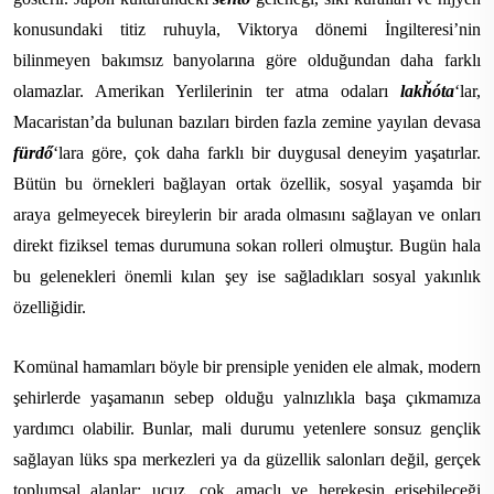
konusundaki titiz ruhuyla, Viktorya dönemi İngilteresi’nin
bilinmeyen bakımsız banyolarına göre olduğundan daha farklı
olamazlar. Amerikan Yerlilerinin ter atma odaları
lakȟóta
‘lar,
Macaristan’da bulunan bazıları birden fazla zemine yayılan devasa
fürdő
‘lara göre, çok daha farklı bir duygusal deneyim yaşatırlar.
Bütün bu örnekleri bağlayan ortak özellik, sosyal yaşamda bir
araya gelmeyecek bireylerin bir arada olmasını sağlayan ve onları
direkt fiziksel temas durumuna sokan rolleri olmuştur. Bugün hala
bu gelenekleri önemli kılan şey ise sağladıkları sosyal yakınlık
özelliğidir.
Komünal hamamları böyle bir prensiple yeniden ele almak, modern
şehirlerde yaşamanın sebep olduğu yalnızlıkla başa çıkmamıza
yardımcı olabilir. Bunlar, mali durumu yetenlere sonsuz gençlik
sağlayan lüks spa merkezleri ya da güzellik salonları değil, gerçek
toplumsal alanlar; ucuz, çok amaçlı ve herekesin erişebileceği