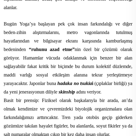
alanlar.
Bugün Yoga’ya başlayan pek çok insan farkındalığı ve diğer
beden-zihin alıştırmalarını, metro vagonlarında tutulmuş
hayatlarından ve bilgisayar ekranı karşısında kamburlaşmış
bedeninden
“ruhunu azad etme”
nin özel bir çözümü olarak
görüyor. Hamamlar vücuda odaklanmak için benzer bir alan
sağlayabilir fakat kritik bir biçimde bu durum kolektif düzlemde,
maddi varlığı sosyal etkileşim alanına tekrar yerleştirmeye
yarayacaktır. Japonlar buna
hadaka no tsukia
i
(çıplaklar birliği) ya
da yeni jenerasyonun diliyle
skinship
adını veriyor.
Basit bir prensip: Fiziksel olarak başkalarıyla bir arada, an’da
olmak kendimize ve çevremizdeki biyolojik organizmalara olan
farkındalığımızı arttırıcaktır. Tren yada otobüs geçip giderken
gözümüze takılan hayalet figürler, bu alanlarda, soyut fikirler ya da
salt numaralar olmaktan çıkıp bir kez daha insan olurlar.