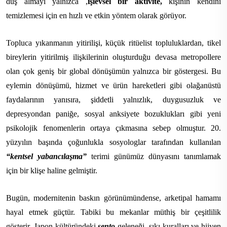
duş almayı yalnızca ,
işlevsel bir aktivite,
kişinin kendini
temizlemesi için en hızlı ve etkin yöntem olarak görüyor.
Topluca yıkanmanın yitirilişi, küçük ritüelist topluluklardan, tikel
bireylerin yitirilmiş ilişkilerinin oluşturduğu devasa metropollere
olan çok geniş bir global dönüşümün yalnızca bir göstergesi. Bu
eylemin dönüşümü, hizmet ve ürün hareketleri gibi olağanüstü
faydalarının yanısıra, şiddetli yalnızlık, duygusuzluk ve
depresyondan paniğe, sosyal anksiyete bozuklukları gibi yeni
psikolojik fenomenlerin ortaya çıkmasına sebep olmuştur. 20.
yüzyılın başında çoğunlukla sosyologlar tarafından kullanılan
“kentsel yabancılaşma”
terimi günümüz dünyasını tanımlamak
için bir klişe haline gelmiştir.
Bugün, modernitenin baskın görünümündense, arketipal hamamı
hayal etmek güçtür. Tabiki bu mekanlar müthiş bir çeşitlilik
gösterir. Japon kültüründeki
sento
geleneği, sıkı kuralları ve hijyen