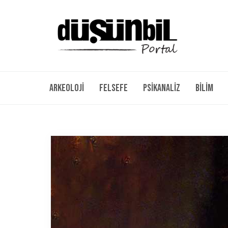
Arkeoloji
Felsefe
Psikanaliz
Bilim