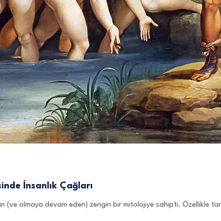
inde İnsanlık Çağları
olan (ve olmaya devam eden) zengin bir mitolojiye sahipti. Özellikle t