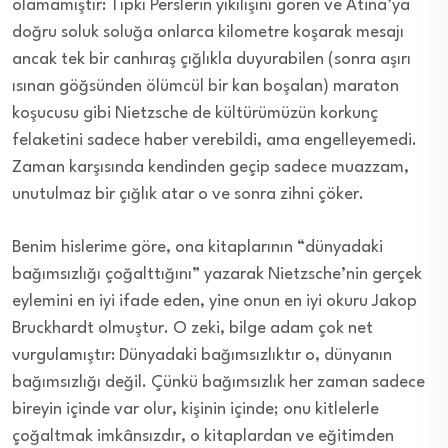
olamamıştır: Tıpkı Perslerin yıkılışını gören ve Atina’ya
doğru soluk soluğa onlarca kilometre koşarak mesajı
ancak tek bir canhıraş çığlıkla duyurabilen (sonra aşırı
ısınan göğsünden ölümcül bir kan boşalan) maraton
koşucusu gibi Nietzsche de kültürümüzün korkunç
felaketini sadece haber verebildi, ama engelleyemedi.
Zaman karşısında kendinden geçip sadece muazzam,
unutulmaz bir çığlık atar o ve sonra zihni çöker.
Benim hislerime göre, ona kitaplarının “dünyadaki
bağımsızlığı çoğalttığını” yazarak Nietzsche’nin gerçek
eylemini en iyi ifade eden, yine onun en iyi okuru Jakop
Bruckhardt olmuştur. O zeki, bilge adam çok net
vurgulamıştır: Dünyadaki bağımsızlıktır o, dünyanın
bağımsızlığı değil. Çünkü bağımsızlık her zaman sadece
bireyin içinde var olur, kişinin içinde; onu kitlelerle
çoğaltmak imkânsızdır, o kitaplardan ve eğitimden