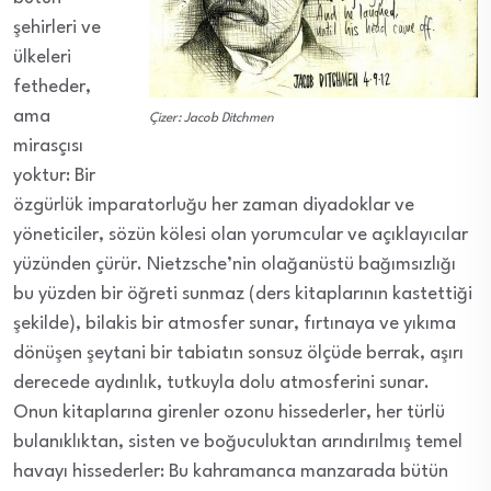
şehirleri ve
ülkeleri
fetheder,
ama
Çizer: Jacob Ditchmen
mirasçısı
yoktur: Bir
özgürlük imparatorluğu her zaman diyadoklar ve
yöneticiler, sözün kölesi olan yorumcular ve açıklayıcılar
yüzünden çürür. Nietzsche’nin olağanüstü bağımsızlığı
bu yüzden bir öğreti sunmaz (ders kitaplarının kastettiği
şekilde), bilakis bir atmosfer sunar, fırtınaya ve yıkıma
dönüşen şeytani bir tabiatın sonsuz ölçüde berrak, aşırı
derecede aydınlık, tutkuyla dolu atmosferini sunar.
Onun kitaplarına girenler ozonu hissederler, her türlü
bulanıklıktan, sisten ve boğuculuktan arındırılmış temel
havayı hissederler: Bu kahramanca manzarada bütün