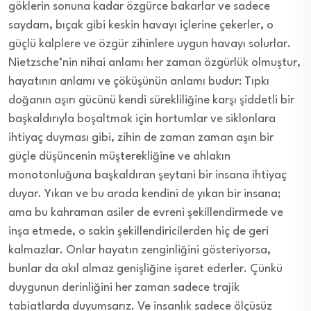
göklerin sonuna kadar özgürce bakarlar ve sadece
saydam, bıçak gibi keskin havayı içlerine çekerler, o
güçlü kalplere ve özgür zihinlere uygun havayı solurlar.
Nietzsche’nin nihai anlamı her zaman özgürlük olmuştur,
hayatının anlamı ve çöküşünün anlamı budur: Tıpkı
doğanın aşırı gücünü kendi sürekliliğine karşı şiddetli bir
başkaldırıyla boşaltmak için hortumlar ve siklonlara
ihtiyaç duyması gibi, zihin de zaman zaman aşın bir
güçle düşüncenin müşterekliğine ve ahlakın
monotonluğuna başkaldıran şeytani bir insana ihtiyaç
duyar. Yıkan ve bu arada kendini de yıkan bir insana;
ama bu kahraman asiler de evreni şekillendirmede ve
inşa etmede, o sakin şekillendiricilerden hiç de geri
kalmazlar. Onlar hayatın zenginliğini gösteriyorsa,
bunlar da akıl almaz genişliğine işaret ederler. Çünkü
duygunun derinliğini her zaman sadece trajik
tabiatlarda duyumsarız. Ve insanlık sadece ölçüsüz