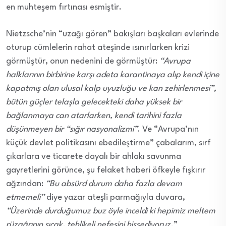
en muhteşem fırtınası esmiştir.
Nietzsche’nin “uzağı gören” bakışları başkaları evlerinde
oturup cümlelerin rahat ateşinde ısınırlarken krizi
görmüştür, onun nedenini de görmüştür:
“Avrupa
halklarının birbirine karşı adeta karantinaya alıp kendi içine
kapatmış olan ulusal kalp uyuzluğu ve kan zehirlenmesi”,
bütün güçler telaşla gelecekteki daha yüksek bir
bağlanmaya can atarlarken, kendi tarihini fazla
düşünmeyen bir “sığır nasyonalizmi”
. Ve “Avrupa’nın
küçük devlet politikasını ebedileştirme” çabalarım, sırf
çıkarlara ve ticarete dayalı bir ahlakı savunma
gayretlerini görünce, şu felaket haberi öfkeyle fışkırır
ağzından:
“Bu absürd durum daha fazla devam
etmemeli”
diye yazar ateşli parmağıyla duvara,
“Üzerinde durduğumuz buz öyle inceldi ki hepimiz meltem
rüzgârının sıcak, tehlikeli nefesini hissediyoruz.
”