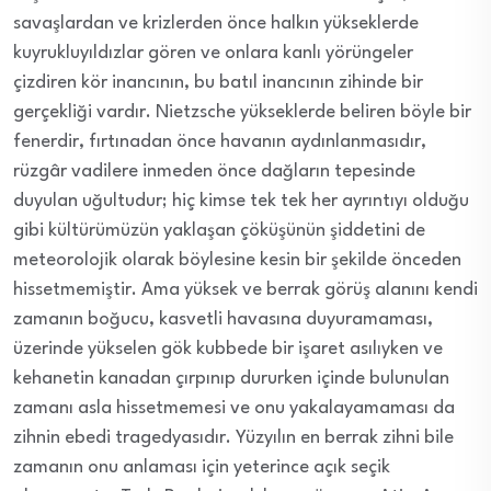
savaşlardan ve krizlerden önce halkın yükseklerde
kuyrukluyıldızlar gören ve onlara kanlı yörüngeler
çizdiren kör inancının, bu batıl inancının zihinde bir
gerçekliği vardır. Nietzsche yükseklerde beliren böyle bir
fenerdir, fırtınadan önce havanın aydınlanmasıdır,
rüzgâr vadilere inmeden önce dağların tepesinde
duyulan uğultudur; hiç kimse tek tek her ayrıntıyı olduğu
gibi kültürümüzün yaklaşan çöküşünün şiddetini de
meteorolojik olarak böylesine kesin bir şekilde önceden
hissetmemiştir. Ama yüksek ve berrak görüş alanını kendi
zamanın boğucu, kasvetli havasına duyuramaması,
üzerinde yükselen gök kubbede bir işaret asılıyken ve
kehanetin kanadan çırpınıp dururken içinde bulunulan
zamanı asla hissetmemesi ve onu yakalayamaması da
zihnin ebedi tragedyasıdır. Yüzyılın en berrak zihni bile
zamanın onu anlaması için yeterince açık seçik