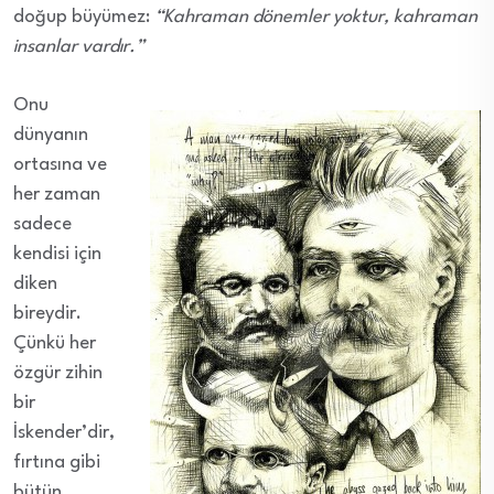
doğup büyümez:
“Kahraman dönemler yoktur, kahraman
insanlar vardır.”
Onu
dünyanın
ortasına ve
her zaman
sadece
kendisi için
diken
bireydir.
Çünkü her
özgür zihin
bir
İskender’dir,
fırtına gibi
bütün