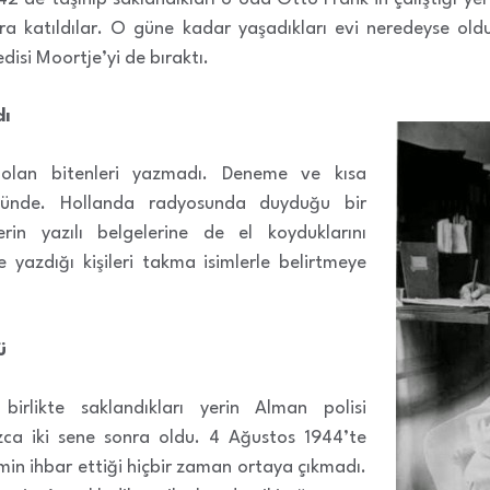
ra katıldılar. O güne kadar yaşadıkları evi neredeyse oldu
isi Moortje’yi de bıraktı.
dı
olan bitenleri yazmadı. Deneme ve kısa
ğünde. Hollanda radyosunda duyduğu bir
rin yazılı belgelerine de el koyduklarını
yazdığı kişileri takma isimlerle belirtmeye
ü
 birlikte saklandıkları yerin Alman polisi
zca iki sene sonra oldu. 4 Ağustos 1944’te
imin ihbar ettiği hiçbir zaman ortaya çıkmadı.