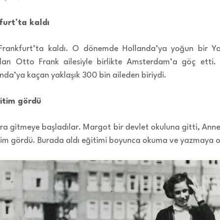
urt’ta kaldı
Frankfurt’ta kaldı. O dönemde Hollanda’ya yoğun bir Ya
lan Otto Frank ailesiyle birlikte Amsterdam’a göç etti. F
da’ya kaçan yaklaşık 300 bin aileden biriydi.
itim gördü
ra gitmeye başladılar. Margot bir devlet okuluna gitti, Anne 
im gördü. Burada aldı eğitimi boyunca okuma ve yazmaya olan