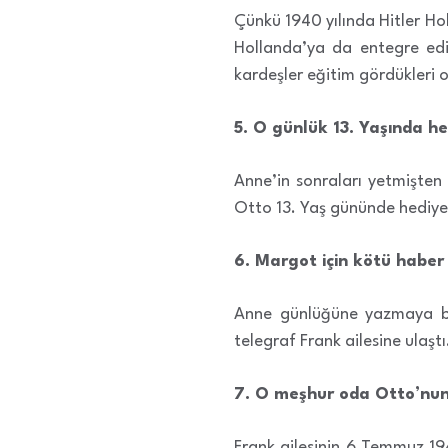
Çünkü 1940 yılında Hitler H
Hollanda’ya da entegre edi
kardeşler eğitim gördükleri o
5. O günlük 13. Yaşında he
Anne’in sonraları yetmişten
Otto 13. Yaş gününde hediye 
6. Margot için kötü haber
Anne günlüğüne yazmaya baş
telegraf Frank ailesine ulaşt
7. O meşhur oda Otto’nun 
Frank ailesinin 6 Temmuz 194