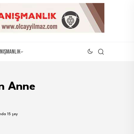
nışmanlık
an Anne
nda 15 şey