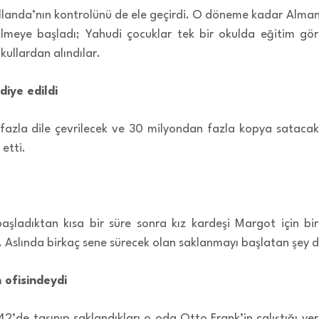
ollanda’nın kontrolünü de ele geçirdi. O döneme kadar Alman
lmeye başladı; Yahudi çocuklar tek bir okulda eğitim gör
kullardan alındılar.
diye edildi
 fazla dile çevrilecek ve 30 milyondan fazla kopya satac
etti.
ladıktan kısa bir süre sonra kız kardeşi Margot için bir
ı. Aslında birkaç sene sürecek olan saklanmayı başlatan şey 
ofisindeydi
2’de taşınıp saklandıkları o oda Otto Frank’in çalıştığı yer