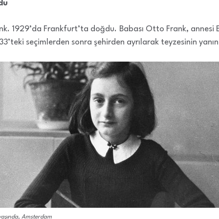
du
nk. 1929’da Frankfurt’ta doğdu. Babası Otto Frank, annesi E
933’teki seçimlerden sonra şehirden ayrılarak teyzesinin yanın
yaşında, Amsterdam