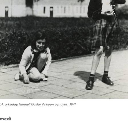
), arkadaşı Hanneli Goslar ile oyun oynuyor, 1941
tmedi