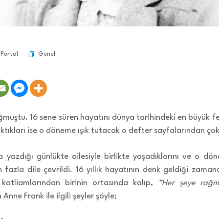
Genel
 Portal
uştu. 16 sene süren hayatını dünya tarihindeki en büyük fe
ktıkları ise o döneme ışık tutacak o defter sayfalarından çok
a yazdığı günlükte ailesiyle birlikte yaşadıklarını ve o d
en fazla dile çevrildi. 16 yıllık hayatının denk geldiği za
 katliamlarından birinin ortasında kalıp,
“Her şeye rağme
Anne Frank ile ilgili şeyler şöyle;