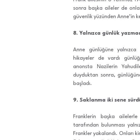
sonra başka aileler de onla
güvenlik yüzünden Anne’in ked
8. Yalnızca günlük yazma
Anne günlüğüne yalnızca 
hikayeler de vardı günlü
anonsta Nazilerin Yahudile
duyduktan sonra, günlüğüne 
başladı.
9. Saklanma iki sene sürd
Franklerin başka ailelerle
tarafından bulunması yalnı
Frankler yakalandı. Onları k