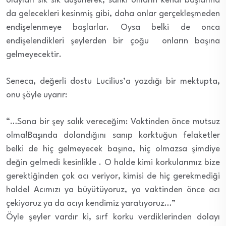
olayları sık sık düşünerek, sanki onların kendi başlarına
da gelecekleri kesinmiş gibi, daha onlar gerçekleşmeden
endişelenmeye başlarlar. Oysa belki de onca
endişelendikleri şeylerden bir çoğu onların başına
gelmeyecektir.
Seneca, değerli dostu Lucilius’a yazdığı bir mektupta,
onu şöyle uyarır:
“…Sana bir şey salık vereceğim: Vaktinden önce mutsuz
olma!Başında dolandığını sanıp korktuğun felaketler
belki de hiç gelmeyecek başına, hiç olmazsa şimdiye
değin gelmedi kesinlikle . O halde kimi korkularımız bize
gerektiğinden çok acı veriyor, kimisi de hiç gerekmediği
halde! Acımızı ya büyütüyoruz, ya vaktinden önce acı
çekiyoruz ya da acıyı kendimiz yaratıyoruz…”
Öyle şeyler vardır ki, sırf korku verdiklerinden dolayı