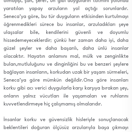
olmayıp, şan, şeref, ün gibi duyguların tatmini yolunda
yaratılan yapay arzuların yol açtığı sorunlardır.
Seneca’ya göre, bu tür duyguların etkisinden kurtulmayı
öğrenmedikleri sürece bu insanlar, arzuladıkları şeye
ulaşsalar bile, kendilerini güvenli ve doyumlu
hissedemeyeceklerdir; çünkü her zaman daha iyi, daha
güzel şeyler ve daha başarılı, daha ünlü insanlar
olacaktır. Hayatın anlamını mal, mülk ve zenginlikte
bulan,mutluluğunu ve dinginliğini bu ve benzeri şeylere
bağlayan insanların, korkudan uzak bir yaşam sürmeleri,
Seneca’ya göre mümkün değildir.Ona göre insanları
korku gibi acı verici duygularla karşı karşıya bırakan şey,
onların yalnız vücutları ile yaşamaları ve ruhlarını
kuvvetlendirmeye hiç çalışmamış olmalarıdır.
İnsanlar korku ve güvensizlik hisleriyle sonuçlanacak
beklentileri doğuran ölçüsüz arzularıyla başa çıkmayı