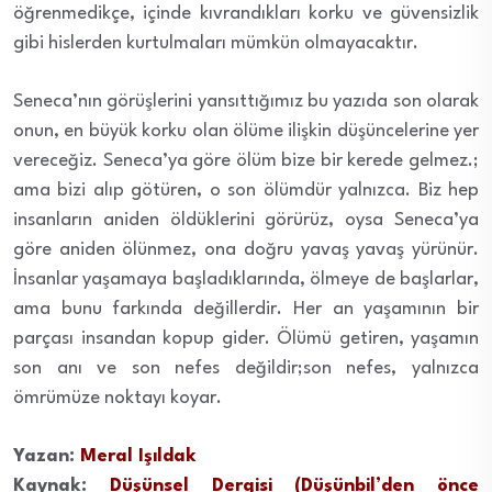
öğrenmedikçe, içinde kıvrandıkları korku ve güvensizlik
gibi hislerden kurtulmaları mümkün olmayacaktır.
Seneca’nın görüşlerini yansıttığımız bu yazıda son olarak
onun, en büyük korku olan ölüme ilişkin düşüncelerine yer
vereceğiz. Seneca’ya göre ölüm bize bir kerede gelmez.;
ama bizi alıp götüren, o son ölümdür yalnızca. Biz hep
insanların aniden öldüklerini görürüz, oysa Seneca’ya
göre aniden ölünmez, ona doğru yavaş yavaş yürünür.
İnsanlar yaşamaya başladıklarında, ölmeye de başlarlar,
ama bunu farkında değillerdir. Her an yaşamının bir
parçası insandan kopup gider. Ölümü getiren, yaşamın
son anı ve son nefes değildir;son nefes, yalnızca
ömrümüze noktayı koyar.
Yazan:
Meral Işıldak
Kaynak:
Düşünsel Dergisi (Düşünbil’den önce