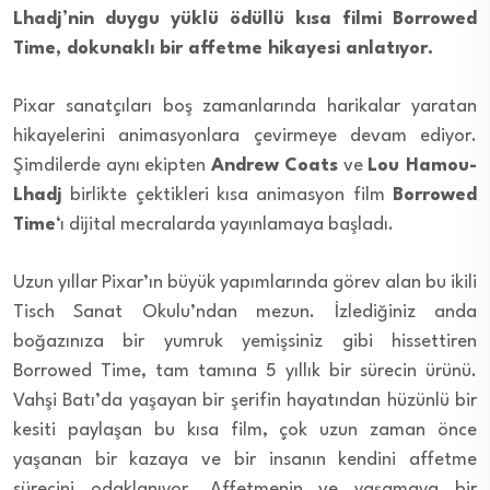
Lhadj’nin duygu yüklü ödüllü kısa filmi Borrowed
Time, dokunaklı bir affetme hikayesi anlatıyor.
Pixar sanatçıları boş zamanlarında harikalar yaratan
hikayelerini animasyonlara çevirmeye devam ediyor.
Şimdilerde aynı ekipten
Andrew Coats
ve
Lou Hamou-
Lhadj
birlikte çektikleri kısa animasyon film
Borrowed
Time
‘ı dijital mecralarda yayınlamaya başladı.
Uzun yıllar Pixar’ın büyük yapımlarında görev alan bu ikili
Tisch Sanat Okulu’ndan mezun. İzlediğiniz anda
boğazınıza bir yumruk yemişsiniz gibi hissettiren
Borrowed Time, tam tamına 5 yıllık bir sürecin ürünü.
Vahşi Batı’da yaşayan bir şerifin hayatından hüzünlü bir
kesiti paylaşan bu kısa film, çok uzun zaman önce
yaşanan bir kazaya ve bir insanın kendini affetme
sürecini odaklanıyor. Affetmenin ve yaşamaya bir