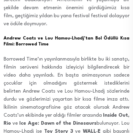
şekilde devam etmenin önemini gördüğümüz kısa
film, geçtiğimiz yıldan bu yana festival festival dolaşıyor
ve ödüle doymuyor.
Andrew Coats
ve
Lou Hamou-Lhadj’tan Bol Ödüllü Kısa
Filmi: Borrowed Time
Borrowed Time’ın yayınlanmasıyla birlikte bu iki sanatçı,
filmin serüveni hakkında izleyiciyi bilgilendirecek bir
video daha yayınladı. En başta animasyonun sadece
çocuklar için olmadığını göstermek istediklerini
belirten Andrew Coats ve Lou Hamou-Lhadj sözlerinde
durdu ve gözlerimizi yaşartan bir kısa filme imza attı.
İkilinin sinematografisine göz atacak olursak Andrew
Coats’un ekibinde yer aldığı filmler arasında
Inside Out,
Rio
ve
Ice Age: Dawn of the Dinosaurs
bulunuyor. Lou
Hamou-Lhadj ise
Toy Story 3
ve
WALL·E
gibi başarılı