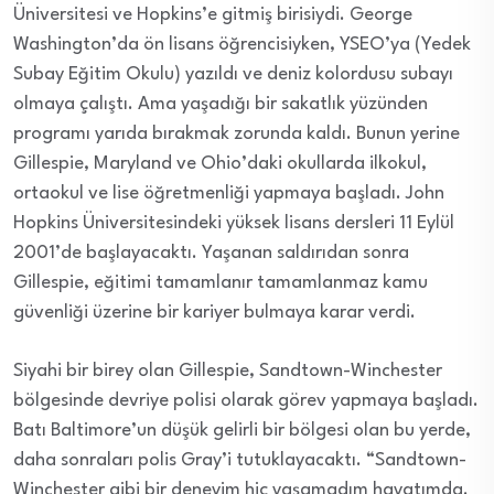
Üniversitesi ve Hopkins’e gitmiş birisiydi. George
Washington’da ön lisans öğrencisiyken, YSEO’ya (Yedek
Subay Eğitim Okulu) yazıldı ve deniz kolordusu subayı
olmaya çalıştı. Ama yaşadığı bir sakatlık yüzünden
programı yarıda bırakmak zorunda kaldı. Bunun yerine
Gillespie, Maryland ve Ohio’daki okullarda ilkokul,
ortaokul ve lise öğretmenliği yapmaya başladı. John
Hopkins Üniversitesindeki yüksek lisans dersleri 11 Eylül
2001’de başlayacaktı. Yaşanan saldırıdan sonra
Gillespie, eğitimi tamamlanır tamamlanmaz kamu
güvenliği üzerine bir kariyer bulmaya karar verdi.
Siyahi bir birey olan Gillespie, Sandtown-Winchester
bölgesinde devriye polisi olarak görev yapmaya başladı.
Batı Baltimore’un düşük gelirli bir bölgesi olan bu yerde,
daha sonraları polis Gray’i tutuklayacaktı. “Sandtown-
Winchester gibi bir deneyim hiç yaşamadım hayatımda.