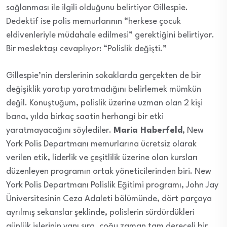
sağlanması ile ilgili olduğunu belirtiyor Gillespie.
Dedektif ise polis memurlarının “herkese çocuk
eldivenleriyle müdahale edilmesi” gerektiğini belirtiyor.
Bir meslektaşı cevaplıyor: “Polislik değişti.”
Gillespie’nin derslerinin sokaklarda gerçekten de bir
değişiklik yaratıp yaratmadığını belirlemek mümkün
değil. Konuştuğum, polislik üzerine uzman olan 2 kişi
bana, yılda birkaç saatin herhangi bir etki
yaratmayacağını söylediler.
Maria Haberfeld
, New
York Polis Departmanı memurlarına ücretsiz olarak
verilen etik, liderlik ve çeşitlilik üzerine olan kursları
düzenleyen programın ortak yöneticilerinden biri. New
York Polis Departmanı Polislik Eğitimi programı, John Jay
Üniversitesinin Ceza Adaleti bölümünde, dört parçaya
ayrılmış sekanslar şeklinde, polislerin sürdürdükleri
günlük işlerinin yanı sıra, çoğu zaman tam dereceli bir