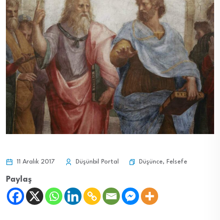
Düşünce
,
Felsefe
11 Aralık 2017
Düşünbil Portal
Paylaş