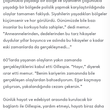
çoğunlukla yaşadığı bir bölge ile siyahilerin çoğunlukla
yaşadığı bir bölgede polislik yapmak karşılaştırıldığında
olaylar tamamen faklıydı. Siyahilerin yaşadıkları bölgeler
küçümsenir ve hor görülürdü. Günümüzde bile bazı
insanlar bu korkuya hala sahipler,” dedi memur.
“Anneannelerinden, dedelerinden bu tarz hikayeler
duydular yıllar boyunca ve aslında bu hikayeler o kadar
eski zamanlarda da gerçekleşmedi…”
60’larda yaşanan olayların yakın zamanda
gerçekleştiklerini kabul etti Gillespie. “Hayır,” diyerek
ısrar etti memur. “Benim kariyerim zamanında bile
gerçekleşen olaylardan bahsediyorum. Eğer kaçmaya
çalışırsan, yakalandığında cezanı çekersin.”
Günlük hayat ve edebiyat arasında kurulacak bir
bağlantı ile Gillespie, yardım etmeyi, hayatı biraz daha