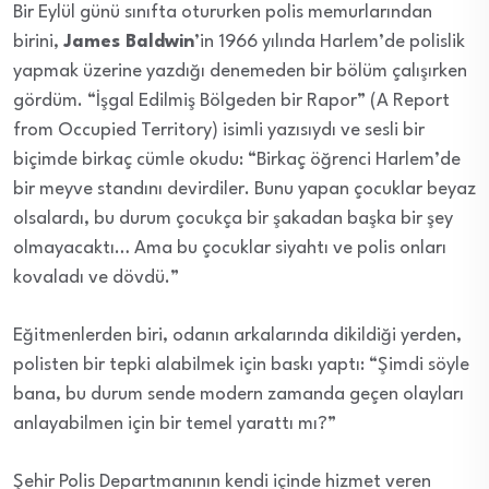
Bir Eylül günü sınıfta otururken polis memurlarından
birini,
James Baldwin
’in 1966 yılında Harlem’de polislik
yapmak üzerine yazdığı denemeden bir bölüm çalışırken
gördüm. “İşgal Edilmiş Bölgeden bir Rapor” (A Report
from Occupied Territory) isimli yazısıydı ve sesli bir
biçimde birkaç cümle okudu: “Birkaç öğrenci Harlem’de
bir meyve standını devirdiler. Bunu yapan çocuklar beyaz
olsalardı, bu durum çocukça bir şakadan başka bir şey
olmayacaktı… Ama bu çocuklar siyahtı ve polis onları
kovaladı ve dövdü.”
Eğitmenlerden biri, odanın arkalarında dikildiği yerden,
polisten bir tepki alabilmek için baskı yaptı: “Şimdi söyle
bana, bu durum sende modern zamanda geçen olayları
anlayabilmen için bir temel yarattı mı?”
Şehir Polis Departmanının kendi içinde hizmet veren